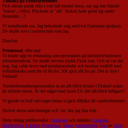
Tillbaka på vandrarhemmet
Fick nästan panik eller i vart fall mental stress, när jag inte hittade
’boken’, i bilen. Plockade ur ’allt’. Boken hade gömt sig under
förarsätet…?
Vi installerade oss. Jag bekantade mig med två Fransmän (pojkar).
De skulle sova i samma rum som jag.
Duschat.
Promenad
, efter mat
Vi letade upp en restaurang som personalen på turistinformationen
rekommenderat. De skulle servera typisk Finsk mat. Och så var det
nog. Jag valde lever med potatismosbulle och hustrun rostbiff med
rotfruktskaka samt lite öl till det. 50€ gick allt lös på. Det är dyrt i
Finland!
Turistinformationspersonalen sa att allt blivit dyrare i Finland sedan
de införde euron. Är det något land inom EU där allt blivit billigare?
Vi gjorde en koll vid torget innan vi gick tillbaka till vandrarhemmet.
Skriver dessa anteckningar och ’nu’ ska jag läsa bok.
Detta inlägg publicerades i
Semester
och märktes
Camping
,
Helsingfors
,
Käppen
,
Promenad
,
Stress
,
vandrarhem
,
Åbo
av
nisse
.