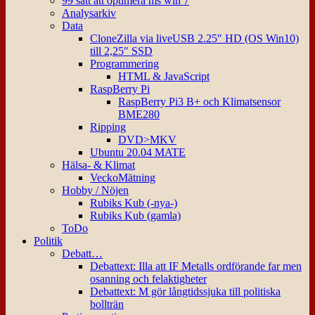
99 sätt att optimera ms win 7
Analysarkiv
Data
CloneZilla via liveUSB 2.25″ HD (OS Win10)
till 2,25″ SSD
Programmering
HTML & JavaScript
RaspBerry Pi
RaspBerry Pi3 B+ och Klimatsensor
BME280
Ripping
DVD>MKV
Ubuntu 20.04 MATE
Hälsa- & Klimat
VeckoMätning
Hobby / Nöjen
Rubiks Kub (-nya-)
Rubiks Kub (gamla)
ToDo
Politik
Debatt…
Debattext: Illa att IF Metalls ordförande far men
osanning och felaktigheter
Debattext: M gör långtidssjuka till politiska
bollträn