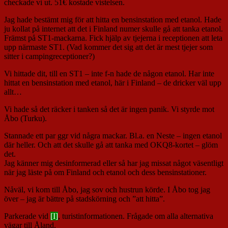
checkade vi ut. 51€ kostade vistelsen.
Jag hade bestämt mig för att hitta en bensinstation med etanol. Hade
ju kollat på internet att det i Finland numer skulle gå att tanka etanol.
Främst på ST1-mackarna. Fick hjälp av tjejerna i receptionen att leta
upp närmaste ST1. (Vad kommer det sig att det är mest tjejer som
sitter i campingreceptioner?)
Vi hittade dit, till en ST1 – inte f-n hade de någon etanol. Har inte
hittat en bensinstation med etanol, här i Finland – de dricker väl upp
allt…
Vi hade så det räcker i tanken så det är ingen panik. Vi styrde mot
Åbo (Turku).
Stannade ett par ggr vid några mackar. Bl.a. en Neste – ingen etanol
där heller. Och att det skulle gå att tanka med OKQ8-kortet – glöm
det.
Jag känner mig desinformerad eller så har jag missat något väsentligt
när jag läste på om Finland och etanol och dess bensinstationer.
Nåväl, vi kom till Åbo, jag sov och hustrun körde. I Åbo tog jag
över – jag är bättre på stadskörning och ”att hitta”.
Parkerade vid
[I]
, turistinformationen. Frågade om alla alternativa
vägar till Åland.