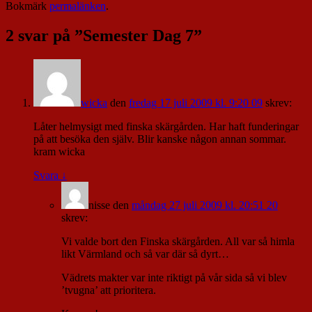
Bokmärk
permalänken
.
2 svar på ”
Semester Dag 7
”
wicka
den
fredag 17 juli 2009 kl. 9:20 09
skrev:
Låter helmysigt med finska skärgården. Har haft funderingar
på att besöka den själv. Blir kanske någon annan sommar.
kram wicka
Svara
↓
nisse
den
måndag 27 juli 2009 kl. 20:51 20
skrev:
Vi valde bort den Finska skärgården. All var så himla
likt Värmland och så var där så dyrt…
Vädrets makter var inte riktigt på vår sida så vi blev
’tvugna’ att prioritera.