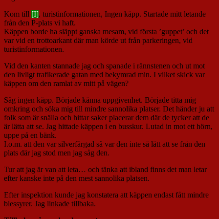
Kom till
[I]
, turistinformationen, Ingen käpp. Startade mitt letande
från den P-plats vi haft.
Käppen borde ha släppt ganska mesam, vid första ’guppet’ och det
var vid en trottoarkant där man körde ut från parkeringen, vid
turistinformationen.
Vid den kanten stannade jag och spanade i rännstenen och ut mot
den livligt trafikerade gatan med bekymrad min. I vilket skick var
käppen om den ramlat av mitt på vägen?
Såg ingen käpp. Började känna uppgivenhet. Började titta mig
omkring och söka mig till mindre sannolika platser. Det händer ju att
folk som är snälla och hittar saker placerar dem där de tycker att de
är lätta att se. Jag hittade käppen i en busskur. Lutad in mot ett hörn,
uppe på en bänk.
I.o.m. att den var silverfärgad så var den inte så lätt att se från den
plats där jag stod men jag såg den.
Tur att jag är van att leta… och tänka att ibland finns det man letar
efter kanske inte på den mest sannolika platsen.
Efter inspektion kunde jag konstatera att käppen endast fått mindre
blessyrer. Jag
linkade
tillbaka.