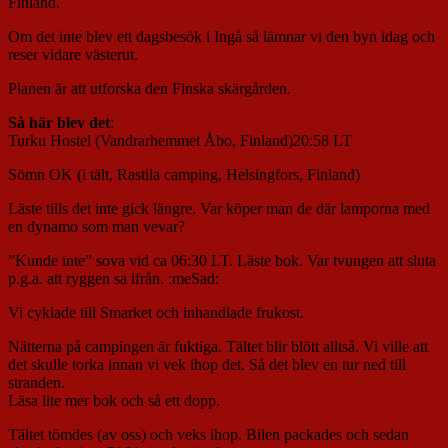
Finland.
Om det inte blev ett dagsbesök i Ingå så lämnar vi den byn idag och
reser vidare västerut.
Planen är att utforska den Finska skärgården.
Så här blev det
:
Turku Hostel (Vandrarhemmet Åbo, Finland)20:58 LT
Sömn OK (i tält, Rastila camping, Helsingfors, Finland)
Läste tills det inte gick längre. Var köper man de där lamporna med
en dynamo som man vevar?
”Kunde inte” sova vid ca 06:30 LT. Läste bok. Var tvungen att sluta
p.g.a. att ryggen sa ifrån. :meSad:
Vi cyklade till Smarket och inhandlade frukost.
Nätterna på campingen är fuktiga. Tältet blir blött alltså. Vi ville att
det skulle torka innan vi vek ihop det. Så det blev en tur ned till
stranden.
Läsa lite mer bok och så ett dopp.
Tältet tömdes (av oss) och veks ihop. Bilen packades och sedan