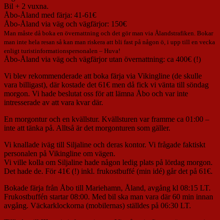
Bil + 2 vuxna.
Åbo-Åland med färja: 41-61€
Åbo-Åland via väg och vägfärjor: 150€
Man måste då boka en övernattning och det gör man via Ålandstrafiken. Bokar
man inte hela resan så kan man riskera att bli fast på någon ö, i upp till en vecka
enligt turistinformationspersonalen – Huva!
Åbo-Åland via väg och vägfärjor utan övernattning: ca 400€ (!)
Vi blev rekommenderade att boka färja via Vikingline (de skulle
vara billigast), där kostade det 61€ men då fick vi vänta till söndag
morgon. Vi hade beslutat oss för att lämna Åbo och var inte
intresserade av att vara kvar där.
En morgontur och en kvällstur. Kvällsturen var framme ca 01:00 –
inte att tänka på. Alltså är det morgonturen som gäller.
Vi knallade iväg till Siljaline och deras kontor. Vi frågade faktiskt
personalen på Vikingline om vägen.
Vi ville kolla om Siljaline hade någon ledig plats på lördag morgon.
Det hade de. För 41€ (!) inkl. frukostbuffé (min idé) går det på 61€.
Bokade färja från Åbo till Mariehamn, Åland, avgång kl 08:15 LT.
Frukostbuffén startar 08:00. Med bil ska man vara där 60 min innan
avgång. Väckarklockorna (mobilernas) ställdes på 06:30 LT.