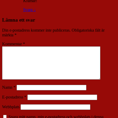
Kramar!
Svara
↓
Lämna ett svar
Din e-postadress kommer inte publiceras.
Obligatoriska fält är
märkta
*
Kommentar
*
Namn
*
E-postadress
*
Webbplats
Spara mitt namn, min e-postadress och webbplats i denna