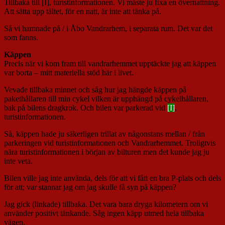
Tillbaka till [I], turistinformationen. Vi måste ju fixa en övernattning.
Att sätta upp tältet, för en natt, är inte att tänka på.
Så vi hamnade på / i Åbo Vandrarhem, i separata rum. Det var det
som fanns.
Käppen
Precis när vi kom fram till vandrarhemmet upptäckte jag att käppen
var borta – mitt materiella stöd här i livet.
Vevade tillbaka minnet och såg hur jag hängde käppen på
pakethållaren till min cykel vilken är upphängd på cykelhållaren,
bak på bilens dragkrok. Och bilen var parkerad vid
[I]
,
turistinformationen.
Så, käppen hade ju säkerligen trillat av någonstans mellan / från
parkeringen vid turistinformationen och Vandrarhemmet. Troligtvis
nära turistinformationen i början av bilturen men det kunde jag ju
inte veta.
Bilen ville jag inte använda, dels för att vi fått en bra P-plats och dels
för att; var stannar jag om jag skulle få syn på käppen?
Jag gick (linkade) tillbaka. Det vara bara dryga kilometern om vi
använder positivt tänkande. Såg ingen käpp utmed hela tillbaka
vägen.