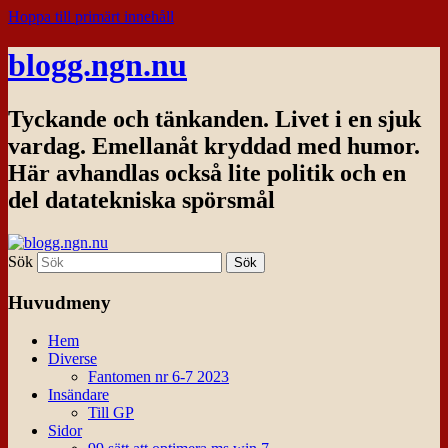
Hoppa till primärt innehåll
blogg.ngn.nu
Tyckande och tänkanden. Livet i en sjuk
vardag. Emellanåt kryddad med humor.
Här avhandlas också lite politik och en
del datatekniska spörsmål
Sök
Huvudmeny
Hem
Diverse
Fantomen nr 6-7 2023
Insändare
Till GP
Sidor