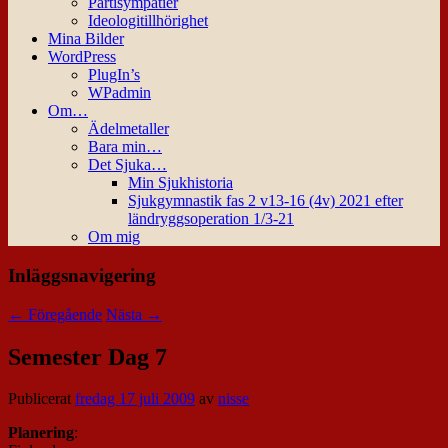
Partisympatier
Ideologitillhörighet
Mina Bilder
WordPress
PlugIn’s
WPadmin
Om…
Ädelmetaller
Bara min…
Det Sjuka…
Min Sjukhistoria
Sjukgymnastik fas 2 v13-16 (4v) 2021 efter
ländryggsoperation 1/3-21
Om mig
Inläggsnavigering
←
Föregående
Nästa
→
Semester Dag 7
Publicerat
fredag 17 juli 2009
av
nisse
Planering
: