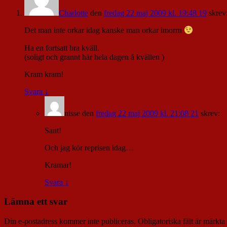
Charlotte
den
fredag 22 maj 2009 kl. 19:48 19
skrev
Det man inte orkar idag kanske man orkar imorrn
Ha en fortsatt bra kväll.
(soligt och grannt här hela dagen å kvällen )
Kram kram!
Svara
↓
nisse
den
fredag 22 maj 2009 kl. 21:08 21
skrev:
Sant!
Och jag kör reprisen idag…
Kramar!
Svara
↓
Lämna ett svar
Din e-postadress kommer inte publiceras.
Obligatoriska fält är märkta