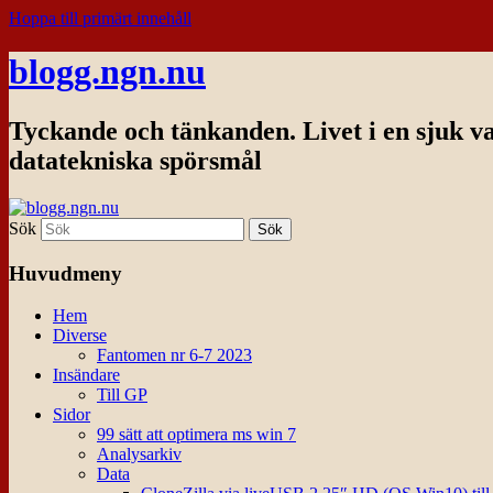
Hoppa till primärt innehåll
blogg.ngn.nu
Tyckande och tänkanden. Livet i en sjuk v
datatekniska spörsmål
Sök
Huvudmeny
Hem
Diverse
Fantomen nr 6-7 2023
Insändare
Till GP
Sidor
99 sätt att optimera ms win 7
Analysarkiv
Data