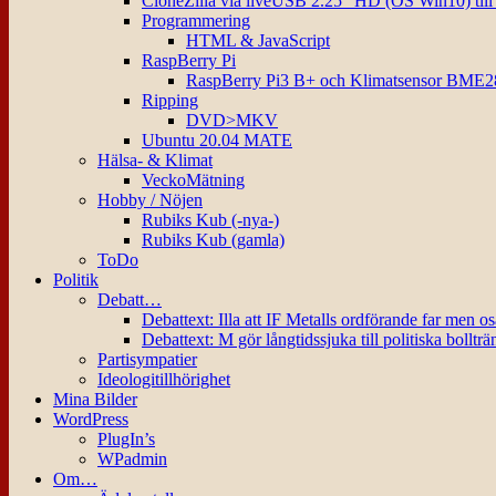
CloneZilla via liveUSB 2.25″ HD (OS Win10) til
Programmering
HTML & JavaScript
RaspBerry Pi
RaspBerry Pi3 B+ och Klimatsensor BME2
Ripping
DVD>MKV
Ubuntu 20.04 MATE
Hälsa- & Klimat
VeckoMätning
Hobby / Nöjen
Rubiks Kub (-nya-)
Rubiks Kub (gamla)
ToDo
Politik
Debatt…
Debattext: Illa att IF Metalls ordförande far men o
Debattext: M gör långtidssjuka till politiska bollträ
Partisympatier
Ideologitillhörighet
Mina Bilder
WordPress
PlugIn’s
WPadmin
Om…