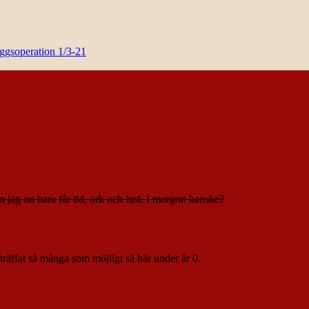
yggsoperation 1/3-21
 jag nu bara får tid, ork och lust. I morgon kanske?
räffat så många som möjligt så här under år 0.