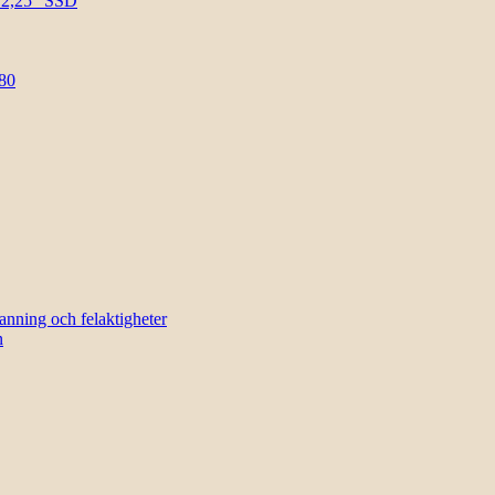
l 2,25″ SSD
80
sanning och felaktigheter
n