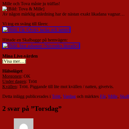
Mille och Tova måste ju träffas!
Av någon märklig anledning har de nästan exakt likadana vagnar…
Vi tog en sväng till fåren:
Hittade en Skalbagge på hemvägen:
Mina Live-värden
[Visa mer…]
Hälsoläget
Morgonen
: OK
Under dagen
: Trött
Kvällen
: Trött. Piggande till lite mot kvällen / natten, givetvis.
Detta inlägg publicerades i
Trött
,
Vardag
och märktes
Får
,
Mille
,
Skal
2 svar på ”
Torsdag
”