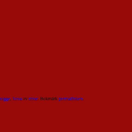
bagge
,
Tova
av
nisse
. Bokmärk
permalänken
.