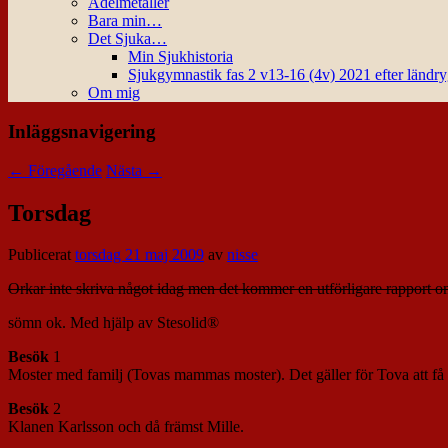
Ädelmetaller
Bara min…
Det Sjuka…
Min Sjukhistoria
Sjukgymnastik fas 2 v13-16 (4v) 2021 efter ländr
Om mig
Inläggsnavigering
←
Föregående
Nästa
→
Torsdag
Publicerat
torsdag 21 maj 2009
av
nisse
Orkar inte skriva något idag men det kommer en utförligare rapport om
sömn ok. Med hjälp av Stesolid®
Besök
1
Moster med familj (Tovas mammas moster). Det gäller för Tova att få t
Besök
2
Klanen Karlsson och då främst Mille.