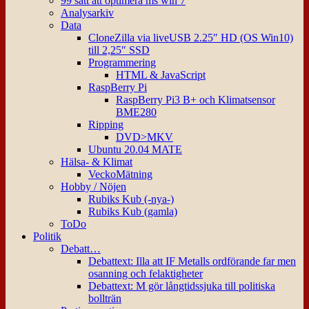
99 sätt att optimera ms win 7
Analysarkiv
Data
CloneZilla via liveUSB 2.25″ HD (OS Win10)
till 2,25″ SSD
Programmering
HTML & JavaScript
RaspBerry Pi
RaspBerry Pi3 B+ och Klimatsensor
BME280
Ripping
DVD>MKV
Ubuntu 20.04 MATE
Hälsa- & Klimat
VeckoMätning
Hobby / Nöjen
Rubiks Kub (-nya-)
Rubiks Kub (gamla)
ToDo
Politik
Debatt…
Debattext: Illa att IF Metalls ordförande far men
osanning och felaktigheter
Debattext: M gör långtidssjuka till politiska
bollträn