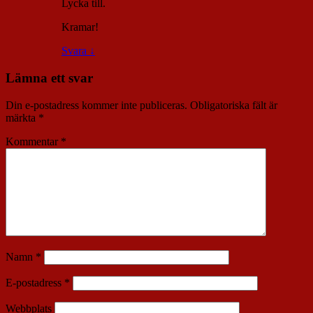
Lycka till.
Kramar!
Svara
↓
Lämna ett svar
Din e-postadress kommer inte publiceras.
Obligatoriska fält är
märkta
*
Kommentar
*
Namn
*
E-postadress
*
Webbplats