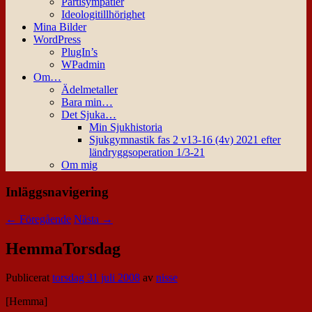
Partisympatier
Ideologitillhörighet
Mina Bilder
WordPress
PlugIn’s
WPadmin
Om…
Ädelmetaller
Bara min…
Det Sjuka…
Min Sjukhistoria
Sjukgymnastik fas 2 v13-16 (4v) 2021 efter
ländryggsoperation 1/3-21
Om mig
Inläggsnavigering
←
Föregående
Nästa
→
HemmaTorsdag
Publicerat
torsdag 31 juli 2008
av
nisse
[Hemma]