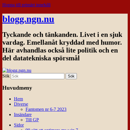
Hoppa till primärt innehåll
blogg.ngn.nu
Tyckande och tänkanden. Livet i en sjuk
vardag. Emellanåt kryddad med humor.
Här avhandlas också lite politik och en
del datatekniska spörsmål
Sök
Huvudmeny
Hem
Diverse
Fantomen nr 6-7 2023
Insändare
Till GP
Sidor