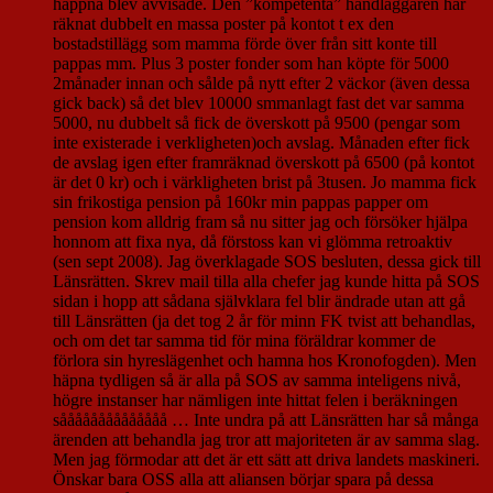
häppna blev avvisade. Den ”kompetenta” handläggaren har
räknat dubbelt en massa poster på kontot t ex den
bostadstillägg som mamma förde över från sitt konte till
pappas mm. Plus 3 poster fonder som han köpte för 5000
2månader innan och sålde på nytt efter 2 väckor (även dessa
gick back) så det blev 10000 smmanlagt fast det var samma
5000, nu dubbelt så fick de överskott på 9500 (pengar som
inte existerade i verkligheten)och avslag. Månaden efter fick
de avslag igen efter framräknad överskott på 6500 (på kontot
är det 0 kr) och i värkligheten brist på 3tusen. Jo mamma fick
sin frikostiga pension på 160kr min pappas papper om
pension kom alldrig fram så nu sitter jag och försöker hjälpa
honnom att fixa nya, då förstoss kan vi glömma retroaktiv
(sen sept 2008). Jag överklagade SOS besluten, dessa gick till
Länsrätten. Skrev mail tilla alla chefer jag kunde hitta på SOS
sidan i hopp att sådana självklara fel blir ändrade utan att gå
till Länsrätten (ja det tog 2 år för minn FK tvist att behandlas,
och om det tar samma tid för mina föräldrar kommer de
förlora sin hyreslägenhet och hamna hos Kronofogden). Men
häpna tydligen så är alla på SOS av samma inteligens nivå,
högre instanser har nämligen inte hittat felen i beräkningen
såååååååååååååå … Inte undra på att Länsrätten har så många
ärenden att behandla jag tror att majoriteten är av samma slag.
Men jag förmodar att det är ett sätt att driva landets maskineri.
Önskar bara OSS alla att aliansen börjar spara på dessa