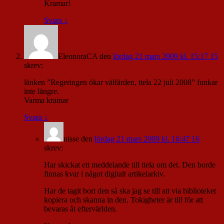
Kramar!
Svara
↓
EleonoraCA
den
lördag 21 mars 2009 kl. 15:17 15
skrev:
länken ”Regeringen ökar välfärden, ttela 22 juli 2008” funkar
inte längre.
Varma kramar
Svara
↓
nisse
den
lördag 21 mars 2009 kl. 16:47 16
skrev:
Har skickat ett meddelande till ttela om det. Den borde
finnas kvar i något digitalt artikelarkiv.
Har de tagit bort den så ska jag se till att via biblioteket
kopiera och skanna in den. Tokigheter är till för att
bevaras åt eftervärlden.