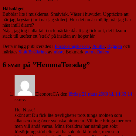
Hälsoläget
Bubblar lite i musklerna. Småvärk. Väser i huvudet. Upptäckte att
när jag krystar (tar i när jag skiter). Hur det nu är möjligt när jag har
näst intill diarré?
Nåja, jag tog i alla fall i och märkte då att jag fick ont, det liksom
stack till utefter ett ’stråk’ på insidan av höger lår.
Detta inlägg publicerades i
Försäkringskassan
,
Politik
,
Ryggen
och
märktes
Sjukförsäkring
av
nisse
. Bokmärk
permalänken
.
6 svar på ”
HemmaTorsdag
”
EleonoraCA
den
lördag 21 mars 2009 kl. 14:33 14
skrev:
Hej Nisse!
skönt att Du fick lite trevligheter trots tunga molnen som
aliansen drog över svenska himmeln. Vill inte bringa mer oro
men vill ändå varna. Mina föräldrar har nämligen sökt
försörjningsstöd efter att ha sold de få fonder, men se o