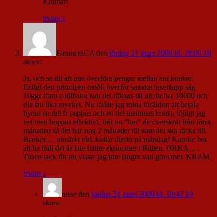
Kramar!
Svara
↓
EleonoraCA
den
lördag 21 mars 2009 kl. 18:00 18
skrev:
Ja, och se till att inte överföra pengar mellan era konton.
Enligt den principen omNi överför samma tusenlapp säg
10ggr fram o tillbaka kan det räknas till att du har 10000 och
din fru lika mycket. Nu rådde jag mina föräldrar att betala
hyran en del fr pappas och en del mammas konto, löjligt jag
vet men hoppas effektivt, fast nu ”har” de överskott från förra
månaden så det blir nog 2 månader till som det ska räcka till.
Banken… utmärkt råd, kollar direkt på måndag! Kanske bra
att ha ifall det är inte bättre ekonomer i Rätten. ORKA….
Tusen tack för nu visste jag inte längre vad göra mer. KRAM
Svara
↓
nisse
den
lördag 21 mars 2009 kl. 19:42 19
skrev: