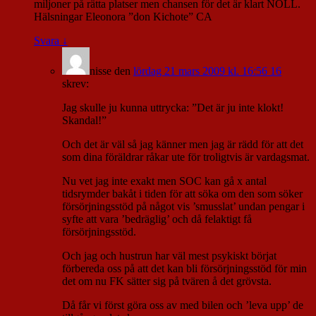
miljoner på rätta platser men chansen för det är klart NOLL.
Hälsningar Eleonora ”don Kichote” CA
Svara
↓
nisse
den
lördag 21 mars 2009 kl. 16:56 16
skrev:
Jag skulle ju kunna uttrycka: ”Det är ju inte klokt!
Skandal!”
Och det är väl så jag känner men jag är rädd för att det
som dina föräldrar råkar ute för troligtvis är vardagsmat.
Nu vet jag inte exakt men SOC kan gå x antal
tidsrymder bakåt i tiden för att söka om den som söker
försörjningsstöd på något vis ’smusslat’ undan pengar i
syfte att vara ’bedräglig’ och då felaktigt få
försörjningsstöd.
Och jag och hustrun har väl mest psykiskt börjat
förbereda oss på att det kan bli försörjningsstöd för min
det om nu FK sätter sig på tvären å det grövsta.
Då får vi först göra oss av med bilen och ’leva upp’ de