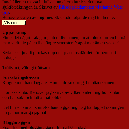
Innehåller en massa lullullsvammel om hur bra den nya
sjukförsäkringen är. Skrivet av
Riksdagsledamoten Marianne Wats
(m)
.
Behövde skriva av mig mer. Skickade följande mejl till henne:
[Visa mer…]
Uppackning
Finns det något tråkigare, i den divisionen, än att plocka ur en bil när
man varit ute på en lite längre semester. Något mer än en vecka?
Sedan ska ju allt plockas upp och placeras där det hör hemma i
bohaget.
Tröttsamt, väldigt tröttsamt.
Försäkringskassan
Ringde min handläggare. Hon hade sökt mig, berättade sonen.
Hon ska sluta. Behöver jag skriva av vilken anledning hon slutar
och har sökt och fått annat jobb?
Det blir en annan som ska handlägga mig. Jag har tappat räkningen
nu på hur många jag haft.
Blogginläggen
Fixar lite med blogginläggen, från 21/7 – idag.