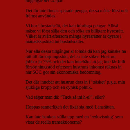
tillgångar det skapar.
Det får inte finnas sparade pengar, dessa måste först och
främst användas.
Vi bor i bostadsrätt, det kan inbringa pengar. Alltså
måste vi först sälja den och söka en billigare hyresrätt.
Vilket är svårt eftersom många hyresrätter är dyrare i
månadskostnad än bostadsrätter.
När alla dessa tillgångar är tömda då kan jag kanske ha
rätt till försörjningsstöd, det är inte säker. Hustrun
jobbar ju 75% och det kan innebära att jag inte får fullt
försörjningsstöd eftersom hustruns inkomst räknas in
när SOC gör sin ekonomiska bedömning.
Det där innebär att hustrun dras in i ’träsket’ p.g.a. min
sjukliga kropp och en cynisk politik.
Vad säger man då: ”Tack så ini h-e!”, eller?
Hoppas sannerligen det fixar sig med Länsrätten.
Kan inte banken ställa upp med en ’redovisning’ som
visar de reella transaktionerna?