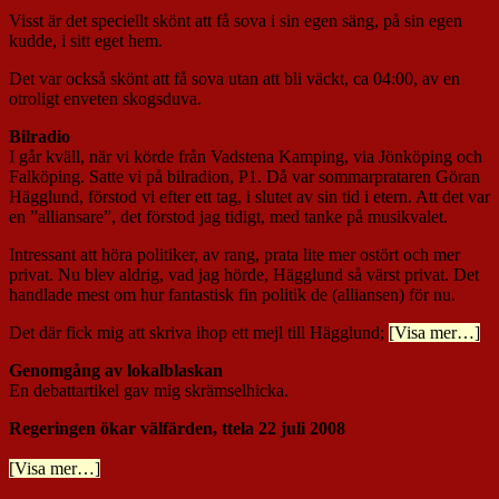
Visst är det speciellt skönt att få sova i sin egen säng, på sin egen
kudde, i sitt eget hem.
Det var också skönt att få sova utan att bli väckt, ca 04:00, av en
otroligt enveten skogsduva.
Bilradio
I går kväll, när vi körde från Vadstena Kamping, via Jönköping och
Falköping. Satte vi på bilradion, P1. Då var sommarprataren Göran
Hägglund, förstod vi efter ett tag, i slutet av sin tid i etern. Att det var
en ”alliansare”, det förstod jag tidigt, med tanke på musikvalet.
Intressant att höra politiker, av rang, prata lite mer ostört och mer
privat. Nu blev aldrig, vad jag hörde, Hägglund så värst privat. Det
handlade mest om hur fantastisk fin politik de (alliansen) för nu.
Det där fick mig att skriva ihop ett mejl till Hägglund;
[Visa mer…]
Genomgång av lokalblaskan
En debattartikel gav mig skrämselhicka.
Regeringen ökar välfärden, ttela 22 juli 2008
[Visa mer…]