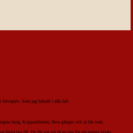
vsparv. Som jag hittade i alla fall.
ögsta berg, Kopparklinten, flera gånger och så lite runt.
igga bra till. De får var sin öl av oss för sin tappra insats.