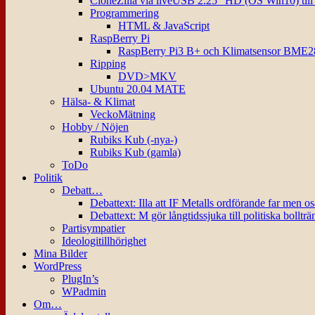
CloneZilla via liveUSB 2.25″ HD (OS Win10) til
Programmering
HTML & JavaScript
RaspBerry Pi
RaspBerry Pi3 B+ och Klimatsensor BME2
Ripping
DVD>MKV
Ubuntu 20.04 MATE
Hälsa- & Klimat
VeckoMätning
Hobby / Nöjen
Rubiks Kub (-nya-)
Rubiks Kub (gamla)
ToDo
Politik
Debatt…
Debattext: Illa att IF Metalls ordförande far men o
Debattext: M gör långtidssjuka till politiska bollträ
Partisympatier
Ideologitillhörighet
Mina Bilder
WordPress
PlugIn’s
WPadmin
Om…