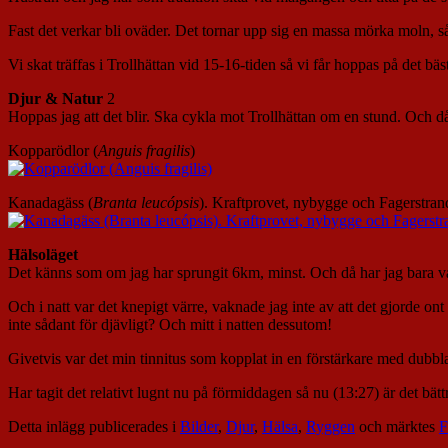
Fast det verkar bli oväder. Det tornar upp sig en massa mörka moln, s
Vi skat träffas i Trollhättan vid 15-16-tiden så vi får hoppas på det bäs
Djur & Natur
2
Hoppas jag att det blir. Ska cykla mot Trollhättan om en stund. Och d
Kopparödlor (
Anguis fragilis
)
Kanadagäss (
Branta leucópsis
). Kraftprovet, nybygge och Fagerstra
Hälsoläget
Det känns som om jag har sprungit 6km, minst. Och då har jag bara v
Och i natt var det knepigt värre, vaknade jag inte av att det gjorde ont
inte sådant för djävligt? Och mitt i natten dessutom!
Givetvis var det min tinnitus som kopplat in en förstärkare med dubbla
Har tagit det relativt lugnt nu på förmiddagen så nu (13:27) är det bätt
Detta inlägg publicerades i
Bilder
,
Djur
,
Hälsa
,
Ryggen
och märktes
F