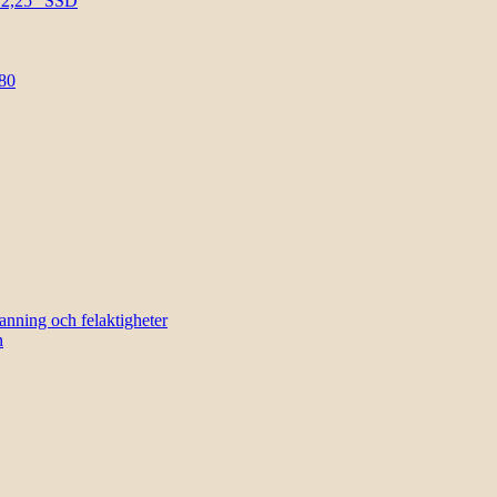
l 2,25″ SSD
80
sanning och felaktigheter
n