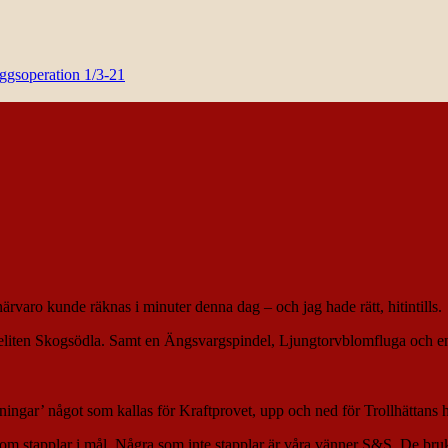
yggsoperation 1/3-21
närvaro kunde räknas i minuter denna dag – och jag hade rätt, hitintills.
liten Skogsödla. Samt en Ängsvargspindel, Ljungtorvblomfluga och en Sä
ningar’ något som kallas för Kraftprovet, upp och ned för Trollhättans h
om stapplar i mål. Några som inte stapplar är våra vänner S&S. De brukar l