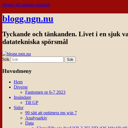
Hoppa till primärt innehåll
blogg.ngn.nu
Tyckande och tänkanden. Livet i en sjuk v
datatekniska spörsmål
Sök
Huvudmeny
Hem
Diverse
Fantomen nr 6-7 2023
Insändare
Till GP
Sidor
99 sätt att optimera ms win 7
Analysarkiv
Data