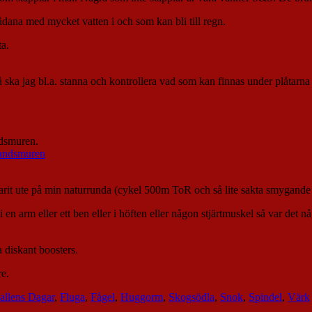
ådana med mycket vatten i och som kan bli till regn.
ta.
å ska jag bl.a. stanna och kontrollera vad som kan finnas under plåtarn
ndsmuren.
arit ute på min naturrunda (cykel 500m ToR och så lite sakta smygand
 i en arm eller ett ben eller i höften eller någon stjärtmuskel så var det
 diskant boosters.
re.
allens Dagar
,
Fluga
,
Fågel
,
Huggorm
,
Skogsödla
,
Snok
,
Spindel
,
Värk