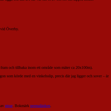
a vid Överby.
e fram och tillbaka inom ett område som mäter ca 20x100m).
 någon som körde med en vinkelsslip, precis där jag ligger och sover – är
av
nisse
. Bokmärk
permalänken
.