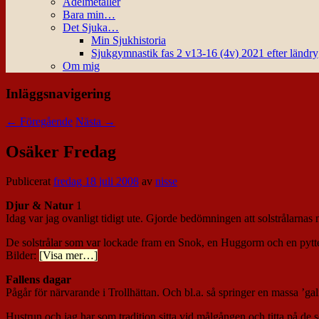
Ädelmetaller
Bara min…
Det Sjuka…
Min Sjukhistoria
Sjukgymnastik fas 2 v13-16 (4v) 2021 efter ländr
Om mig
Inläggsnavigering
←
Föregående
Nästa
→
Osäker Fredag
Publicerat
fredag 18 juli 2008
av
nisse
Djur & Natur
1
Idag var jag ovanligt tidigt ute. Gjorde bedömningen att solstrålarnas 
De solstrålar som var lockade fram en Snok, en Huggorm och en pytte
Bilder:
[Visa mer…]
Fallens dagar
Pågår för närvarande i Trollhättan. Och bl.a. så springer en massa ’gal
Hustrun och jag har som tradition sitta vid målgången och titta på de s