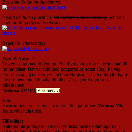
Besksöta (
Solanum dulcamara
)
Nysört
(
Achillea ptarmica
)
Vit blomma (
Inte en susning
)
och Gul
hagblomfluga (
Syrphus ribesii
)
Rapsfjäril (
Pieris napi
)
Djur & Natur
2
Tog en sväng.med bilden, om Överby och tog mig en promenad till
’mina’ plåtar. Där var fullt med kopparödlor (totalt 12st). På väg
därifrån såg jag en Tordyvel och en Skogsödla. Och efter ytterligare
lite promenerande tillbaka till bilen såg jag en Huggorm i
dikeskanten.
[Visa mer…]
[Redigerat: 080715]
Film
Hustrun och jag har precis varit och titta på filmen:
Mamma Mia
.
Jag trivdes hela tiden.
Hälsoläget
Nätterna blir jobbigare? De där rytmiska muskelskakningarna, i
delar av höger bröstmuskel och delar av muskulaturen kring höger