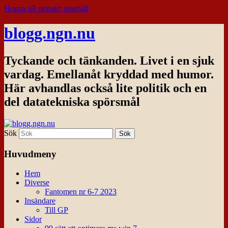
Hoppa till primärt innehåll
blogg.ngn.nu
Tyckande och tänkanden. Livet i en sjuk
vardag. Emellanåt kryddad med humor.
Här avhandlas också lite politik och en
del datatekniska spörsmål
Sök
Huvudmeny
Hem
Diverse
Fantomen nr 6-7 2023
Insändare
Till GP
Sidor