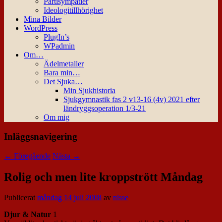
Partisympatier
Ideologitillhörighet
Mina Bilder
WordPress
PlugIn’s
WPadmin
Om…
Ädelmetaller
Bara min…
Det Sjuka…
Min Sjukhistoria
Sjukgymnastik fas 2 v13-16 (4v) 2021 efter
ländryggsoperation 1/3-21
Om mig
Inläggsnavigering
←
Föregående
Nästa
→
Rolig och men lite kroppstrött Måndag
Publicerat
måndag 14 juli 2008
av
nisse
Djur & Natur
1