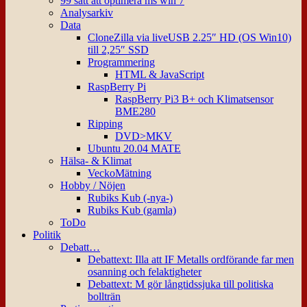
99 sätt att optimera ms win 7
Analysarkiv
Data
CloneZilla via liveUSB 2.25″ HD (OS Win10)
till 2,25″ SSD
Programmering
HTML & JavaScript
RaspBerry Pi
RaspBerry Pi3 B+ och Klimatsensor
BME280
Ripping
DVD>MKV
Ubuntu 20.04 MATE
Hälsa- & Klimat
VeckoMätning
Hobby / Nöjen
Rubiks Kub (-nya-)
Rubiks Kub (gamla)
ToDo
Politik
Debatt…
Debattext: Illa att IF Metalls ordförande far men
osanning och felaktigheter
Debattext: M gör långtidssjuka till politiska
bollträn