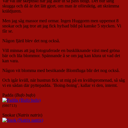
Var väl lite skeptiskt när jag åkte ut så pass tidigt. Det blir lång
skugga och då är det lätt gjort, om man är oförsiktig, att skrämma
kräldjuren.
Men jag såg massor med ormar. Ingen Huggorm men uppemot 8
snokar och jag tror att jag fick hyfsad bild på kanske 5 stycken. Vi
får se.
Någon fjäril blev det nog också.
Vill minnas att jag fotograferade en buskliknande växt med gröna
bär och lila blommor. Spännande å se om jag kan klura ut vad det
kan vara.
Någon vit blomma med besökande Blomfluga blir det nog också.
Och igår kväll, när hustrun fick ut mig på en kvällspromenad, så såg
vi en sådan där pyttepadda. ’Boing-boing’, kallar vi den, internt.
Padda (
Bufo bufo
)
(080713)
Snokar (
Natrix natrix
)