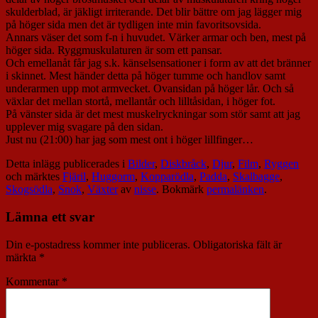
skulderblad, är jäkligt irriterande. Det blir bättre om jag lägger mig
på höger sida men det är tydligen inte min favoritsovsida.
Annars väser det som f-n i huvudet. Värker armar och ben, mest på
höger sida. Ryggmuskulaturen är som ett pansar.
Och emellanåt får jag s.k. känselsensationer i form av att det bränner
i skinnet. Mest händer detta på höger tumme och handlov samt
underarmen upp mot armvecket. Ovansidan på höger lår. Och så
växlar det mellan stortå, mellantår och lilltåsidan, i höger fot.
På vänster sida är det mest muskelryckningar som stör samt att jag
upplever mig svagare på den sidan.
Just nu (21:00) har jag som mest ont i höger lillfinger…
Detta inlägg publicerades i
Bilder
,
Diskbråck
,
Djur
,
Film
,
Ryggen
och märktes
Fjäril
,
Huggorm
,
Kopparödla
,
Padda
,
Skalbagge
,
Skogsödla
,
Snok
,
Växter
av
nisse
. Bokmärk
permalänken
.
Lämna ett svar
Din e-postadress kommer inte publiceras.
Obligatoriska fält är
märkta
*
Kommentar
*