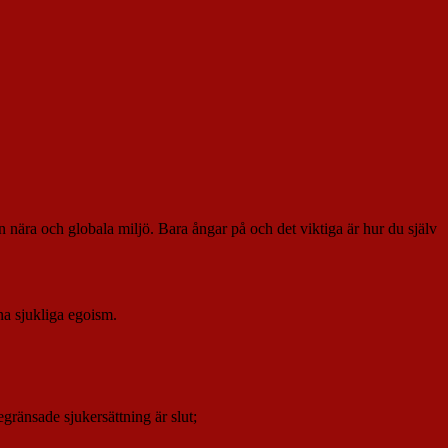
 nära och globala miljö. Bara ångar på och det viktiga är hur du själv
nna sjukliga egoism.
egränsade sjukersättning är slut;