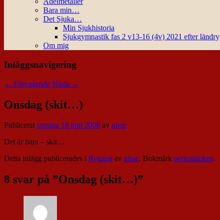
Ädelmetaller
Bara min…
Det Sjuka…
Min Sjukhistoria
Sjukgymnastik fas 2 v13-16 (4v) 2021 efter ländr
Om mig
Inläggsnavigering
←
Föregående
Nästa
→
Onsdag (skit…)
Publicerat
onsdag 18 juni 2008
av
nisse
Det är bara – skit…
Detta inlägg publicerades i
Ryggen
av
nisse
. Bokmärk
permalänken
.
8 svar på ”
Onsdag (skit…)
”