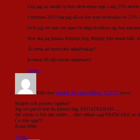
Om jag nu skulle lyckas att komma upp i säg 25% arbete
I februari 2010 har jag då en lön som motsvaras av 25% a
Och jag vet inte om man får tillgodoräkna sig den inkomst
Hur ska jag kunna försörja mig. Bidrag från annat håll, s
Är detta att motverka utanförskap?
Kramar till alla (utom alliansare)
Svara
↓
Bille
den
torsdag 19 juni 2008 kl. 7:53 07
skrev:
Magen och psyket i uppror?
Jag vet precis hur du känner dig, FRUSTRERAD….
det värsta vi blir inte bättre….eller rättare sagt FRISKARE av 
Ge inte upp!!!
Kram Bille
Svara
↓