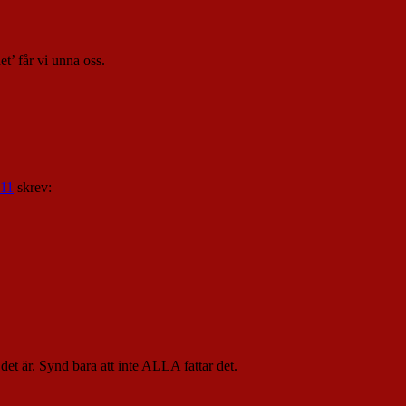
t’ får vi unna oss.
 11
skrev:
det är. Synd bara att inte ALLA fattar det.