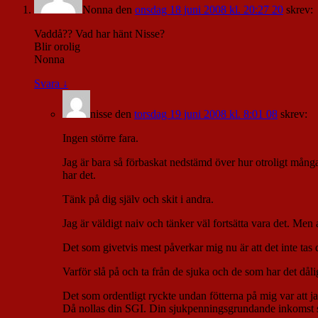
Nonna
den
onsdag 18 juni 2008 kl. 20:27 20
skrev:
Vaddå?? Vad har hänt Nisse?
Blir orolig
Nonna
Svara
↓
nisse
den
torsdag 19 juni 2008 kl. 8:01 08
skrev:
Ingen större fara.
Jag är bara så förbaskat nedstämd över hur otroligt många
har det.
Tänk på dig själv och skit i andra.
Jag är väldigt naiv och tänker väl fortsätta vara det. Men
Det som givetvis mest påverkar mig nu är att det inte tas d
Varför slå på och ta från de sjuka och de som har det dålig
Det som ordentligt ryckte undan fötterna på mig var att ja
Då nollas din SGI. Din sjukpenningsgrundande inkomst sä