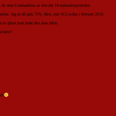
, de sista 6 månaderna av den där 18-månadersperioden.
rbete. Jag är då sjuk 75%. Men, min SGI nollas i februari 2010.
 av tjänst man hade den sista tiden.
ocialen?
det