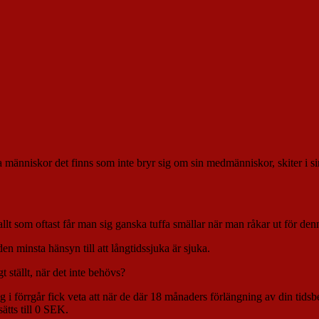
 människor det finns som inte bryr sig om sin medmänniskor, skiter i sin
 allt som oftast får man sig ganska tuffa smällar när man råkar ut för de
en minsta hänsyn till att långtidssjuka är sjuka.
t ställt, när det inte behövs?
g i förrgår fick veta att när de där 18 månaders förlängning av din tidsb
tts till 0 SEK.