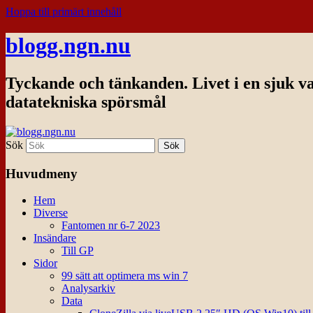
Hoppa till primärt innehåll
blogg.ngn.nu
Tyckande och tänkanden. Livet i en sjuk v
datatekniska spörsmål
Sök
Huvudmeny
Hem
Diverse
Fantomen nr 6-7 2023
Insändare
Till GP
Sidor
99 sätt att optimera ms win 7
Analysarkiv
Data