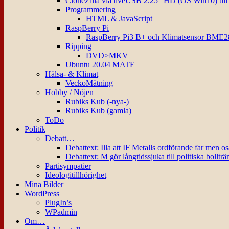
CloneZilla via liveUSB 2.25″ HD (OS Win10) til
Programmering
HTML & JavaScript
RaspBerry Pi
RaspBerry Pi3 B+ och Klimatsensor BME2
Ripping
DVD>MKV
Ubuntu 20.04 MATE
Hälsa- & Klimat
VeckoMätning
Hobby / Nöjen
Rubiks Kub (-nya-)
Rubiks Kub (gamla)
ToDo
Politik
Debatt…
Debattext: Illa att IF Metalls ordförande far men o
Debattext: M gör långtidssjuka till politiska bollträ
Partisympatier
Ideologitillhörighet
Mina Bilder
WordPress
PlugIn’s
WPadmin
Om…