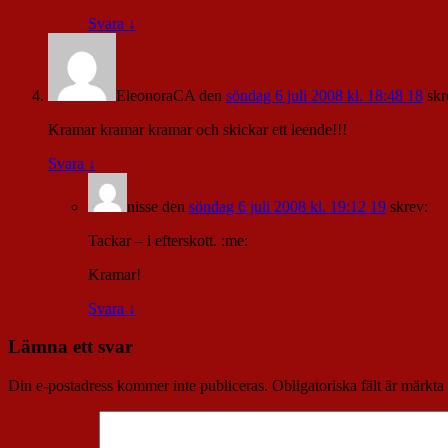
Svara
↓
EleonoraCA
den
söndag 6 juli 2008 kl. 18:48 18
skr
Kramar kramar kramar och skickar ett leende!!!
Svara
↓
nisse
den
söndag 6 juli 2008 kl. 19:12 19
skrev:
Tackar – i efterskott. :me:
Kramar!
Svara
↓
Lämna ett svar
Din e-postadress kommer inte publiceras.
Obligatoriska fält är märkta