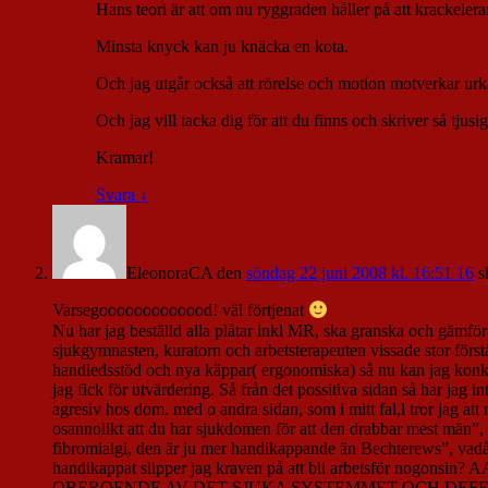
Hans teori är att om nu ryggraden håller på att krackelera
Minsta knyck kan ju knäcka en kota.
Och jag utgår också att rörelse och motion motverkar urk
Och jag vill tacka dig för att du finns och skriver så tjusig
Kramar!
Svara
↓
EleonoraCA
den
söndag 22 juni 2008 kl. 16:51 16
s
Varsegooooooooooood! väl förtjenat
Nu har jag beställd alla plåtar inkl MR, ska granska och gämför
sjukgymnasten, kuratorn och arbetsterapeuten vissade stor förstå
handledsstöd och nya käppar( ergonomiska) så nu kan jag konka
jag fick för utvärdering. Så från det possitiva sidan så har jag 
agresiv hos dom. med o andra sidan, som i mitt fal,l tror jag att
osannolikt att du har sjukdomen för att den drabbar mest män”, ”
fibromialgi, den är ju mer handikappande än Bechterews”, vadå s
handikappat slipper jag kraven på att bli arbets
OBEROENDE AV DET SJUKA SYSTEMMET OCH DEFFINITI