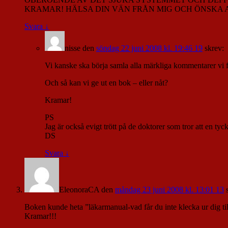
KRAMAR! HÄLSA DIN VÄN FRÅN MIG OCH ÖNSKA A
Svara
↓
nisse
den
söndag 22 juni 2008 kl. 19:46 19
skrev:
Vi kanske ska börja samla alla märkliga kommentarer vi få
Och så kan vi ge ut en bok – eller nåt?
Kramar!
PS
Jag är också evigt trött på de doktorer som tror att en tyck
DS
Svara
↓
EleonoraCA
den
måndag 23 juni 2008 kl. 13:01 13
Boken kunde heta ”läkarmanual-vad får du inte klecka ur dig till
Kramar!!!