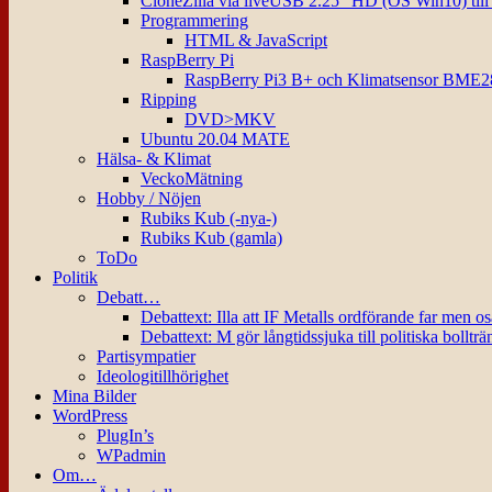
CloneZilla via liveUSB 2.25″ HD (OS Win10) til
Programmering
HTML & JavaScript
RaspBerry Pi
RaspBerry Pi3 B+ och Klimatsensor BME2
Ripping
DVD>MKV
Ubuntu 20.04 MATE
Hälsa- & Klimat
VeckoMätning
Hobby / Nöjen
Rubiks Kub (-nya-)
Rubiks Kub (gamla)
ToDo
Politik
Debatt…
Debattext: Illa att IF Metalls ordförande far men o
Debattext: M gör långtidssjuka till politiska bollträ
Partisympatier
Ideologitillhörighet
Mina Bilder
WordPress
PlugIn’s
WPadmin
Om…