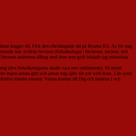
r smärtan hugger till. Fick den efterlängtade tid på Reuma KS. Av för mig
 kunnde inte avfärda bevisen (förkalkningar i beckenet, nacken, och
 Eftersom smärtorna tilltog med åren som gick började jag misströsta
mig (dvs förkalkningarna skulle vara mer omfattande). Så strunt
et ingen annan gör) och prisar mig själv för job well done. Lite synd
initivt mindre ensamt. Varma kramar till Dig och hustrun ( och