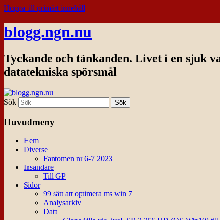
Hoppa till primärt innehåll
blogg.ngn.nu
Tyckande och tänkanden. Livet i en sjuk v
datatekniska spörsmål
Sök
Huvudmeny
Hem
Diverse
Fantomen nr 6-7 2023
Insändare
Till GP
Sidor
99 sätt att optimera ms win 7
Analysarkiv
Data