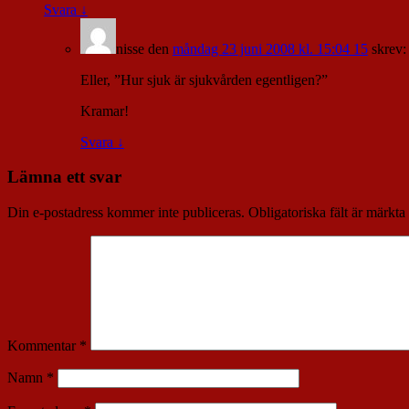
Svara
↓
nisse
den
måndag 23 juni 2008 kl. 15:04 15
skrev:
Eller, ”Hur sjuk är sjukvården egentligen?”
Kramar!
Svara
↓
Lämna ett svar
Din e-postadress kommer inte publiceras.
Obligatoriska fält är märkta
Kommentar
*
Namn
*