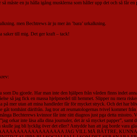
r så måste en ju hålla igång musklerna som håller upp det och så får en p
alkning. men Bechtrews är ju mer än ’bara’ urkalkning.
a saker till mig. Det ger kraft – tack!
krev:
a som Du gjorde. Har man inte den hjälpen från vården finns indet annat
else så jag fick en massa hjelpmedel till hemmet. Slipper nu mera risker
 på mer utan att mina handleder får för mycket stryck. Och det har bl
inte gåt tomhänt därifrån. Jag tror att reumatologernas tvivel kommer fr
 många Bechterews kvinnor får inte rätt diagnos just pga detta misstro. V
jag orkar inte läsa alla dina journaler, det är så mycket papper”, samt 
kulle jag bli lycklig över det eller? Antydde han att jag borde vara gl
för nogonsin? AAAAAAAAAAAAAAAAAAA JAG VILL MÅ BÄTTRE, 
VT SLIPPA BLI SOCIALFALL I SOM DET SER SNARA FRAMTID