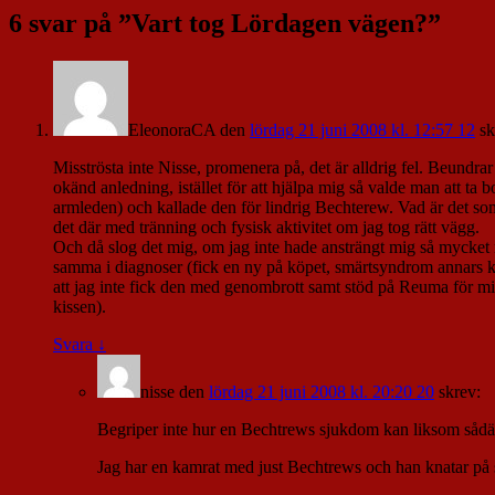
6 svar på ”
Vart tog Lördagen vägen?
”
EleonoraCA
den
lördag 21 juni 2008 kl. 12:57 12
sk
Misströsta inte Nisse, promenera på, det är alldrig fel. Beundrar 
okänd anledning, istället för att hjälpa mig så valde man att t
armleden) och kallade den för lindrig Bechterew. Vad är det som
det där med tränning och fysisk aktivitet om jag tog rätt vägg.
Och då slog det mig, om jag inte hade ansträngt mig så mycket 
samma i diagnoser (fick en ny på köpet, smärtsyndrom annars kal
att jag inte fick den med genombrott samt stöd på Reuma för m
kissen).
Svara
↓
nisse
den
lördag 21 juni 2008 kl. 20:20 20
skrev:
Begriper inte hur en Bechtrews sjukdom kan liksom sådär öv
Jag har en kamrat med just Bechtrews och han knatar på 