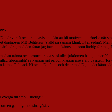
rev:
Din drivkraft och är lite avis, inte lätt att bli motiverat till rörelse nä
a bort diagnosen MB Behterew (ställd på samma klinik 14 år sedan). Men
 är lindrig med den fattar jag inte, den känns inte som lindrig för mig.
med att tränna och promenera oa så skulle sjukdomen ha tagit mer från 
lad fibromialgi) så kämpar jag på och klappar mig själv på axeln (för d
in kamp. Och tack Nisse att Du finns och delar med Dig— det känns def
ergå till att bli ’lindrig’?
som en galning med sina gåstavar.