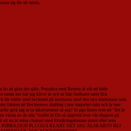
assa sig för att ramla.
 än att göra det själv. Possitiva med Reuma är väl att både
a ramla ner när jag kliver in och ut från badkaret samt fick
ivit lite bättre med beckenet på mornarna med den nya madrassen som
ån det faktum att Bechterews drabbar i stor majoritet män och är mer
arför gick jag ut ur läkarrummet så arg? Jo pga fraser som att ”det är
den värsta av de alla ”varför är Du så upprörd över vår diagnos på
ad att nu är mina chanser med försäkringskassan storre eller som
KUNNA JOBBA,OCH PLUGGA KLART DET JAG ÄLSKAR!!!! BLI
!ACK ACK ACK!!!!!!!!!!!!!!!!!!!