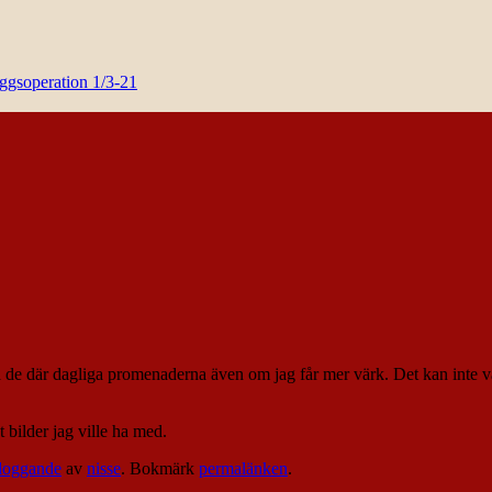
yggsoperation 1/3-21
 där dagliga promenaderna även om jag får mer värk. Det kan inte vara n
 bilder jag ville ha med.
loggande
av
nisse
. Bokmärk
permalänken
.