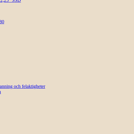
l 2,25″ SSD
80
sanning och felaktigheter
n