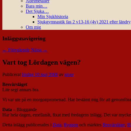
Ädelmetaller
Bara min…
Det Sjuka…
Min Sjukhistoria
Sjukgymnastik fas 2 v13-16 (4v) 2021 efter ländr
Om mig
Inläggsnavigering
←
Föregående
Nästa
→
Vart tog Lördagen vägen?
Publicerat
lördag 10 maj 2008
av
nisse
Besvärsläget
Lite segt annars bra.
Vi var ute på en morgonpromenad. Har bestämt mig för att genomföra de
Data
– Bloggande
Har hela dagen, emellanåt, fixat med fredagens inlägg. Det var mycket
Detta inlägg publicerades i
Data
,
Ryggen
och märktes
Besvärsläge
,
B