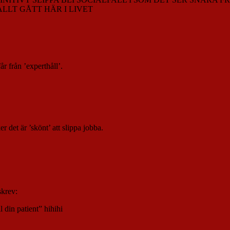
LLT GÅTT HÄR I LIVET
r från ’experthåll’.
er det är ’skönt’ att slippa jobba.
skrev:
 din patient” hihihi