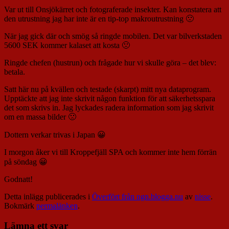
Var ut till Onsjökärret och fotograferade insekter. Kan konstatera att
den utrustning jag har inte är en tip-top makroutrustning 🙁
När jag gick där och smög så ringde mobilen. Det var bilverkstaden
5600 SEK kommer kalaset att kosta 🙁
Ringde chefen (hustrun) och frågade hur vi skulle göra – det blev:
betala.
Satt här nu på kvällen och testade (skarpt) mitt nya dataprogram.
Upptäckte att jag inte skrivit någon funktion för att säkerhetsspara
det som skrivs in. Jag lyckades radera information som jag skrivit
om en massa bilder 🙁
Dottern verkar trivas i Japan 😀
I morgon åker vi till Kroppefjäll SPA och kommer inte hem förrän
på söndag 😀
Godnatt!
Detta inlägg publicerades i
Överfört från ngn.blogga.nu
av
nisse
.
Bokmärk
permalänken
.
Lämna ett svar