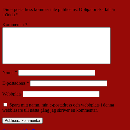
Din e-postadress kommer inte publiceras.
Obligatoriska fält är
märkta
*
Kommentar
*
Namn
*
E-postadress
*
Webbplats
Spara mitt namn, min e-postadress och webbplats i denna
webbläsare till nästa gång jag skriver en kommentar.