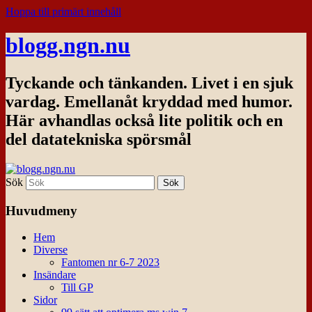
Hoppa till primärt innehåll
blogg.ngn.nu
Tyckande och tänkanden. Livet i en sjuk
vardag. Emellanåt kryddad med humor.
Här avhandlas också lite politik och en
del datatekniska spörsmål
Sök
Huvudmeny
Hem
Diverse
Fantomen nr 6-7 2023
Insändare
Till GP
Sidor