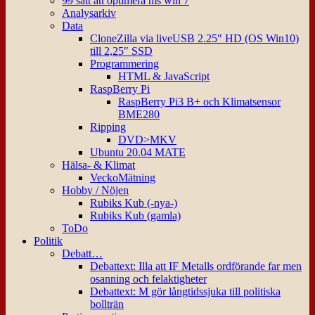
99 sätt att optimera ms win 7
Analysarkiv
Data
CloneZilla via liveUSB 2.25″ HD (OS Win10)
till 2,25″ SSD
Programmering
HTML & JavaScript
RaspBerry Pi
RaspBerry Pi3 B+ och Klimatsensor
BME280
Ripping
DVD>MKV
Ubuntu 20.04 MATE
Hälsa- & Klimat
VeckoMätning
Hobby / Nöjen
Rubiks Kub (-nya-)
Rubiks Kub (gamla)
ToDo
Politik
Debatt…
Debattext: Illa att IF Metalls ordförande far men
osanning och felaktigheter
Debattext: M gör långtidssjuka till politiska
bollträn