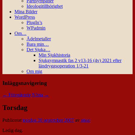
Partisympatier
Ideologitillhörighet
Mina Bilder
WordPress
PlugIn’s
WPadmin
Om…
Ädelmetaller
Bara min…
Det Sjuka…
Min Sjukhistoria
Sjukgymnastik fas 2 v13-16 (4v) 2021 efter
ländryggsoperation 1/3-21
Om mig
Inläggsnavigering
←
Föregående
Nästa
→
Torsdag
Publicerat
torsdag 20 september 2007
av
nisse
Ledig dag.