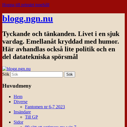
Hoppa till primärt innehåll
blogg.ngn.nu
Tyckande och tänkanden. Livet i en sjuk
vardag. Emellanåt kryddad med humor.
Här avhandlas också lite politik och en
del datatekniska spörsmål
Sök
Huvudmeny
Hem
Diverse
Fantomen nr 6-7 2023
Insändare
Till GP
Sidor