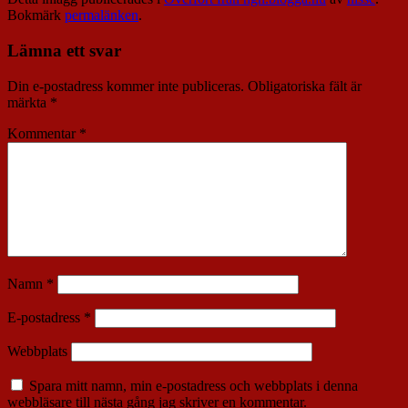
Bokmärk
permalänken
.
Lämna ett svar
Din e-postadress kommer inte publiceras.
Obligatoriska fält är
märkta
*
Kommentar
*
Namn
*
E-postadress
*
Webbplats
Spara mitt namn, min e-postadress och webbplats i denna
webbläsare till nästa gång jag skriver en kommentar.