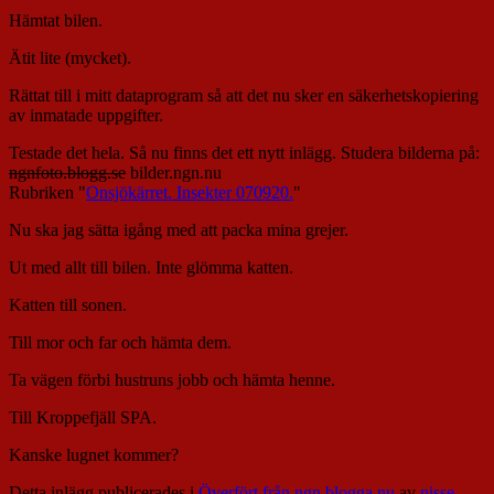
Hämtat bilen.
Ätit lite (mycket).
Rättat till i mitt dataprogram så att det nu sker en säkerhetskopiering
av inmatade uppgifter.
Testade det hela. Så nu finns det ett nytt inlägg. Studera bilderna på:
ngnfoto.blogg.se
bilder.ngn.nu
Rubriken "
Onsjökärret. Insekter 070920.
"
Nu ska jag sätta igång med att packa mina grejer.
Ut med allt till bilen. Inte glömma katten.
Katten till sonen.
Till mor och far och hämta dem.
Ta vägen förbi hustruns jobb och hämta henne.
Till Kroppefjäll SPA.
Kanske lugnet kommer?
Detta inlägg publicerades i
Överfört från ngn.blogga.nu
av
nisse
.