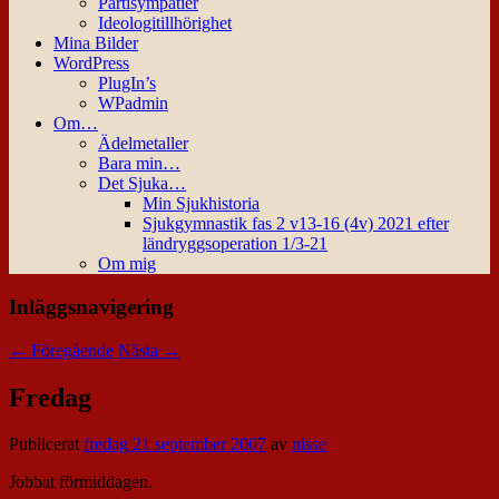
Partisympatier
Ideologitillhörighet
Mina Bilder
WordPress
PlugIn’s
WPadmin
Om…
Ädelmetaller
Bara min…
Det Sjuka…
Min Sjukhistoria
Sjukgymnastik fas 2 v13-16 (4v) 2021 efter
ländryggsoperation 1/3-21
Om mig
Inläggsnavigering
←
Föregående
Nästa
→
Fredag
Publicerat
fredag 21 september 2007
av
nisse
Jobbat förmiddagen.