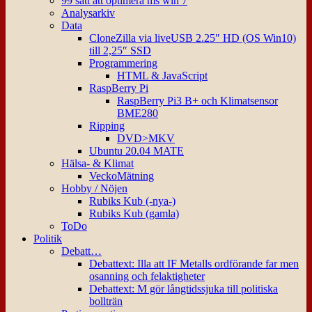
99 sätt att optimera ms win 7
Analysarkiv
Data
CloneZilla via liveUSB 2.25″ HD (OS Win10)
till 2,25″ SSD
Programmering
HTML & JavaScript
RaspBerry Pi
RaspBerry Pi3 B+ och Klimatsensor
BME280
Ripping
DVD>MKV
Ubuntu 20.04 MATE
Hälsa- & Klimat
VeckoMätning
Hobby / Nöjen
Rubiks Kub (-nya-)
Rubiks Kub (gamla)
ToDo
Politik
Debatt…
Debattext: Illa att IF Metalls ordförande far men
osanning och felaktigheter
Debattext: M gör långtidssjuka till politiska
bollträn