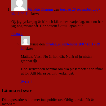
Matildas fikarum
den
torsdag 20 september 2007
kl. 11:00 11
skrev:
Oj, jag tycker jag är här och kikar mest varje dag, men nu har
jag nog missat nåt. Har dottern åkt till Japan nu?
Svara
↓
Nisse
den
torsdag 20 september 2007 kl. 17:19
17
skrev:
Matilda: Visst. Nu är hon där. Nu är ni ju nästan
grannar 😀
Hon skriver och berättar om alla pinsamheter hon råkar
ut för. Allt blir så oartigt, verkar det.
Svara
↓
Lämna ett svar
Din e-postadress kommer inte publiceras.
Obligatoriska fält är
märkta
*