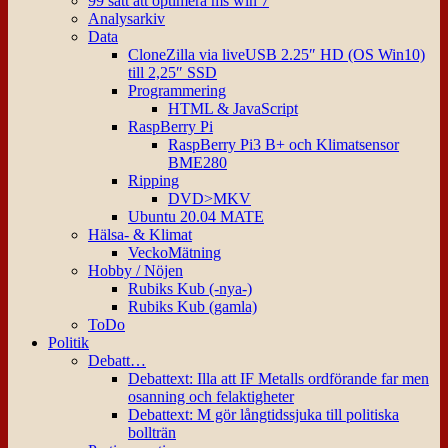
99 sätt att optimera ms win 7
Analysarkiv
Data
CloneZilla via liveUSB 2.25″ HD (OS Win10)
till 2,25″ SSD
Programmering
HTML & JavaScript
RaspBerry Pi
RaspBerry Pi3 B+ och Klimatsensor
BME280
Ripping
DVD>MKV
Ubuntu 20.04 MATE
Hälsa- & Klimat
VeckoMätning
Hobby / Nöjen
Rubiks Kub (-nya-)
Rubiks Kub (gamla)
ToDo
Politik
Debatt…
Debattext: Illa att IF Metalls ordförande far men
osanning och felaktigheter
Debattext: M gör långtidssjuka till politiska
bollträn