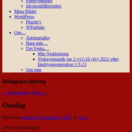
Partisympatier
Ideologitillhörighet
Mina Bilder
WordPress
PlugIn’s
WPadmin
Om…
Ädelmetaller
Bara min…
Det Sjuka…
Min Sjukhistoria
Sjukgymnastik fas 2 v13-16 (4v) 2021 efter
ländryggsoperation 1/3-21
Om mig
Inläggsnavigering
←
Föregående
Nästa
→
Onsdag
Publicerat
onsdag 19 september 2007
av
nisse
Jobbat förmiddagen.