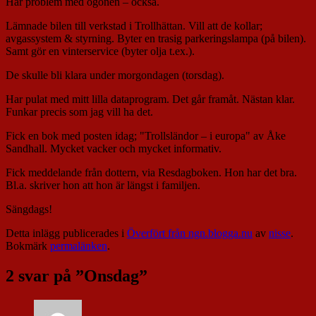
Har problem med ögonen – också.
Lämnade bilen till verkstad i Trollhättan. Vill att de kollar;
avgassystem & styrning. Byter en trasig parkeringslampa (på bilen).
Samt gör en vinterservice (byter olja t.ex.).
De skulle bli klara under morgondagen (torsdag).
Har pulat med mitt lilla dataprogram. Det går framåt. Nästan klar.
Funkar precis som jag vill ha det.
Fick en bok med posten idag; "Trollsländor – i europa" av Åke
Sandhall. Mycket vacker och mycket informativ.
Fick meddelande från dottern, via Resdagboken. Hon har det bra.
Bl.a. skriver hon att hon är längst i familjen.
Sängdags!
Detta inlägg publicerades i
Överfört från ngn.blogga.nu
av
nisse
.
Bokmärk
permalänken
.
2 svar på ”
Onsdag
”