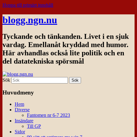
Hoppa till primärt innehåll
blogg.ngn.nu
Tyckande och tänkanden. Livet i en sjuk
vardag. Emellanåt kryddad med humor.
Här avhandlas också lite politik och en
del datatekniska spörsmål
Sök
Huvudmeny
Hem
Diverse
Fantomen nr 6-7 2023
Insändare
Till GP
Sidor