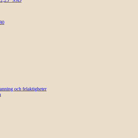
l 2,25″ SSD
80
sanning och felaktigheter
n