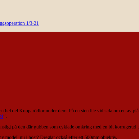
yggsoperation 1/3-21
n hel del Kopparödlor under dem. På en sten lite vid sida om en av plåt
24
”.
 konstigt på den där gubben som cyklade omkring med en bit korrugerad 
ny modell nu i höst? Dreglar också efter ett 500mm objektiv.