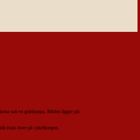
arna satt en gräshoppa. Bilden ligger på:
plåt tvärs över på cykelkorgen.