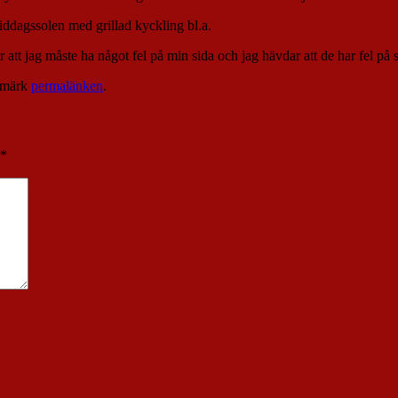
iddagssolen med grillad kyckling bl.a.
 att jag måste ha något fel på min sida och jag hävdar att de har fel p
kmärk
permalänken
.
*