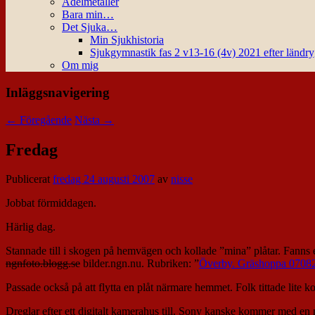
Ädelmetaller
Bara min…
Det Sjuka…
Min Sjukhistoria
Sjukgymnastik fas 2 v13-16 (4v) 2021 efter ländr
Om mig
Inläggsnavigering
←
Föregående
Nästa
→
Fredag
Publicerat
fredag 24 augusti 2007
av
nisse
Jobbat förmiddagen.
Härlig dag.
Stannade till i skogen på hemvägen och kollade ”mina” plåtar. Fanns e
ngnfoto.blogg.se
bilder.ngn.nu. Rubriken: ”
Överby. Gräshoppa 0708
Passade också på att flytta en plåt närmare hemmet. Folk tittade lite
Dreglar efter ett digitalt kamerahus till. Sony kanske kommer med en 