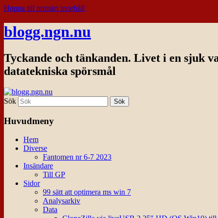
Hoppa till primärt innehåll
blogg.ngn.nu
Tyckande och tänkanden. Livet i en sjuk v
datatekniska spörsmål
Sök
Huvudmeny
Hem
Diverse
Fantomen nr 6-7 2023
Insändare
Till GP
Sidor
99 sätt att optimera ms win 7
Analysarkiv
Data