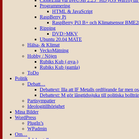
CloneZilla via liveUSB 2.25″ HD (OS Win10) til
Programmering
HTML & JavaScript
RaspBerry Pi
RaspBerry Pi3 B+ och Klimatsensor BME2
Ripping
DVD>MKV
Ubuntu 20.04 MATE
Hälsa- & Klimat
VeckoMätning
Hobby / Nöjen
Rubiks Kub (-nya-)
Rubiks Kub (gamla)
ToDo
Politik
Debatt…
Debattext: Illa att IF Metalls ordförande far men o
Debattext: M gör långtidssjuka till politiska bollträ
Partisympatier
Ideologitillhörighet
Mina Bilder
WordPress
PlugIn’s
WPadmin
Om…