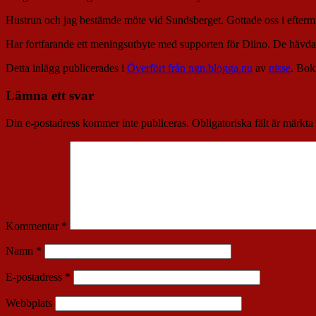
Hustrun och jag bestämde möte vid Sundsberget. Gottade oss i efterm
Har fortfarande ett meningsutbyte med supporten för Diino. De hävdar
Detta inlägg publicerades i
Överfört från ngn.blogga.nu
av
nisse
. Bo
Lämna ett svar
Din e-postadress kommer inte publiceras.
Obligatoriska fält är märkta
Kommentar
*
Namn
*
E-postadress
*
Webbplats