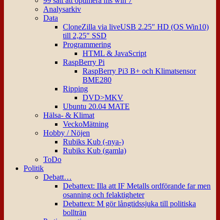
99 sätt att optimera ms win 7
Analysarkiv
Data
CloneZilla via liveUSB 2.25″ HD (OS Win10)
till 2,25″ SSD
Programmering
HTML & JavaScript
RaspBerry Pi
RaspBerry Pi3 B+ och Klimatsensor
BME280
Ripping
DVD>MKV
Ubuntu 20.04 MATE
Hälsa- & Klimat
VeckoMätning
Hobby / Nöjen
Rubiks Kub (-nya-)
Rubiks Kub (gamla)
ToDo
Politik
Debatt…
Debattext: Illa att IF Metalls ordförande far men
osanning och felaktigheter
Debattext: M gör långtidssjuka till politiska
bollträn