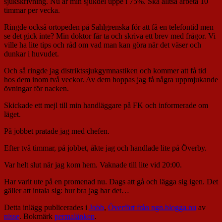
sjukskrivning. Nu är min sjukdel uppe i 75%. Ska alltså arbeta 10
timmar per vecka.
Ringde också ortopeden på Sahlgrenska för att få en telefontid men
se det gick inte? Min doktor får ta och skriva ett brev med frågor. Vi
ville ha lite tips och råd om vad man kan göra när det väser och
dunkar i huvudet.
Och så ringde jag distriktssjukgymnastiken och kommer att få tid
hos dem inom två veckor. Av dem hoppas jag få några uppmjukande
övningar för nacken.
Skickade ett mejl till min handläggare på FK och informerade om
läget.
På jobbet pratade jag med chefen.
Efter två timmar, på jobbet, åkte jag och handlade lite på Överby.
Var helt slut när jag kom hem. Vaknade till lite vid 20:00.
Har varit ute på en promenad nu. Dags att gå och lägga sig igen. Det
gäller att intala sig: hur bra jag har det…
Detta inlägg publicerades i
Jobb
,
Överfört från ngn.blogga.nu
av
nisse
. Bokmärk
permalänken
.