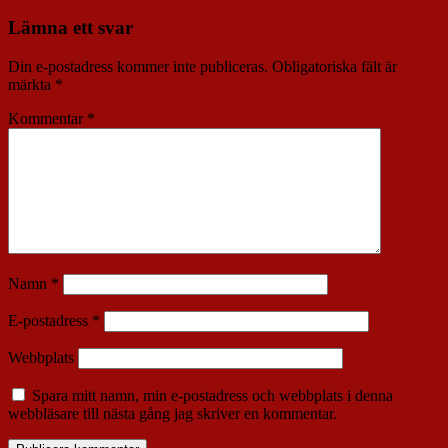
Lämna ett svar
Din e-postadress kommer inte publiceras.
Obligatoriska fält är
märkta
*
Kommentar
*
Namn
*
E-postadress
*
Webbplats
Spara mitt namn, min e-postadress och webbplats i denna
webbläsare till nästa gång jag skriver en kommentar.