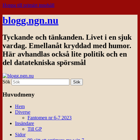
Hoppa till primärt innehåll
blogg.ngn.nu
Tyckande och tänkanden. Livet i en sjuk
vardag. Emellanåt kryddad med humor.
Här avhandlas också lite politik och en
del datatekniska spörsmål
Sök
Huvudmeny
Hem
Diverse
Fantomen nr 6-7 2023
Insändare
Till GP
Sidor