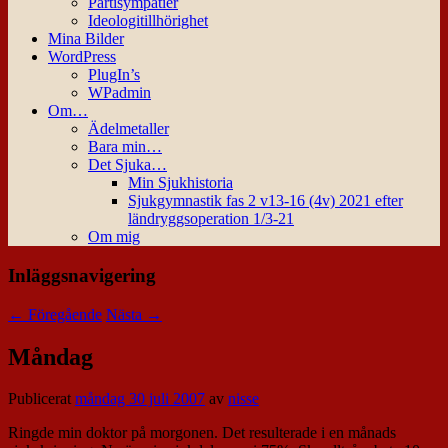
Partisympatier
Ideologitillhörighet
Mina Bilder
WordPress
PlugIn’s
WPadmin
Om…
Ädelmetaller
Bara min…
Det Sjuka…
Min Sjukhistoria
Sjukgymnastik fas 2 v13-16 (4v) 2021 efter
ländryggsoperation 1/3-21
Om mig
Inläggsnavigering
←
Föregående
Nästa
→
Måndag
Publicerat
måndag 30 juli 2007
av
nisse
Ringde min doktor på morgonen. Det resulterade i en månads