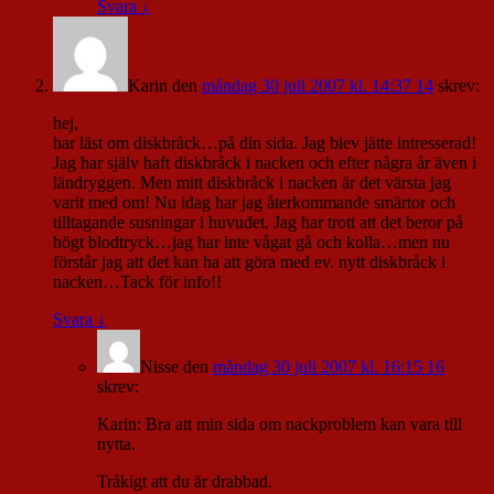
Svara
↓
Karin
den
måndag 30 juli 2007 kl. 14:37 14
skrev:
hej,
har läst om diskbråck…på din sida. Jag blev jätte intresserad!
Jag har själv haft diskbråck i nacken och efter några år även i
ländryggen. Men mitt diskbråck i nacken är det värsta jag
varit med om! Nu idag har jag återkommande smärtor och
tilltagande susningar i huvudet. Jag har trott att det beror på
högt blodtryck…jag har inte vågat gå och kolla…men nu
förstår jag att det kan ha att göra med ev. nytt diskbråck i
nacken…Tack för info!!
Svara
↓
Nisse
den
måndag 30 juli 2007 kl. 16:15 16
skrev:
Karin: Bra att min sida om nackproblem kan vara till
nytta.
Tråkigt att du är drabbad.