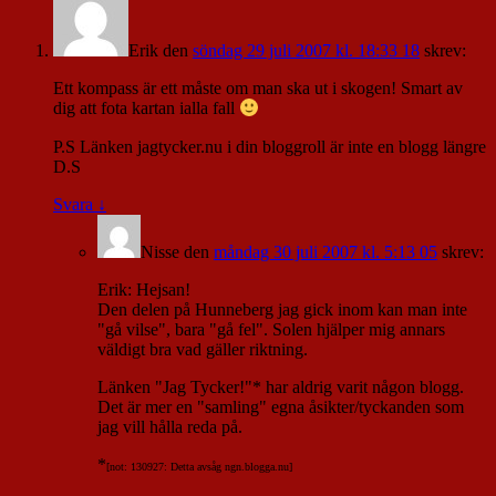
Erik
den
söndag 29 juli 2007 kl. 18:33 18
skrev:
Ett kompass är ett måste om man ska ut i skogen! Smart av
dig att fota kartan ialla fall
P.S Länken jagtycker.nu i din bloggroll är inte en blogg längre
D.S
Svara
↓
Nisse
den
måndag 30 juli 2007 kl. 5:13 05
skrev:
Erik: Hejsan!
Den delen på Hunneberg jag gick inom kan man inte
"gå vilse", bara "gå fel". Solen hjälper mig annars
väldigt bra vad gäller riktning.
Länken "Jag Tycker!"* har aldrig varit någon blogg.
Det är mer en "samling" egna åsikter/tyckanden som
jag vill hålla reda på.
*
[not: 130927: Detta avsåg ngn.blogga.nu]