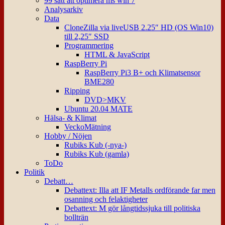
99 sätt att optimera ms win 7
Analysarkiv
Data
CloneZilla via liveUSB 2.25″ HD (OS Win10)
till 2,25″ SSD
Programmering
HTML & JavaScript
RaspBerry Pi
RaspBerry Pi3 B+ och Klimatsensor
BME280
Ripping
DVD>MKV
Ubuntu 20.04 MATE
Hälsa- & Klimat
VeckoMätning
Hobby / Nöjen
Rubiks Kub (-nya-)
Rubiks Kub (gamla)
ToDo
Politik
Debatt…
Debattext: Illa att IF Metalls ordförande far men
osanning och felaktigheter
Debattext: M gör långtidssjuka till politiska
bollträn