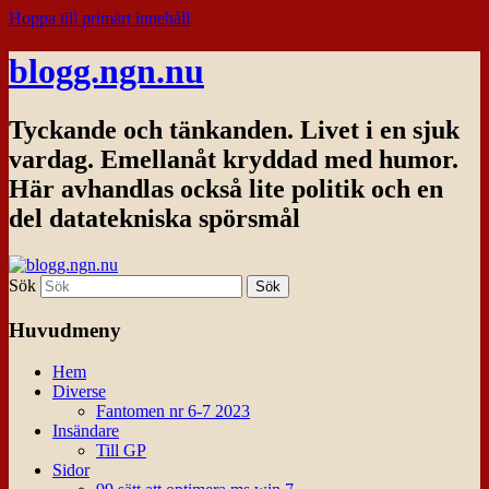
Hoppa till primärt innehåll
blogg.ngn.nu
Tyckande och tänkanden. Livet i en sjuk
vardag. Emellanåt kryddad med humor.
Här avhandlas också lite politik och en
del datatekniska spörsmål
Sök
Huvudmeny
Hem
Diverse
Fantomen nr 6-7 2023
Insändare
Till GP
Sidor