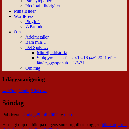
Partisympatier
Ideologitillhörighet
Mina Bilder
WordPress
PlugIn’s
WPadmin
Om…
Ädelmetaller
Bara min…
Det Sjuka…
Min Sjukhistoria
Sjukgymnastik fas 2 v13-16 (4v) 2021 efter
ländryggsoperation 1/3-21
Om mig
Inläggsnavigering
←
Föregående
Nästa
→
Söndag
Publicerat
söndag 29 juli 2007
av
nisse
Har lagt upp en bild på dagens snok:
ngnfoto.blogg.se
bilder.ngn.nu.