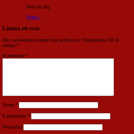
Sköt om dig.
Svara
↓
Lämna ett svar
Din e-postadress kommer inte publiceras.
Obligatoriska fält är
märkta
*
Kommentar
*
Namn
*
E-postadress
*
Webbplats