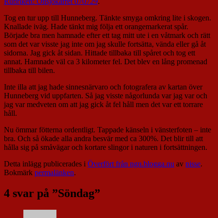
Rubriken: Onsjökärret 070729
.
Tog en tur upp till Hunneberg. Tänkte smyga omkring lite i skogen.
Knallade iväg. Hade tänkt mig följa ett orangemarkerat spår.
Började bra men hamnade efter ett tag mitt ute i en våtmark och rätt
som det var visste jag inte om jag skulle fortsätta, vända eller gå åt
sidorna. Jag gick åt sidan. Hittade tillbaka till spåret och tog ett
annat. Hamnade väl ca 3 kilometer fel. Det blev en lång promenad
tillbaka till bilen.
Inte illa att jag hade sinnesnärvaro och fotografera av kartan över
Hunneberg vid uppfarten. Så jag visste någorlunda var jag var och
jag var medveten om att jag gick åt fel håll men det var ett torrare
håll.
Nu ömmar fötterna ordentligt. Tappade känseln i vänsterfoten – inte
bra. Och så ökade alla andra besvär med ca 300%. Det blir till att
hålla sig på småvägar och kortare slingor i naturen i fortsättningen.
Detta inlägg publicerades i
Överfört från ngn.blogga.nu
av
nisse
.
Bokmärk
permalänken
.
4 svar på ”
Söndag
”