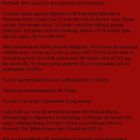
berömde dem också för den utmärkta informationen.
Vi körde vidare genom Dartmoor och hade tänkt kika till ett
Miniature Pony Centre men vi kom lite sent så det fick vara. Sedan
var det dyrt inträde också. Vi vände och körde tillbaka genom
Dartmoor. Det gäller att köra försiktigt, hästar och får kunde dyka
upp på vägen, lite hur som helst.
Mina handtvättade kläder luktade riktigt illa. Klart värre än innan jag
tvättade dem? Att de ska ha det så attans rått? Vi fick pratat med en
receptionsperson så vi fick ordnat med lite värme. Och så fick jag
lite mer kaffe. Vi fixade sedan polletter till en tvättmaskin och en
torktumlare (£4.60).
Nu har jag nytvättade T-skirt, väldoftande(?) och torra.
Tittade på minneskonserten för Diana.
Nu har vi så varmt i lägenheten så jag svettas.
I går kväll var vi in till receptionen med den bärbara datorn.
Mottagningen i lägenheten är obefintlig. Vi bokade då boende för
natten måndag-tisdag. Det blev ett Inn vid nordöstra delen av
Exmoor, The White House Inn i Washford (£47.5).
När jag kom tillbaka till lägenheten så testade jag mottagningen