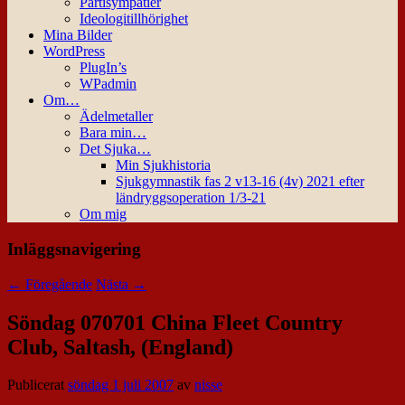
Partisympatier
Ideologitillhörighet
Mina Bilder
WordPress
PlugIn’s
WPadmin
Om…
Ädelmetaller
Bara min…
Det Sjuka…
Min Sjukhistoria
Sjukgymnastik fas 2 v13-16 (4v) 2021 efter
ländryggsoperation 1/3-21
Om mig
Inläggsnavigering
←
Föregående
Nästa
→
Söndag 070701 China Fleet Country
Club, Saltash, (England)
Publicerat
söndag 1 juli 2007
av
nisse