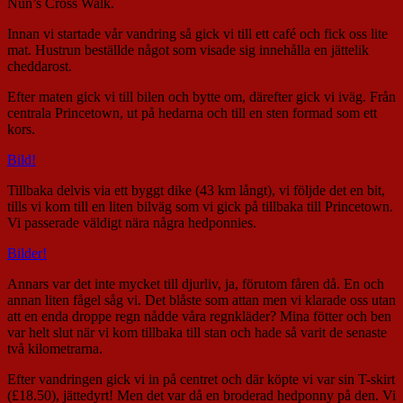
Nun’s Cross Walk.
Innan vi startade vår vandring så gick vi till ett café och fick oss lite
mat. Hustrun beställde något som visade sig innehålla en jättelik
cheddarost.
Efter maten gick vi till bilen och bytte om, därefter gick vi iväg. Från
centrala Princetown, ut på hedarna och till en sten formad som ett
kors.
Bild!
Tillbaka delvis via ett byggt dike (43 km långt), vi följde det en bit,
tills vi kom till en liten bilväg som vi gick på tillbaka till Princetown.
Vi passerade väldigt nära några hedponnies.
Bilder!
Annars var det inte mycket till djurliv, ja, förutom fåren då. En och
annan liten fågel såg vi. Det blåste som attan men vi klarade oss utan
att en enda droppe regn nådde våra regnkläder? Mina fötter och ben
var helt slut när vi kom tillbaka till stan och hade så varit de senaste
två kilometrarna.
Efter vandringen gick vi in på centret och där köpte vi var sin T-skirt
(£18.50), jättedyrt! Men det var då en broderad hedponny på den. Vi