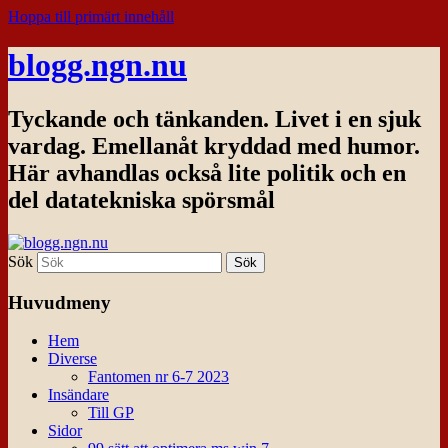
Hoppa till primärt innehåll
blogg.ngn.nu
Tyckande och tänkanden. Livet i en sjuk
vardag. Emellanåt kryddad med humor.
Här avhandlas också lite politik och en
del datatekniska spörsmål
Sök
Huvudmeny
Hem
Diverse
Fantomen nr 6-7 2023
Insändare
Till GP
Sidor