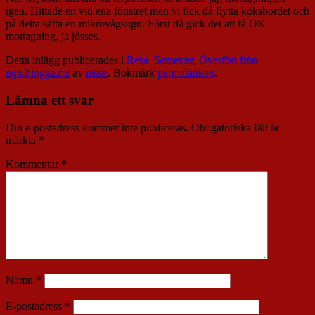
igen. Hittade en vid ena fönstret men vi fick då flytta köksbordet och
på detta sätta en mikrovågsugn. Först då gick det att få OK
mottagning, ja jösses.
Detta inlägg publicerades i
Resa
,
Semester
,
Överfört från
ngn.blogga.nu
av
nisse
. Bokmärk
permalänken
.
Lämna ett svar
Din e-postadress kommer inte publiceras.
Obligatoriska fält är
märkta
*
Kommentar
*
Namn
*
E-postadress
*