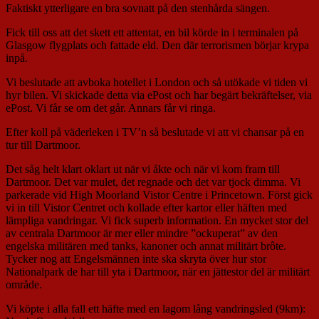
Faktiskt ytterligare en bra sovnatt på den stenhårda sängen.
Fick till oss att det skett ett attentat, en bil körde in i terminalen på
Glasgow flygplats och fattade eld. Den där terrorismen börjar krypa
inpå.
Vi beslutade att avboka hotellet i London och så utökade vi tiden vi
hyr bilen. Vi skickade detta via ePost och har begärt bekräftelser, via
ePost. Vi får se om det går. Annars får vi ringa.
Efter koll på väderleken i TV’n så beslutade vi att vi chansar på en
tur till Dartmoor.
Det såg helt klart oklart ut när vi åkte och när vi kom fram till
Dartmoor. Det var mulet, det regnade och det var tjock dimma. Vi
parkerade vid High Moorland Vistor Centre i Princetown. Först gick
vi in till Vistor Centret och kollade efter kartor eller häften med
lämpliga vandringar. Vi fick superb information. En mycket stor del
av centrala Dartmoor är mer eller mindre ”ockuperat” av den
engelska militären med tanks, kanoner och annat militärt brôte.
Tycker nog att Engelsmännen inte ska skryta över hur stor
Nationalpark de har till yta i Dartmoor, när en jättestor del är militärt
område.
Vi köpte i alla fall ett häfte med en lagom lång vandringsled (9km):