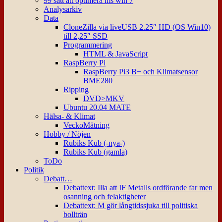
99 sätt att optimera ms win 7
Analysarkiv
Data
CloneZilla via liveUSB 2.25″ HD (OS Win10)
till 2,25″ SSD
Programmering
HTML & JavaScript
RaspBerry Pi
RaspBerry Pi3 B+ och Klimatsensor
BME280
Ripping
DVD>MKV
Ubuntu 20.04 MATE
Hälsa- & Klimat
VeckoMätning
Hobby / Nöjen
Rubiks Kub (-nya-)
Rubiks Kub (gamla)
ToDo
Politik
Debatt…
Debattext: Illa att IF Metalls ordförande far men
osanning och felaktigheter
Debattext: M gör långtidssjuka till politiska
bollträn