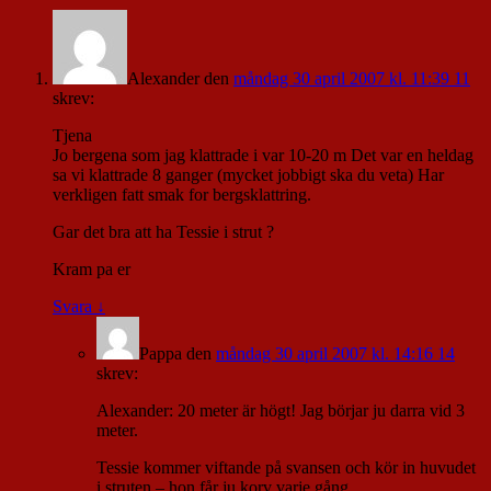
Alexander
den
måndag 30 april 2007 kl. 11:39 11
skrev:
Tjena
Jo bergena som jag klattrade i var 10-20 m Det var en heldag
sa vi klattrade 8 ganger (mycket jobbigt ska du veta) Har
verkligen fatt smak for bergsklattring.
Gar det bra att ha Tessie i strut ?
Kram pa er
Svara
↓
Pappa
den
måndag 30 april 2007 kl. 14:16 14
skrev:
Alexander: 20 meter är högt! Jag börjar ju darra vid 3
meter.
Tessie kommer viftande på svansen och kör in huvudet
i struten – hon får ju korv varje gång.