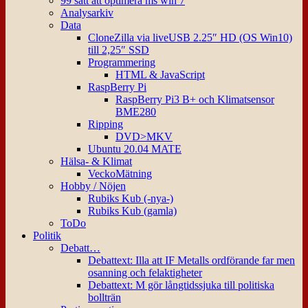
99 sätt att optimera ms win 7
Analysarkiv
Data
CloneZilla via liveUSB 2.25″ HD (OS Win10)
till 2,25″ SSD
Programmering
HTML & JavaScript
RaspBerry Pi
RaspBerry Pi3 B+ och Klimatsensor
BME280
Ripping
DVD>MKV
Ubuntu 20.04 MATE
Hälsa- & Klimat
VeckoMätning
Hobby / Nöjen
Rubiks Kub (-nya-)
Rubiks Kub (gamla)
ToDo
Politik
Debatt…
Debattext: Illa att IF Metalls ordförande far men
osanning och felaktigheter
Debattext: M gör långtidssjuka till politiska
bollträn