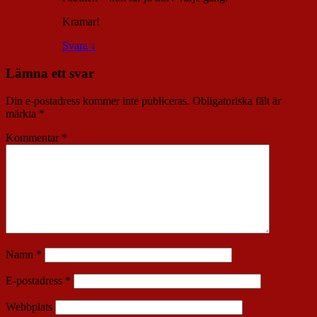
Kramar!
Svara
↓
Lämna ett svar
Din e-postadress kommer inte publiceras.
Obligatoriska fält är
märkta
*
Kommentar
*
Namn
*
E-postadress
*
Webbplats