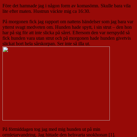
Före det hamnade jag i någon form av komasömn. Skulle bara vila
lite efter maten. Hustrun väckte mig ca 16:30.
På morgonen fick jag rapport om nattens händelser som jag bara var
ytterst svagt medveten om. Hunden hade spytt, i sin strut – den hon
har på sig för att inte slicka på såret. Eftersom den var nerspydd så
fick hunden vara utan strut och på morgonen hade hunden givetvis
slickat bort hela sårskorpan. Ser inte så illa ut.
På förmiddagen tog jag med mig hunden ut på min
ormletarvandring. Jag hittade den helsvarta snokhonan [1].