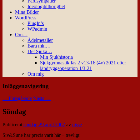
Partisympatier
Ideologitillhörighet
Mina Bilder
WordPress
PlugIn’s
WPadmin
Om…
Ädelmetaller
Bara min…
Det Sjuka…
Min Sjukhistoria
Sjukgymnastik fas 2 v13-16 (4v) 2021 efter
ländryggsoperation 1/3-21
Om mig
Inläggsnavigering
←
Föregående
Nästa
→
Söndag
Publicerat
söndag 29 april 2007
av
nisse
Siv&Sune har precis varit här – trevligt.