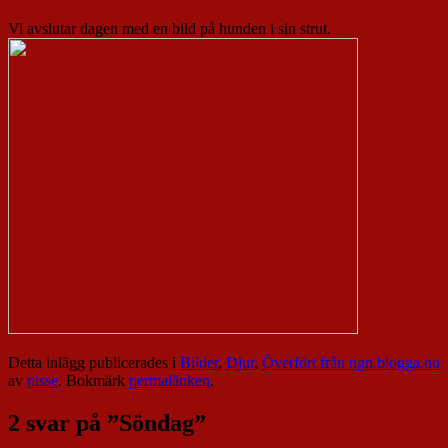
Vi avslutar dagen med en bild på hunden i sin strut.
Detta inlägg publicerades i
Bilder
,
Djur
,
Överfört från ngn.blogga.nu
av
nisse
. Bokmärk
permalänken
.
2 svar på ”
Söndag
”