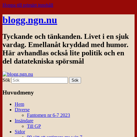
Hoppa till primärt innehåll
blogg.ngn.nu
Tyckande och tänkanden. Livet i en sjuk
vardag. Emellanåt kryddad med humor.
Här avhandlas också lite politik och en
del datatekniska spörsmål
Sök
Huvudmeny
Hem
Diverse
Fantomen nr 6-7 2023
Insändare
Till GP
Sidor