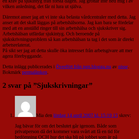
ett krav på sjukintyg från första dagen. Jag grottar inte ned mig i av
vilken anledning, det får ni lura ut själva.
Däremot anser jag att vi inte ska belasta vårdcentraler med detta. Jag
anser att det skall läggas på arbetshälsorna. Jag kan bara se fördelar
med att en anställd ringer till sin arbetshälsa och sjukskriver sig.
Arbetshälsan utfärdar sjukintyg. Och beroende på
sjukskrivningsproblem så kan arbetshälsan ta tag i det som är direkt
arbetsrelaterat.
På sikt ser jag att detta skulle öka intresset från arbetsgivare att mer
agera förebyggande.
Detta inlägg publicerades i
Överfört från ngn.blogga.nu
av
nisse
.
Bokmärk
permalänken
.
2 svar på ”
Sjukskrivningar
”
Mia
den
lördag 14 april 2007 kl. 15:19 15
skrev:
Jag bävar för om det beslutet går igenom. Både som
privatperson då det kommer vara svårt att få en tid för
bedömning OCH hur det ska bli på jobbet som är på