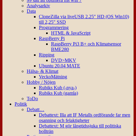
99 sätt att optimera ms win 7
Analysarkiv
Data
CloneZilla via liveUSB 2.25″ HD (OS Win10)
till 2,25″ SSD
Programmering
HTML & JavaScript
RaspBerry Pi
RaspBerry Pi3 B+ och Klimatsensor
BME280
Ripping
DVD>MKV
Ubuntu 20.04 MATE
Hälsa- & Klimat
VeckoMätning
Hobby / Nöjen
Rubiks Kub (-nya-)
Rubiks Kub (gamla)
ToDo
Politik
Debatt…
Debattext: Illa att IF Metalls ordförande far men
osanning och felaktigheter
Debattext: M gör långtidssjuka till politiska
bollträn