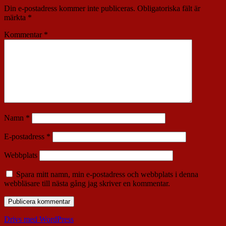
Din e-postadress kommer inte publiceras.
Obligatoriska fält är
märkta
*
Kommentar
*
Namn
*
E-postadress
*
Webbplats
Spara mitt namn, min e-postadress och webbplats i denna
webbläsare till nästa gång jag skriver en kommentar.
Drivs med WordPress