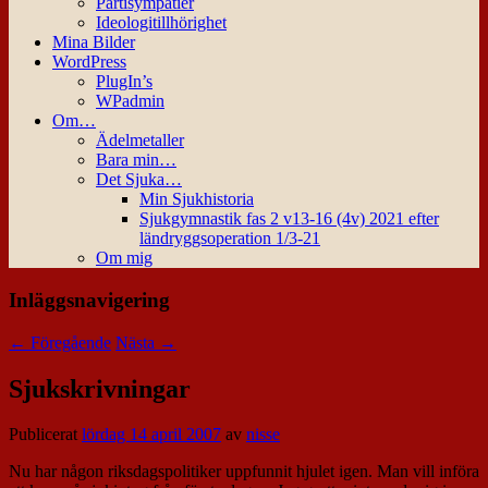
Partisympatier
Ideologitillhörighet
Mina Bilder
WordPress
PlugIn’s
WPadmin
Om…
Ädelmetaller
Bara min…
Det Sjuka…
Min Sjukhistoria
Sjukgymnastik fas 2 v13-16 (4v) 2021 efter
ländryggsoperation 1/3-21
Om mig
Inläggsnavigering
←
Föregående
Nästa
→
Sjukskrivningar
Publicerat
lördag 14 april 2007
av
nisse
Nu har någon riksdagspolitiker uppfunnit hjulet igen. Man vill införa