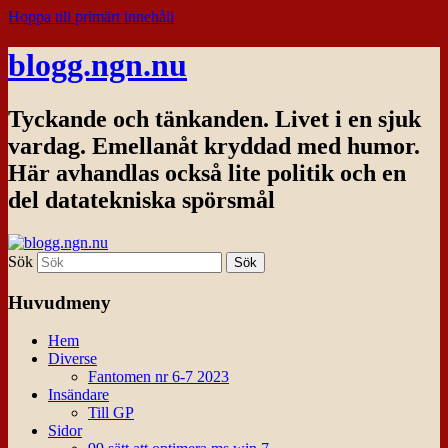
Hoppa till primärt innehåll
blogg.ngn.nu
Tyckande och tänkanden. Livet i en sjuk
vardag. Emellanåt kryddad med humor.
Här avhandlas också lite politik och en
del datatekniska spörsmål
Sök
Huvudmeny
Hem
Diverse
Fantomen nr 6-7 2023
Insändare
Till GP
Sidor