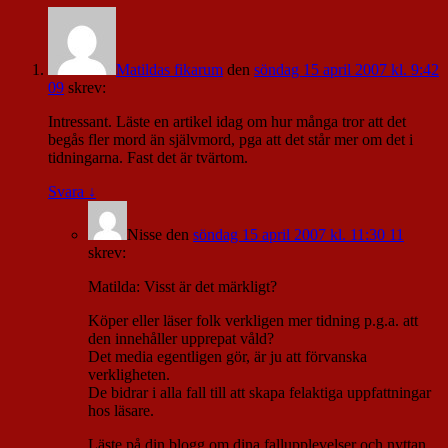
Matildas fikarum
den
söndag 15 april 2007 kl. 9:42
09
skrev:
Intressant. Läste en artikel idag om hur många tror att det
begås fler mord än självmord, pga att det står mer om det i
tidningarna. Fast det är tvärtom.
Svara
↓
Nisse
den
söndag 15 april 2007 kl. 11:30 11
skrev:
Matilda: Visst är det märkligt?
Köper eller läser folk verkligen mer tidning p.g.a. att
den innehåller upprepat våld?
Det media egentligen gör, är ju att förvanska
verkligheten.
De bidrar i alla fall till att skapa felaktiga uppfattningar
hos läsare.
Läste på din blogg om dina fallupplevelser och nyttan