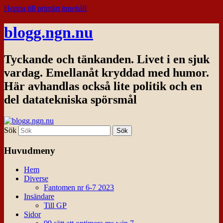
Hoppa till primärt innehåll
blogg.ngn.nu
Tyckande och tänkanden. Livet i en sjuk
vardag. Emellanåt kryddad med humor.
Här avhandlas också lite politik och en
del datatekniska spörsmål
Sök
Huvudmeny
Hem
Diverse
Fantomen nr 6-7 2023
Insändare
Till GP
Sidor