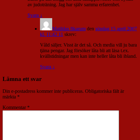
av judoträning. Jag har själv samma erfarenhet.
Svara
↓
Matildas fikarum
den
söndag 15 april 2007
kl. 11:42 11
skrev:
Våld säljer. Visst är det så. Och media vill ju bara
tjäna pengar. Jag försöker låta bli att läsa t.ex.
kvällstidningar men kan inte heller låta bli ibland.
Svara
↓
Lämna ett svar
Din e-postadress kommer inte publiceras.
Obligatoriska fält är
märkta
*
Kommentar
*