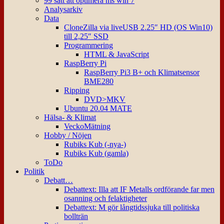
99 sätt att optimera ms win 7
Analysarkiv
Data
CloneZilla via liveUSB 2.25″ HD (OS Win10)
till 2,25″ SSD
Programmering
HTML & JavaScript
RaspBerry Pi
RaspBerry Pi3 B+ och Klimatsensor
BME280
Ripping
DVD>MKV
Ubuntu 20.04 MATE
Hälsa- & Klimat
VeckoMätning
Hobby / Nöjen
Rubiks Kub (-nya-)
Rubiks Kub (gamla)
ToDo
Politik
Debatt…
Debattext: Illa att IF Metalls ordförande far men
osanning och felaktigheter
Debattext: M gör långtidssjuka till politiska
bollträn