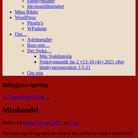
Partisympatier
Ideologitillhörighet
Mina Bilder
WordPress
PlugIn’s
WPadmin
Om…
Ädelmetaller
Bara min…
Det Sjuka…
Min Sjukhistoria
Sjukgymnastik fas 2 v13-16 (4v) 2021 efter
ländryggsoperation 1/3-21
Om mig
Inläggsnavigering
←
Föregående
Nästa
→
Misshandel
Publicerat
lördag 14 april 2007
av
nisse
Har roat mig ett tag med att studera hur våldet bevakas i massmedia