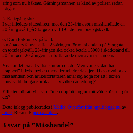
åring som nu häktats. Gärningsmannen är känd av polisen sedan
tidigare.
5. Rättegång sker:
I går inleddes rättegången mot den 23-åring som misshandlade en
20-åring svårt på Storgatan vid 19-tiden en torsdagskväll.
6. Dom förkunnas, påföljd:
3 månaders fängelse fick 23-åringen för misshandeln på Storgatan
en torsdagskväll. 23-åringen ska också betala 15000 i skadestånd till
20-åringen. 20-åringen har fortfarande men av misshandeln.
Visst är det bra att vi hålls informerade. Men varje sådan här
”rapport” inleds med en mer eller mindre detaljerad beskrivning av
misshandeln och artikelförfattaren aktar sig noga för att i texten
hänvisa till tidigare artiklar – av vilken anledning?
Effekten blir att vi läsare får en uppfattning om att våldet ökar – gör
det?
Detta inlägg publicerades i
Media
,
Överfört från ngn.blogga.nu
av
nisse
. Bokmärk
permalänken
.
3 svar på ”
Misshandel
”