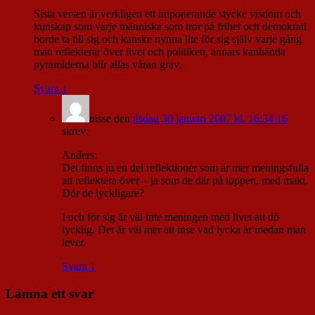
Sista versen är verkligen ett imponerande stycke visdom och
kunskap som varje människa som tror på frihet och demokrati
borde ta till sig och kanske nynna lite för sig själv varje gång
man reflekterar över livet och politiken, annars kanhända
pyramiderna blir allas våran grav.
Svara
↓
nisse
den
tisdag 30 januari 2007 kl. 16:34 16
skrev:
Anders:
Det finns ju en del reflektioner som är mer meningsfulla
att reflektera över – ja som de där på toppen, med makt.
Dör de lyckligare?
I och för sig är väl inte meningen med livet att dö
lycklig. Det är väl mer att inse vad lycka är medan man
lever.
Svara
↓
Lämna ett svar