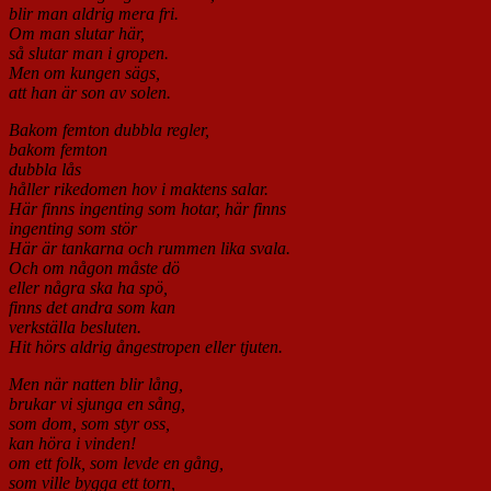
blir man aldrig mera fri.
Om man slutar här,
så slutar man i gropen.
Men om kungen sägs,
att han är son av solen.
Bakom femton dubbla regler,
bakom femton
dubbla lås
håller rikedomen hov i maktens salar.
Här finns ingenting som hotar, här finns
ingenting som stör
Här är tankarna och rummen lika svala.
Och om någon måste dö
eller några ska ha spö,
finns det andra som kan
verkställa besluten.
Hit hörs aldrig ångestropen eller tjuten.
Men när natten blir lång,
brukar vi sjunga en sång,
som dom, som styr oss,
kan höra i vinden!
om ett folk, som levde en gång,
som ville bygga ett torn,