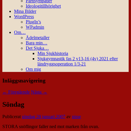
Partisympatier
Ideologitillhörighet
Mina Bilder
WordPress
PlugIn’s
WPadmin
Om…
Ädelmetaller
Bara min…
Det Sjuka…
Min Sjukhistoria
Sjukgymnastik fas 2 v13-16 (4v) 2021 efter
ländryggsoperation 1/3-21
Om mig
Inläggsnavigering
←
Föregående
Nästa
→
Söndag
Publicerat
söndag 28 januari 2007
av
nisse
STORA snöflingor faller ned mot marken från ovan.