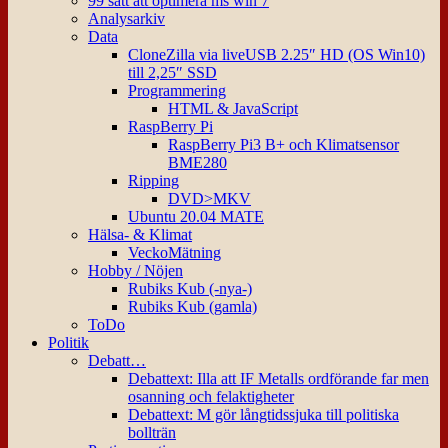
99 sätt att optimera ms win 7
Analysarkiv
Data
CloneZilla via liveUSB 2.25″ HD (OS Win10)
till 2,25″ SSD
Programmering
HTML & JavaScript
RaspBerry Pi
RaspBerry Pi3 B+ och Klimatsensor
BME280
Ripping
DVD>MKV
Ubuntu 20.04 MATE
Hälsa- & Klimat
VeckoMätning
Hobby / Nöjen
Rubiks Kub (-nya-)
Rubiks Kub (gamla)
ToDo
Politik
Debatt…
Debattext: Illa att IF Metalls ordförande far men
osanning och felaktigheter
Debattext: M gör långtidssjuka till politiska
bollträn