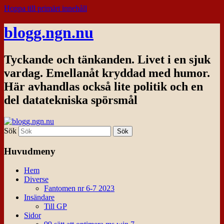
Hoppa till primärt innehåll
blogg.ngn.nu
Tyckande och tänkanden. Livet i en sjuk
vardag. Emellanåt kryddad med humor.
Här avhandlas också lite politik och en
del datatekniska spörsmål
Sök
Huvudmeny
Hem
Diverse
Fantomen nr 6-7 2023
Insändare
Till GP
Sidor