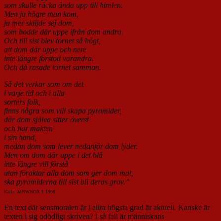
som skulle räcka ända upp till himlen.
Men ju högre man kom,
ju mer skiljde sej dom,
som bodde där uppe ifrån dom andra.
Och till sist blev tornet så högt,
att dom där uppe och nere
inte längre förstod varandra.
Och då rasade tornet samman.
Så det verkar som om det
i varje tid och i alla
sorters folk,
finns några som vill skapa pyramider,
där dom själva sitter överst
och har makten
i sin hand,
medan dom som lever nedanför dom lyder.
Men om dom där uppe i det blå
inte längre vill förstå
utan föraktar alla dom som ger dom mat,
ska pyramiderna till sist bli deras grav.”
Källa: MNWBOX 1 1996
En text där sensmoralen är i allra högsta grad är aktuell. Kanske är
texten i sig odödligt skriven? I så fall är människans