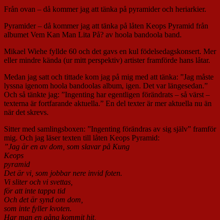
Från ovan – då kommer jag att tänka på pyramider och heriarkier.
Pyramider – då kommer jag att tänka på låten Keops Pyramid från
albumet Vem Kan Man Lita På? av hoola bandoola band.
Mikael Wiehe fyllde 60 och det gavs en kul födelsedagskonsert. Mer
eller mindre kända (ur mitt perspektiv) artister framförde hans låtar.
Medan jag satt och tittade kom jag på mig med att tänka: ”Jag måste
lyssna igenom hoola bandoolas album, igen. Det var längesedan.”
Och så tänkte jag: ”Ingenting har egentligen förändrats – så värst –
texterna är fortfarande aktuella.” En del texter är mer aktuella nu än
när det skrevs.
Sitter med samlingsboxen: ”Ingenting förändras av sig själv” framför
mig. Och jag läser texten till låten Keops Pyramid:
”Jag är en av dom, som slavar på Kung
Keops
pyramid
Det är vi, som jobbar nere invid foten.
Vi sliter och vi svettas,
för att inte tappa tid
Och det är synd om dom,
som inte fyller kvoten.
Har man en gång kommit hit,