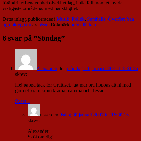
förändringsbenägenhet olyckligt låg, i alla fall inom ett av de
viktigaste områdena: medmänsklighet.
Detta inlägg publicerades i
Musik
,
Politik
,
Samhälle
,
Överfört från
ngn.blogga.nu
av
nisse
. Bokmärk
permalänken
.
6 svar på ”
Söndag
”
Alexander
den
måndag 29 januari 2007 kl. 6:31 06
skrev:
Hej pappa tack for Grattiset. jag mar bra hoppas att ni med
gor det kram kram krama mamma och Tessie
Svara
↓
nisse
den
tisdag 30 januari 2007 kl. 16:30 16
skrev:
Alexander:
Sköt om dig!