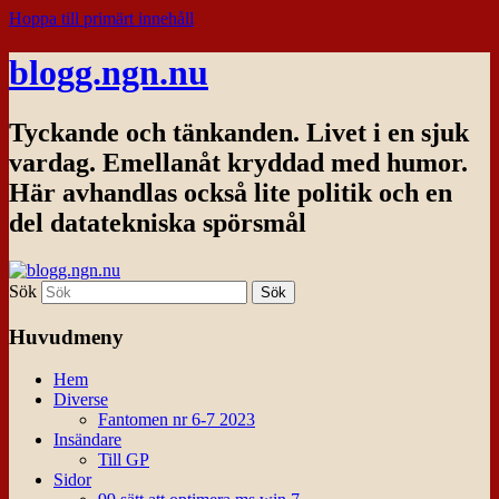
Hoppa till primärt innehåll
blogg.ngn.nu
Tyckande och tänkanden. Livet i en sjuk
vardag. Emellanåt kryddad med humor.
Här avhandlas också lite politik och en
del datatekniska spörsmål
Sök
Huvudmeny
Hem
Diverse
Fantomen nr 6-7 2023
Insändare
Till GP
Sidor