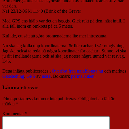
Brinkebergskulle sluss i sydöstra ändan av kanalen Karls Grav, där
var den.
Nr1 23/12-06 kl 11:40 (Brink of the Grave)
Med GPS:ens hjälp var det en baggis. Gick rakt på den, näst intill. I
alla fall inom en omkrets på ca 5 meter.
Kul idé, ett sätt att göra promenaderna lite mer intressanta.
Nu ska jag kolla upp koordinaterna för fler cachar, i vår omgivning.
Jag ska också ta reda på några koordinater för cachar i Sunne, vi ska
ju dit i mellandagarna och så ska jag notera några utmed vår resväg,
E45.
Detta inlägg publicerades i
Överfört från ngn.blogga.nu
och märktes
Geocaching
,
GPS
av
nisse
. Bokmärk
permalänken
.
Lämna ett svar
Din e-postadress kommer inte publiceras.
Obligatoriska fält är
märkta
*
Kommentar
*