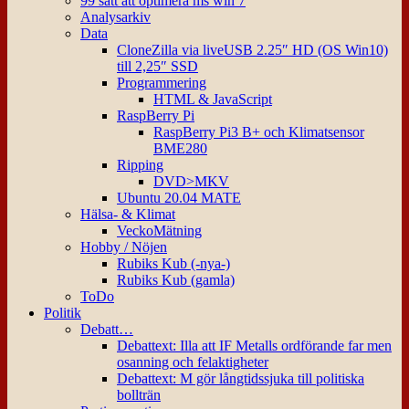
99 sätt att optimera ms win 7
Analysarkiv
Data
CloneZilla via liveUSB 2.25″ HD (OS Win10)
till 2,25″ SSD
Programmering
HTML & JavaScript
RaspBerry Pi
RaspBerry Pi3 B+ och Klimatsensor
BME280
Ripping
DVD>MKV
Ubuntu 20.04 MATE
Hälsa- & Klimat
VeckoMätning
Hobby / Nöjen
Rubiks Kub (-nya-)
Rubiks Kub (gamla)
ToDo
Politik
Debatt…
Debattext: Illa att IF Metalls ordförande far men
osanning och felaktigheter
Debattext: M gör långtidssjuka till politiska
bollträn