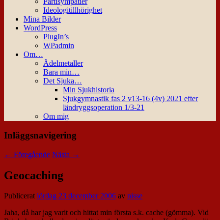
Partisympatier
Ideologitillhörighet
Mina Bilder
WordPress
PlugIn’s
WPadmin
Om…
Ädelmetaller
Bara min…
Det Sjuka…
Min Sjukhistoria
Sjukgymnastik fas 2 v13-16 (4v) 2021 efter
ländryggsoperation 1/3-21
Om mig
Inläggsnavigering
←
Föregående
Nästa
→
Geocaching
Publicerat
lördag 23 december 2006
av
nisse
Jaha, då har jag varit och hittat min första s.k. cache (gömma). Vid