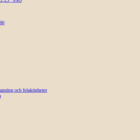
l 2,25″ SSD
80
sanning och felaktigheter
n