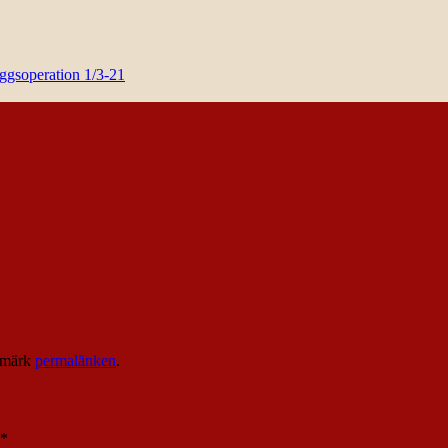
yggsoperation 1/3-21
kmärk
permalänken
.
*