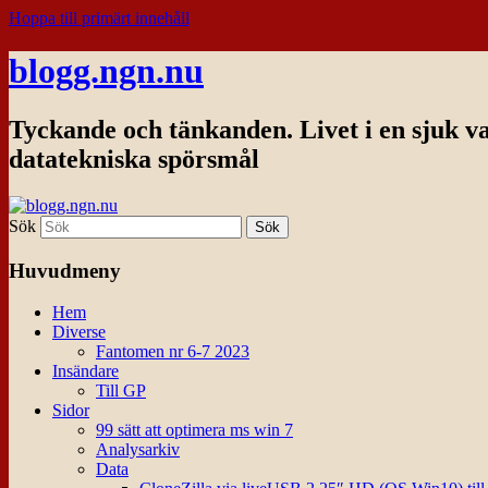
Hoppa till primärt innehåll
blogg.ngn.nu
Tyckande och tänkanden. Livet i en sjuk v
datatekniska spörsmål
Sök
Huvudmeny
Hem
Diverse
Fantomen nr 6-7 2023
Insändare
Till GP
Sidor
99 sätt att optimera ms win 7
Analysarkiv
Data