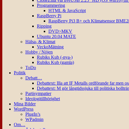
CloneZilla via liveUSB 2.25″ HD (OS Win10) til
Programmering
HTML & JavaScript
RaspBerry Pi
RaspBerry Pi3 B+ och Klimatsensor BME2
Ripping
DVD>MKV
Ubuntu 20.04 MATE
Hälsa- & Klimat
VeckoMätning
Hobby / Nöjen
Rubiks Kub (-nya-)
Rubiks Kub (gamla)
ToDo
Politik
Debatt…
Debattext: Illa att IF Metalls ordförande far men o
Debattext: M gör långtidssjuka till politiska bollträ
Partisympatier
Ideologitillhörighet
Mina Bilder
WordPress
PlugIn’s
WPadmin
Om…