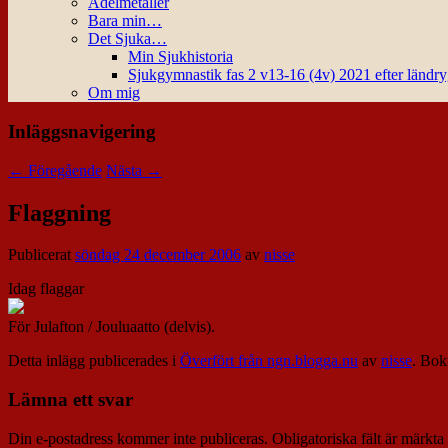
Ädelmetaller
Bara min…
Det Sjuka…
Min Sjukhistoria
Sjukgymnastik fas 2 v13-16 (4v) 2021 efter ländr
Om mig
Inläggsnavigering
←
Föregående
Nästa
→
Flaggning
Publicerat
söndag 24 december 2006
av
nisse
Idag flaggar
För Julafton / Jouluaatto (delvis).
Detta inlägg publicerades i
Överfört från ngn.blogga.nu
av
nisse
. Bo
Lämna ett svar
Din e-postadress kommer inte publiceras.
Obligatoriska fält är märkta