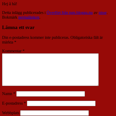
Hej å hå!
Detta inlägg publicerades i
Överfört från ngn.blogga.nu
av
nisse
.
Bokmärk
permalänken
.
Lämna ett svar
Din e-postadress kommer inte publiceras.
Obligatoriska fält är
märkta
*
Kommentar
*
Namn
*
E-postadress
*
Webbplats