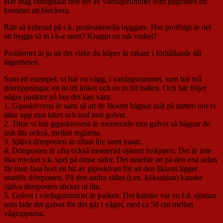
Har idag färdigställt den del av vardagsrummet som julgranen nu
kommer att blockera.
Rätt så irriterad på s.k. professionella byggare. Hur proffsigt är det
att bygga så in i h-e snett? Knappt en rak vinkel?
Problemet är ju att det virke du köper är rakare i förhållande till
lägenheten.
Som ett exempel; vi har en vägg, i vardagsrummet, som har två
dörröppningar, en in till köket och en in till hallen. Och här följer
några punkter på hur det kan vara:
1. Gipsskivorna är satta så att de liksom bågnar inåt på mitten om vi
tittar upp mot taket och ned mot golvet.
2. Tittar vi hur gipsskivorna är monterade mot golvet så bågnar de
inåt där också, mellan reglarna.
3. Själva dörrposten är oftast lite snett insatt.
4. Dörrposten är ofta också monterad ojämnt inskjuten. Det är inte
lika mycket s.k. spel på ömse sidor. Det innebär att på den ena sidan
får man fasa bort en bit av gipsskivan för att den liksom ligger
utanför dörrposten. På den andra sidan (t.ex. kökssidan) kanske
själva dörrposten sticker ut lite.
5. Golvet i vardagsrummet är parkett. Det kanske var en f.d. sjöman
som lade det golvet för det går i vågor, med ca 50 cm mellan
vågtopparna.