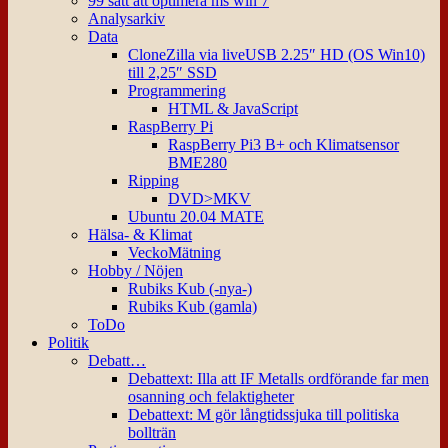
99 sätt att optimera ms win 7
Analysarkiv
Data
CloneZilla via liveUSB 2.25″ HD (OS Win10)
till 2,25″ SSD
Programmering
HTML & JavaScript
RaspBerry Pi
RaspBerry Pi3 B+ och Klimatsensor
BME280
Ripping
DVD>MKV
Ubuntu 20.04 MATE
Hälsa- & Klimat
VeckoMätning
Hobby / Nöjen
Rubiks Kub (-nya-)
Rubiks Kub (gamla)
ToDo
Politik
Debatt…
Debattext: Illa att IF Metalls ordförande far men
osanning och felaktigheter
Debattext: M gör långtidssjuka till politiska
bollträn