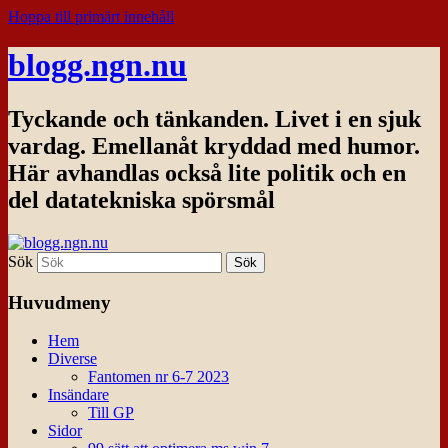
Hoppa till primärt innehåll
blogg.ngn.nu
Tyckande och tänkanden. Livet i en sjuk
vardag. Emellanåt kryddad med humor.
Här avhandlas också lite politik och en
del datatekniska spörsmål
Sök
Huvudmeny
Hem
Diverse
Fantomen nr 6-7 2023
Insändare
Till GP
Sidor