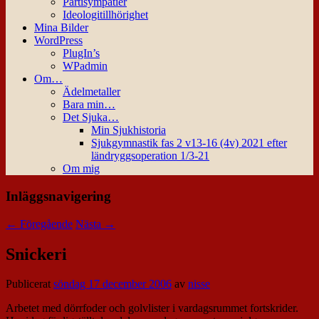
Partisympatier
Ideologitillhörighet
Mina Bilder
WordPress
PlugIn’s
WPadmin
Om…
Ädelmetaller
Bara min…
Det Sjuka…
Min Sjukhistoria
Sjukgymnastik fas 2 v13-16 (4v) 2021 efter
ländryggsoperation 1/3-21
Om mig
Inläggsnavigering
←
Föregående
Nästa
→
Snickeri
Publicerat
söndag 17 december 2006
av
nisse
Arbetet med dörrfoder och golvlister i vardagsrummet fortskrider.