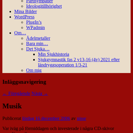
Partisympatier
Ideologitillhörighet
Mina Bilder
WordPress
PlugIn’s
WPadmin
Om…
Ädelmetaller
Bara min…
Det Sjuka…
Min Sjukhistoria
Sjukgymnastik fas 2 v13-16 (4v) 2021 efter
ländryggsoperation 1/3-21
Om mig
Inläggsnavigering
←
Föregående
Nästa
→
Musik
Publicerat
lördag 16 december 2006
av
nisse
Var iväg på förmiddagen och investerade i några CD-skivor