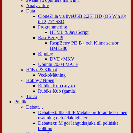
99 sätt att optimera ms win 7
Analysarkiv
Data
CloneZilla via liveUSB 2.25″ HD (OS Win10)
till 2,25″ SSD
Programmering
HTML & JavaScript
RaspBerry Pi
RaspBerry Pi3 B+ och Klimatsensor
BME280
Ripping
DVD>MKV
Ubuntu 20.04 MATE
Hälsa- & Klimat
VeckoMätning
Hobby / Nöjen
Rubiks Kub (-nya-)
Rubiks Kub (gamla)
ToDo
Politik
Debatt…
Debattext: Illa att IF Metalls ordförande far men
osanning och felaktigheter
Debattext: M gör långtidssjuka till politiska
bollträn