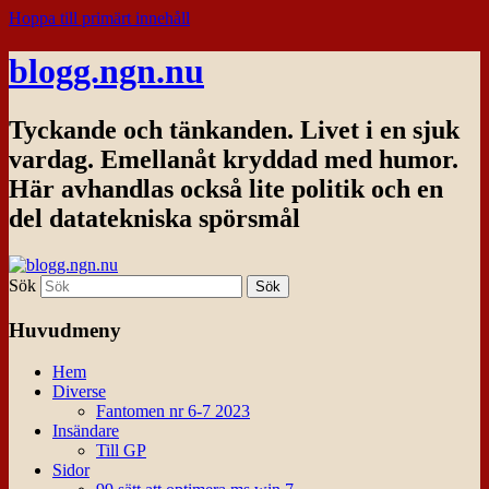
Hoppa till primärt innehåll
blogg.ngn.nu
Tyckande och tänkanden. Livet i en sjuk
vardag. Emellanåt kryddad med humor.
Här avhandlas också lite politik och en
del datatekniska spörsmål
Sök
Huvudmeny
Hem
Diverse
Fantomen nr 6-7 2023
Insändare
Till GP
Sidor