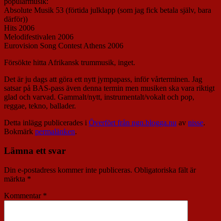
populärmusik:
Absolute Musik 53 (förtida julklapp (som jag fick betala själv, bara
därför))
Hits 2006
Melodifestivalen 2006
Eurovision Song Contest Athens 2006
Försökte hitta Afrikansk trummusik, inget.
Det är ju dags att göra ett nytt jympapass, inför vårterminen. Jag
satsar på BAS-pass även denna termin men musiken ska vara riktigt
glad och varvad. Gammalt/nytt, instrumentalt/vokalt och pop,
reggae, tekno, ballader.
Detta inlägg publicerades i
Överfört från ngn.blogga.nu
av
nisse
.
Bokmärk
permalänken
.
Lämna ett svar
Din e-postadress kommer inte publiceras.
Obligatoriska fält är
märkta
*
Kommentar
*