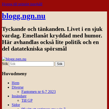
Hoppa till primärt innehåll
blogg.ngn.nu
Tyckande och tänkanden. Livet i en sjuk
vardag. Emellanåt kryddad med humor.
Här avhandlas också lite politik och en
del datatekniska spörsmål
Sök
Huvudmeny
Hem
Diverse
Fantomen nr 6-7 2023
Insändare
Till GP
Sidor