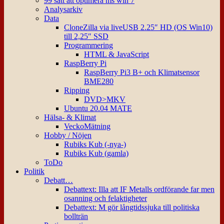
99 sätt att optimera ms win 7
Analysarkiv
Data
CloneZilla via liveUSB 2.25″ HD (OS Win10)
till 2,25″ SSD
Programmering
HTML & JavaScript
RaspBerry Pi
RaspBerry Pi3 B+ och Klimatsensor
BME280
Ripping
DVD>MKV
Ubuntu 20.04 MATE
Hälsa- & Klimat
VeckoMätning
Hobby / Nöjen
Rubiks Kub (-nya-)
Rubiks Kub (gamla)
ToDo
Politik
Debatt…
Debattext: Illa att IF Metalls ordförande far men
osanning och felaktigheter
Debattext: M gör långtidssjuka till politiska
bollträn