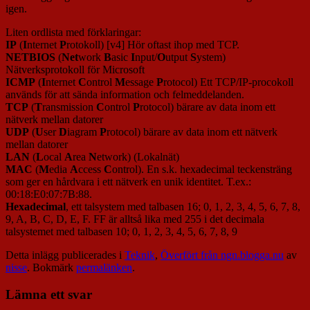
igen.
Liten ordlista med förklaringar:
IP
(
I
nternet
P
rotokoll) [v4] Hör oftast ihop med TCP.
NETBIOS
(
Net
work
B
asic
I
nput/
O
utput
S
ystem)
Nätverksprotokoll för Microsoft
ICMP
(
I
nternet
C
ontrol
M
essage
P
rotocol) Ett TCP/IP-procokoll
används för att sända information och felmeddelanden.
TCP
(
T
ransmission
C
ontrol
P
rotocol) bärare av data inom ett
nätverk mellan datorer
UDP
(
U
ser
D
iagram
P
rotocol) bärare av data inom ett nätverk
mellan datorer
LAN
(
L
ocal
A
rea
N
etwork) (Lokalnät)
MAC
(
M
edia
A
ccess
C
ontrol). En s.k. hexadecimal teckensträng
som ger en hårdvara i ett nätverk en unik identitet. T.ex.:
00:18:E0:07:7B:88.
Hexadecimal
, ett talsystem med talbasen 16; 0, 1, 2, 3, 4, 5, 6, 7, 8,
9, A, B, C, D, E, F. FF är alltså lika med 255 i det decimala
talsystemet med talbasen 10; 0, 1, 2, 3, 4, 5, 6, 7, 8, 9
Detta inlägg publicerades i
Teknik
,
Överfört från ngn.blogga.nu
av
nisse
. Bokmärk
permalänken
.
Lämna ett svar