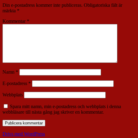
Din e-postadress kommer inte publiceras.
Obligatoriska fält är
märkta
*
Kommentar
*
Namn
*
E-postadress
*
Webbplats
Spara mitt namn, min e-postadress och webbplats i denna
webbläsare till nästa gång jag skriver en kommentar.
Drivs med WordPress