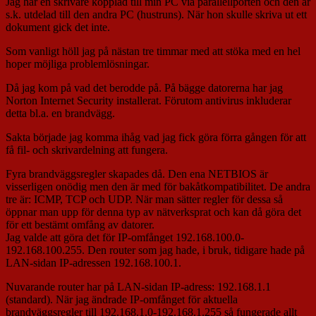
Jag har en skrivare kopplad till min PC via parallellporten och den är
s.k. utdelad till den andra PC (hustruns). När hon skulle skriva ut ett
dokument gick det inte.
Som vanligt höll jag på nästan tre timmar med att stöka med en hel
hoper möjliga problemlösningar.
Då jag kom på vad det berodde på. På bägge datorerna har jag
Norton Internet Security installerat. Förutom antivirus inkluderar
detta bl.a. en brandvägg.
Sakta började jag komma ihåg vad jag fick göra förra gången för att
få fil- och skrivardelning att fungera.
Fyra brandväggsregler skapades då. Den ena NETBIOS är
visserligen onödig men den är med för bakåtkompatibilitet. De andra
tre är: ICMP, TCP och UDP. När man sätter regler för dessa så
öppnar man upp för denna typ av nätverksprat och kan då göra det
för ett bestämt omfång av datorer.
Jag valde att göra det för IP-omfånget 192.168.100.0-
192.168.100.255. Den router som jag hade, i bruk, tidigare hade på
LAN-sidan IP-adressen 192.168.100.1.
Nuvarande router har på LAN-sidan IP-adress: 192.168.1.1
(standard). När jag ändrade IP-omfånget för aktuella
brandväggsregler till 192.168.1.0-192.168.1.255 så fungerade allt