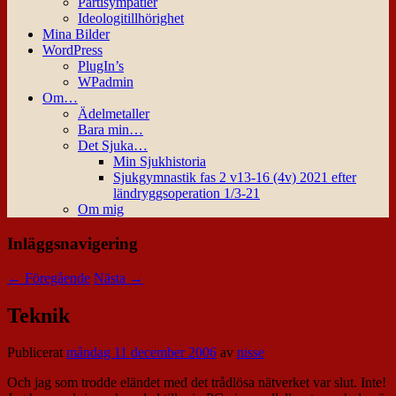
Partisympatier
Ideologitillhörighet
Mina Bilder
WordPress
PlugIn’s
WPadmin
Om…
Ädelmetaller
Bara min…
Det Sjuka…
Min Sjukhistoria
Sjukgymnastik fas 2 v13-16 (4v) 2021 efter
ländryggsoperation 1/3-21
Om mig
Inläggsnavigering
←
Föregående
Nästa
→
Teknik
Publicerat
måndag 11 december 2006
av
nisse
Och jag som trodde eländet med det trådlösa nätverket var slut. Inte!