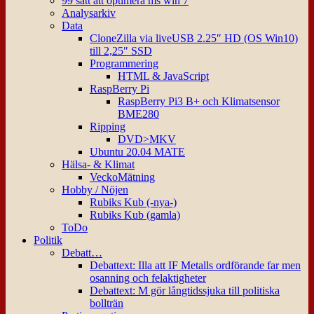
99 sätt att optimera ms win 7
Analysarkiv
Data
CloneZilla via liveUSB 2.25″ HD (OS Win10)
till 2,25″ SSD
Programmering
HTML & JavaScript
RaspBerry Pi
RaspBerry Pi3 B+ och Klimatsensor
BME280
Ripping
DVD>MKV
Ubuntu 20.04 MATE
Hälsa- & Klimat
VeckoMätning
Hobby / Nöjen
Rubiks Kub (-nya-)
Rubiks Kub (gamla)
ToDo
Politik
Debatt…
Debattext: Illa att IF Metalls ordförande far men
osanning och felaktigheter
Debattext: M gör långtidssjuka till politiska
bollträn