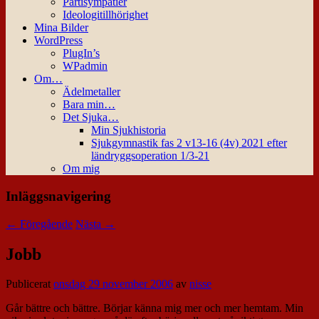
Partisympatier
Ideologitillhörighet
Mina Bilder
WordPress
PlugIn’s
WPadmin
Om…
Ädelmetaller
Bara min…
Det Sjuka…
Min Sjukhistoria
Sjukgymnastik fas 2 v13-16 (4v) 2021 efter
ländryggsoperation 1/3-21
Om mig
Inläggsnavigering
←
Föregående
Nästa
→
Jobb
Publicerat
onsdag 29 november 2006
av
nisse
Går bättre och bättre. Börjar känna mig mer och mer hemtam. Min