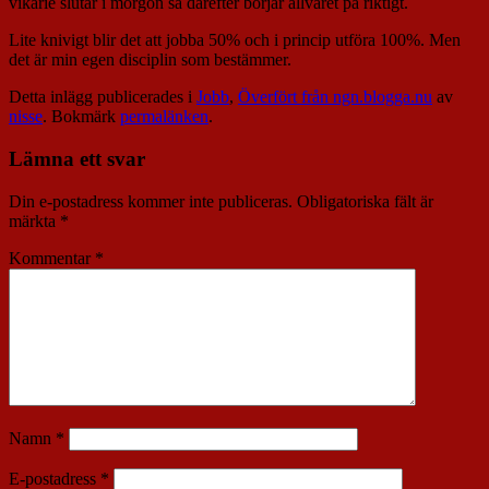
vikarie slutar i morgon så därefter börjar allvaret på riktigt.
Lite knivigt blir det att jobba 50% och i princip utföra 100%. Men
det är min egen disciplin som bestämmer.
Detta inlägg publicerades i
Jobb
,
Överfört från ngn.blogga.nu
av
nisse
. Bokmärk
permalänken
.
Lämna ett svar
Din e-postadress kommer inte publiceras.
Obligatoriska fält är
märkta
*
Kommentar
*
Namn
*
E-postadress
*