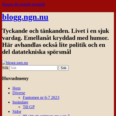
Hoppa till primärt innehåll
blogg.ngn.nu
Tyckande och tänkanden. Livet i en sjuk
vardag. Emellanåt kryddad med humor.
Här avhandlas också lite politik och en
del datatekniska spörsmål
Sök
Huvudmeny
Hem
Diverse
Fantomen nr 6-7 2023
Insändare
Till GP
Sidor