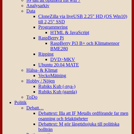
99 sätt att optimera ms win 7
Analysarkiv
Data
CloneZilla via liveUSB 2.25″ HD (OS Win10)
till 2,25″ SSD
Programmering
HTML & JavaScript
RaspBerry Pi
RaspBerry Pi3 B+ och Klimatsensor
BME280
Ripping
DVD>MKV
Ubuntu 20.04 MATE
Hälsa- & Klimat
VeckoMätning
Hobby / Nöjen
Rubiks Kub (-nya-)
Rubiks Kub (gamla)
ToDo
Politik
Debatt…
Debattext: Illa att IF Metalls ordförande far men
osanning och felaktigheter
Debattext: M gör långtidssjuka till politiska
bollträn