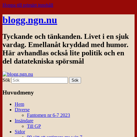
Hoppa till primärt innehåll
blogg.ngn.nu
Tyckande och tänkanden. Livet i en sjuk
vardag. Emellanåt kryddad med humor.
Här avhandlas också lite politik och en
del datatekniska spörsmål
Sök
Huvudmeny
Hem
Diverse
Fantomen nr 6-7 2023
Insändare
Till GP
Sidor