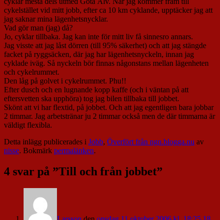
cyklar mesta dels utmed Göta Älv. När jag kommer fram till
cykelstället vid mitt jobb, efter ca 10 km cyklande, upptäcker jag att
jag saknar mina lägenhetsnycklar.
Vad gör man (jag) då?
Jo, cyklar tillbaka. Jag kan inte för mitt liv få sinnesro annars.
Jag visste att jag låst dörren (till 95% säkerhet) och att jag stängde
facket på ryggsäcken, där jag har lägenhetsnyckeln, innan jag
cyklade iväg. Så nyckeln bör finnas någonstans mellan lägenheten
och cykelrummet.
Den låg på golvet i cykelrummet. Phu!!
Efter dusch och en lugnande kopp kaffe (och i väntan på att
eftersvetten ska upphöra) tog jag bilen tillbaka till jobbet.
Skönt att vi har flextid, på jobbet. Och att jag egentligen bara jobbar
2 timmar. Jag arbetstränar ju 2 timmar också men de där timmarna är
väldigt flexibla.
Detta inlägg publicerades i
Jobb
,
Överfört från ngn.blogga.nu
av
nisse
. Bokmärk
permalänken
.
4 svar på ”
Till och från jobbet
”
Larsson
den
onsdag 11 oktober 2006 kl. 18:25 18