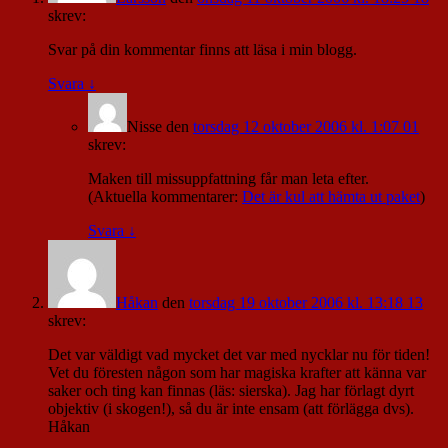
skrev:
Svar på din kommentar finns att läsa i min blogg.
Svara
↓
Nisse
den
torsdag 12 oktober 2006 kl. 1:07 01
skrev:
Maken till missuppfattning får man leta efter.
(Aktuella kommentarer:
Det är kul att hämta ut paket
)
Svara
↓
Håkan
den
torsdag 19 oktober 2006 kl. 13:18 13
skrev:
Det var väldigt vad mycket det var med nycklar nu för tiden!
Vet du föresten någon som har magiska krafter att känna var
saker och ting kan finnas (läs: sierska). Jag har förlagt dyrt
objektiv (i skogen!), så du är inte ensam (att förlägga dvs).
Håkan