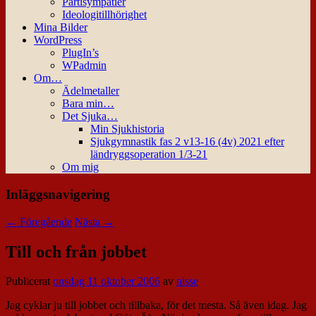
Partisympatier
Ideologitillhörighet
Mina Bilder
WordPress
PlugIn’s
WPadmin
Om…
Ädelmetaller
Bara min…
Det Sjuka…
Min Sjukhistoria
Sjukgymnastik fas 2 v13-16 (4v) 2021 efter
ländryggsoperation 1/3-21
Om mig
Inläggsnavigering
←
Föregående
Nästa
→
Till och från jobbet
Publicerat
onsdag 11 oktober 2006
av
nisse
Jag cyklar ju till jobbet och tillbaka, för det mesta. Så även idag. Jag