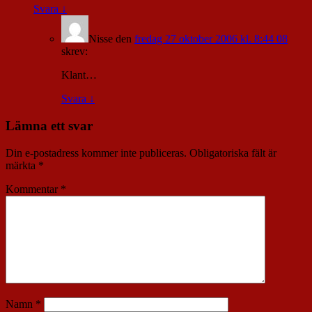
Svara
↓
Nisse
den
fredag 27 oktober 2006 kl. 8:44 08
skrev:
Klant…
Svara
↓
Lämna ett svar
Din e-postadress kommer inte publiceras.
Obligatoriska fält är
märkta
*
Kommentar
*
Namn
*