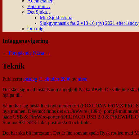
Ädelmetaller
Bara min…
Det Sjuka…
Min Sjukhistoria
Sjukgymnastik fas 2 v13-16 (4v) 2021 efter ländr
Om mig
Inläggsnavigering
←
Föregående
Nästa
→
Teknik
Publicerat
onsdag 11 oktober 2006
av
nisse
Det sket sig med inställsamma mejl till PackardBell. De ville inte skic
hjälpa till.
Så nu har jag beställt ett nytt moderkort (FOXCONN 661MX PRO SO
nya minnen. Däremot finns det en FireWire (1394)–port på mitt nuvaran
både USB & FireWire-portar (DELTACO USB 2.0 & FIREWIRE COMB
Summa 931 SEK inkl. postförskott och frakt.
Det här ska bli intressant. Det är lite som att spela Rysk roulett med