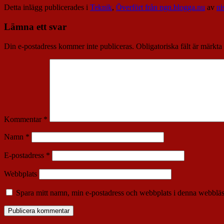
Detta inlägg publicerades i
Teknik
,
Överfört från ngn.blogga.nu
av
ni
Lämna ett svar
Din e-postadress kommer inte publiceras.
Obligatoriska fält är märkta
Kommentar
*
Namn
*
E-postadress
*
Webbplats
Spara mitt namn, min e-postadress och webbplats i denna webbläsa