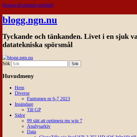
Hoppa till primärt innehåll
blogg.ngn.nu
Tyckande och tänkanden. Livet i en sjuk v
datatekniska spörsmål
Sök
Huvudmeny
Hem
Diverse
Fantomen nr 6-7 2023
Insändare
Till GP
Sidor
99 sätt att optimera ms win 7
Analysarkiv
Data