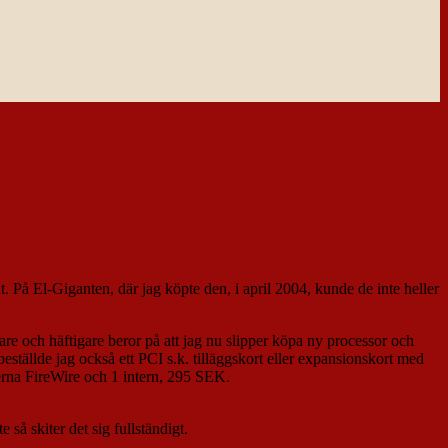
t. På El-Giganten, där jag köpte den, i april 2004, kunde de inte heller
h häftigare beror på att jag nu slipper köpa ny processor och
tällde jag också ett PCI s.k. tilläggskort eller expansionskort med
 FireWire och 1 intern, 295 SEK.
så skiter det sig fullständigt.