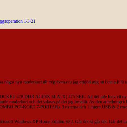
yggsoperation 1/3-21
ka något nytt moderkort till mig även om jag erbjöd mig att betala fullt u
CKET 478 DDR AGP8X M-ATX) 475 SEK. Att det inte blev ett nyare oc
de moderkort och det saknas på det jag beställt. Av den anledningen bes
O PCI-KORT 7-PORTAR), 3 externa och 1 intern USB & 2 externa
 Microsoft Windows XP Home Edition SP2. Går det så går det. Går det inte 