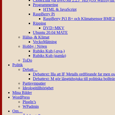
CloneZilla via liveUSB 2.25″ HD (OS Win10) til
Programmering
HTML & JavaScript
RaspBerry Pi
RaspBerry Pi3 B+ och Klimatsensor BME2
Ripping
DVD>MKV
Ubuntu 20.04 MATE
Hälsa- & Klimat
VeckoMätning
Hobby / Nöjen
Rubiks Kub (-nya-)
Rubiks Kub (gamla)
ToDo
Politik
Debatt…
Debattext: Illa att IF Metalls ordförande far men o
Debattext: M gör långtidssjuka till politiska bollträ
Partisympatier
Ideologitillhörighet
Mina Bilder
WordPress
PlugIn’s
WPadmin
Om…