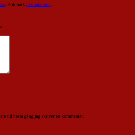
sse
. Bokmärk
permalänken
.
*
re till nästa gång jag skriver en kommentar.