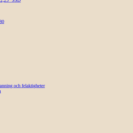
l 2,25″ SSD
80
sanning och felaktigheter
n