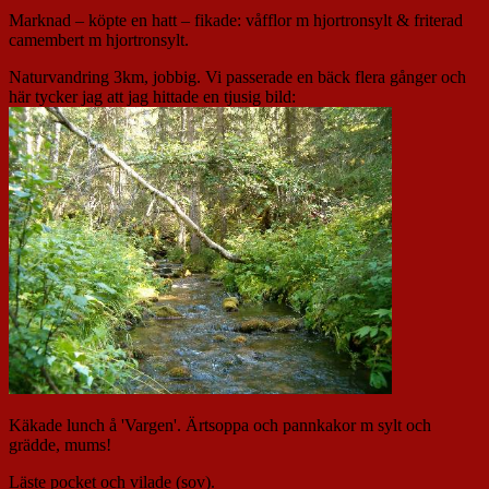
Marknad – köpte en hatt – fikade: våfflor m hjortronsylt & friterad
camembert m hjortronsylt.
Naturvandring 3km, jobbig. Vi passerade en bäck flera gånger och
här tycker jag att jag hittade en tjusig bild:
Käkade lunch å 'Vargen'. Ärtsoppa och pannkakor m sylt och
grädde, mums!
Läste pocket och vilade (sov).