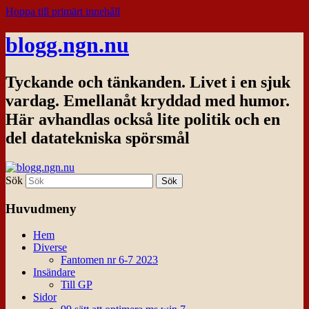
Hoppa till primärt innehåll
blogg.ngn.nu
Tyckande och tänkanden. Livet i en sjuk
vardag. Emellanåt kryddad med humor.
Här avhandlas också lite politik och en
del datatekniska spörsmål
Sök
Huvudmeny
Hem
Diverse
Fantomen nr 6-7 2023
Insändare
Till GP
Sidor