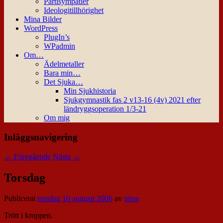
Partisympatier
Ideologitillhörighet
Mina Bilder
WordPress
PlugIn’s
WPadmin
Om…
Ädelmetaller
Bara min…
Det Sjuka…
Min Sjukhistoria
Sjukgymnastik fas 2 v13-16 (4v) 2021 efter
ländryggsoperation 1/3-21
Om mig
Inläggsnavigering
←
Föregående
Nästa
→
Torsdag
Publicerat
torsdag 10 augusti 2006
av
nisse
Trött i kroppen.