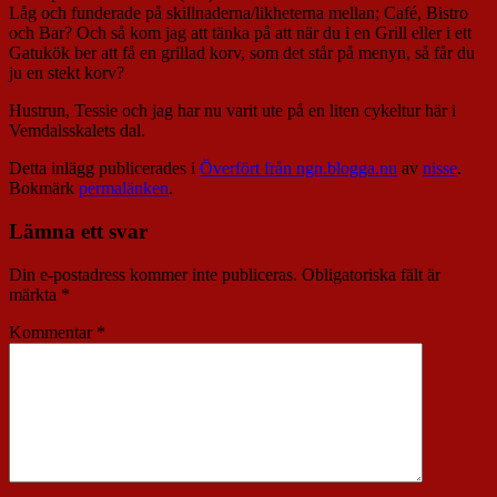
Låg och funderade på skillnaderna/likheterna mellan; Café, Bistro
och Bar? Och så kom jag att tänka på att när du i en Grill eller i ett
Gatukök ber att få en grillad korv, som det står på menyn, så får du
ju en stekt korv?
Hustrun, Tessie och jag har nu varit ute på en liten cykeltur här i
Vemdalsskalets dal.
Detta inlägg publicerades i
Överfört från ngn.blogga.nu
av
nisse
.
Bokmärk
permalänken
.
Lämna ett svar
Din e-postadress kommer inte publiceras.
Obligatoriska fält är
märkta
*
Kommentar
*