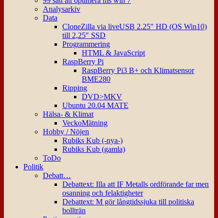
99 sätt att optimera ms win 7
Analysarkiv
Data
CloneZilla via liveUSB 2.25″ HD (OS Win10)
till 2,25″ SSD
Programmering
HTML & JavaScript
RaspBerry Pi
RaspBerry Pi3 B+ och Klimatsensor
BME280
Ripping
DVD>MKV
Ubuntu 20.04 MATE
Hälsa- & Klimat
VeckoMätning
Hobby / Nöjen
Rubiks Kub (-nya-)
Rubiks Kub (gamla)
ToDo
Politik
Debatt…
Debattext: Illa att IF Metalls ordförande far men
osanning och felaktigheter
Debattext: M gör långtidssjuka till politiska
bollträn