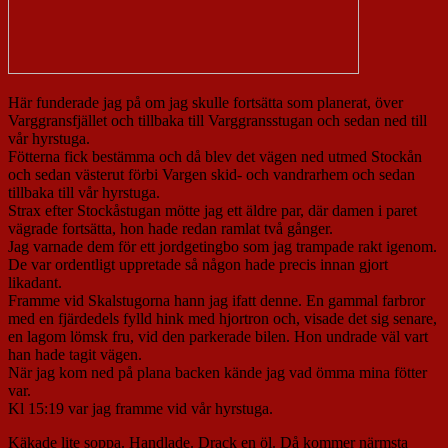
Här funderade jag på om jag skulle fortsätta som planerat, över
Varggransfjället och tillbaka till Varggransstugan och sedan ned till
vår hyrstuga.
Fötterna fick bestämma och då blev det vägen ned utmed Stockån
och sedan västerut förbi Vargen skid- och vandrarhem och sedan
tillbaka till vår hyrstuga.
Strax efter Stockåstugan mötte jag ett äldre par, där damen i paret
vägrade fortsätta, hon hade redan ramlat två gånger.
Jag varnade dem för ett jordgetingbo som jag trampade rakt igenom.
De var ordentligt uppretade så någon hade precis innan gjort
likadant.
Framme vid Skalstugorna hann jag ifatt denne. En gammal farbror
med en fjärdedels fylld hink med hjortron och, visade det sig senare,
en lagom lömsk fru, vid den parkerade bilen. Hon undrade väl vart
han hade tagit vägen.
När jag kom ned på plana backen kände jag vad ömma mina fötter
var.
Kl 15:19 var jag framme vid vår hyrstuga.
Käkade lite soppa. Handlade. Drack en öl. Då kommer närmsta