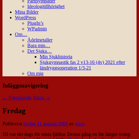
Partisympatier
Ideologitillhörighet
Mina Bilder
WordPress
PlugIn’s
WPadmin
Om…
Ädelmetaller
Bara min…
Det Sjuka…
Min Sjukhistoria
Sjukgymnastik fas 2 v13-16 (4v) 2021 efter
ländryggsoperation 1/3-21
Om mig
Inläggsnavigering
←
Föregående
Nästa
→
Fredag
Publicerat
fredag 11 augusti 2006
av
nisse
Då var det dags för nästa fjälltur. Denna gång en lite längre sväng