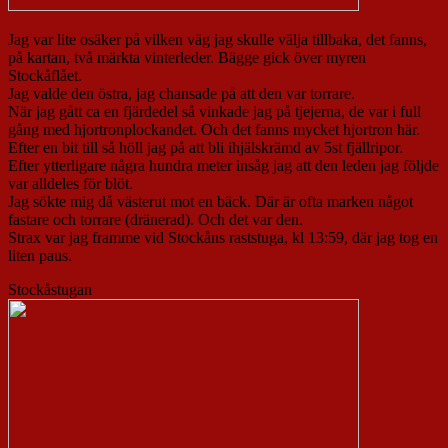
Jag var lite osäker på vilken väg jag skulle välja tillbaka, det fanns,
på kartan, två märkta vinterleder. Bägge gick över myren
Stockåflået.
Jag valde den östra, jag chansade på att den var torrare.
När jag gått ca en fjärdedel så vinkade jag på tjejerna, de var i full
gång med hjortronplockandet. Och det fanns mycket hjortron här.
Efter en bit till så höll jag på att bli ihjälskrämd av 5st fjällripor.
Efter ytterligare några hundra meter insåg jag att den leden jag följde
var alldeles för blöt.
Jag sökte mig då västerut mot en bäck. Där är ofta marken något
fastare och torrare (dränerad). Och det var den.
Strax var jag framme vid Stockåns raststuga, kl 13:59, där jag tog en
liten paus.
Stockåstugan