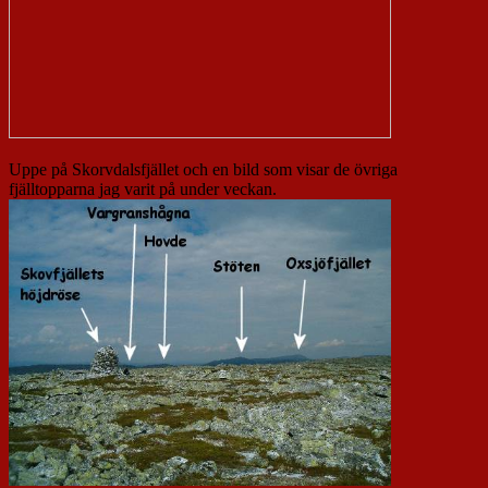
Uppe på Skorvdalsfjället och en bild som visar de övriga
fjälltopparna jag varit på under veckan.