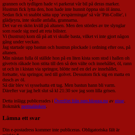
grannen och tydligen hade vi parkerat vår bil på deras marker.
Hustrun fick lytta den, hon hade inte hunnit öppna sin öl ännu.
Sedan fick vi snabbt sätta upp 'avspärrningar' så vår 'Pitt-Collie', i
glädjeyra, inte skulle anfalla, grannarna.
Det var en skön kväll på altanen. Men den stördes av tre slynglar
som roade sig med att reta bilister.
Vi (hustrun) kom då på att vi skulle basta, vilket vi inte gjort någon
gång under veckan.
Jag startade upp bastun och hustrun plockade i ordning efter oss, på
altanen.
Min nästan fulla öl ställde hon på en liten kista som stod i hallen oh
givetvis råkade hon stöta till den så den välte och innehållet, öl, rann
ut och in i kistan via springor, blötte ned en del av innehållet,
fortsatte, via springor, ned till golvet. Dessutom fick sig en matta en
dusch av öl.
Så där blev vi sysselsatta ett tag. Men bastun hann bli varm.
Därefter var jag helt slut så kl 21:30 sov jag som lilla grisen.
Detta inlägg publicerades i
Överfört från ngn.blogga.nu
av
nisse
.
Bokmärk
permalänken
.
Lämna ett svar
Din e-postadress kommer inte publiceras.
Obligatoriska fält är