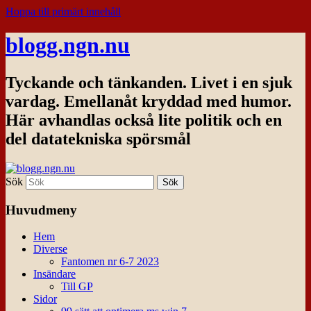
Hoppa till primärt innehåll
blogg.ngn.nu
Tyckande och tänkanden. Livet i en sjuk
vardag. Emellanåt kryddad med humor.
Här avhandlas också lite politik och en
del datatekniska spörsmål
Sök
Huvudmeny
Hem
Diverse
Fantomen nr 6-7 2023
Insändare
Till GP
Sidor