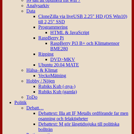
99 sätt att optimera ms win 7
Analysarkiv
Data
CloneZilla via liveUSB 2.25″ HD (OS Win10)
till 2,25″ SSD
Programmering
HTML & JavaScript
RaspBerry Pi
RaspBerry Pi3 B+ och Klimatsensor
BME280
Ripping
DVD>MKV
Ubuntu 20.04 MATE
Hälsa- & Klimat
VeckoMätning
Hobby / Nöjen
Rubiks Kub (-nya-)
Rubiks Kub (gamla)
ToDo
Politik
Debatt…
Debattext: Illa att IF Metalls ordförande far men
osanning och felaktigheter
Debattext: M gör långtidssjuka till politiska
bollträn