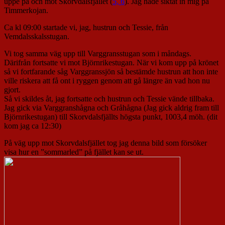
uppe på och mot Skorvdalsfjället (
5, 6
). Jag hade siktat in mig på
Timmerkojan.
Ca kl 09:00 startade vi, jag, hustrun och Tessie, från
Vemdalsskalsstugan.
Vi tog samma väg upp till Varggransstugan som i måndags.
Därifrån fortsatte vi mot Björnrikestugan. När vi kom upp på krönet
så vi fortfarande såg Varggranssjön så bestämde hustrun att hon inte
ville riskera att få ont i ryggen genom att gå längre än vad hon nu
gjort.
Så vi skildes åt, jag fortsatte och hustrun och Tessie vände tillbaka.
Jag gick via Varggranshågna och Gråhågna (Jag gick aldrig fram till
Björnrikestugan) till Skorvdalsfjällts högsta punkt, 1003,4 möh. (dit
kom jag ca 12:30)
På väg upp mot Skorvdalsfjället tog jag denna bild som försöker
visa hur en ”sommarled” på fjället kan se ut.