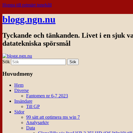
Hoppa till primärt innehåll
blogg.ngn.nu
Tyckande och tänkanden. Livet i en sjuk v
datatekniska spörsmål
Sök
Huvudmeny
Hem
Diverse
Fantomen nr 6-7 2023
Insändare
Till GP
Sidor
99 sätt att optimera ms win 7
Analysarkiv
Data