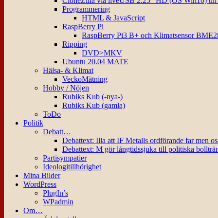
CloneZilla via liveUSB 2.25″ HD (OS Win10) til
Programmering
HTML & JavaScript
RaspBerry Pi
RaspBerry Pi3 B+ och Klimatsensor BME2
Ripping
DVD>MKV
Ubuntu 20.04 MATE
Hälsa- & Klimat
VeckoMätning
Hobby / Nöjen
Rubiks Kub (-nya-)
Rubiks Kub (gamla)
ToDo
Politik
Debatt…
Debattext: Illa att IF Metalls ordförande far men o
Debattext: M gör långtidssjuka till politiska bollträ
Partisympatier
Ideologitillhörighet
Mina Bilder
WordPress
PlugIn’s
WPadmin
Om…