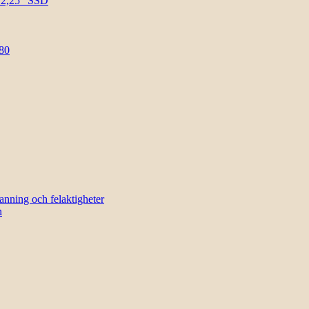
l 2,25″ SSD
80
sanning och felaktigheter
n