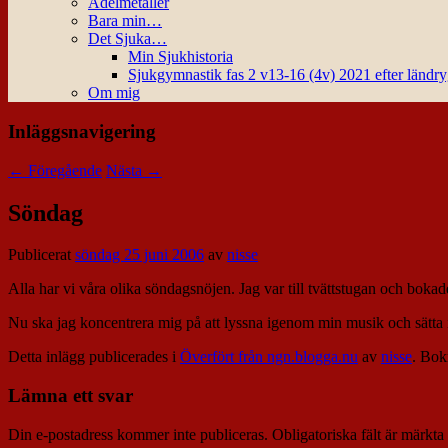
Ädelmetaller
Bara min…
Det Sjuka…
Min Sjukhistoria
Sjukgymnastik fas 2 v13-16 (4v) 2021 efter ländr
Om mig
Inläggsnavigering
←
Föregående
Nästa
→
Söndag
Publicerat
söndag 25 juni 2006
av
nisse
Alla har vi våra olika söndagsnöjen. Jag var till tvättstugan och bokad
Nu ska jag koncentrera mig på att lyssna igenom min musik och sätta
Detta inlägg publicerades i
Överfört från ngn.blogga.nu
av
nisse
. Bo
Lämna ett svar
Din e-postadress kommer inte publiceras.
Obligatoriska fält är märkta