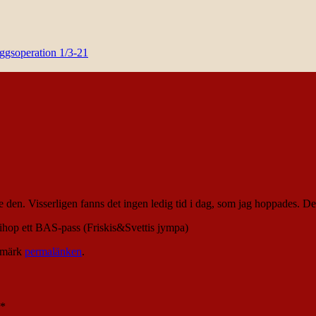
yggsoperation 1/3-21
e den. Visserligen fanns det ingen ledig tid i dag, som jag hoppades. De
 ihop ett BAS-pass (Friskis&Svettis jympa)
kmärk
permalänken
.
*