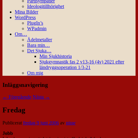
Partisympatier
Ideologitillhörighet
Mina Bilder
WordPress
PlugIn’s
WPadmin
Om…
Ädelmetaller
Bara min…
Det Sjuka…
Min Sjukhistoria
Sjukgymnastik fas 2 v13-16 (4v) 2021 efter
ländryggsoperation 1/3-21
Om mig
Inläggsnavigering
←
Föregående
Nästa
→
Fredag
Publicerat
fredag 9 juni 2006
av
nisse
Jobb