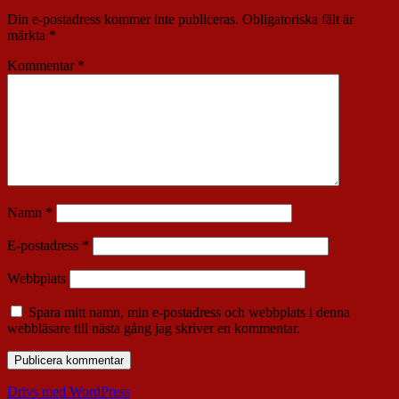
Din e-postadress kommer inte publiceras.
Obligatoriska fält är
märkta
*
Kommentar
*
Namn
*
E-postadress
*
Webbplats
Spara mitt namn, min e-postadress och webbplats i denna
webbläsare till nästa gång jag skriver en kommentar.
Drivs med WordPress