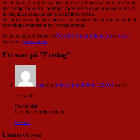
De, katterna, har blivit smalare. Jag tror det beror på att de nu får ett
mer nyttigt foder. Ett "onyttigt" foder måste de äta mycket av för att
få i sig alla näringsämnen och då blir de tjocka.
Det är troligtvis likadant med oss, människor. Det är inte ovanligt att
överviktiga människor har bristsjukdomar.
Detta inlägg publicerades i
Överfört från ngn.blogga.nu
av
nisse
.
Bokmärk
permalänken
.
Ett svar på ”
Fredag
”
Carl
den
fredag 9 juni 2006 kl. 3:29 03
skrev:
Lycka till!
Ha det bäst!
Carl alias Sverigesurfaren
Svara
↓
Lämna ett svar