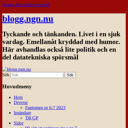
Hoppa till primärt innehåll
blogg.ngn.nu
Tyckande och tänkanden. Livet i en sjuk
vardag. Emellanåt kryddad med humor.
Här avhandlas också lite politik och en
del datatekniska spörsmål
Sök
Huvudmeny
Hem
Diverse
Fantomen nr 6-7 2023
Insändare
Till GP
Sidor