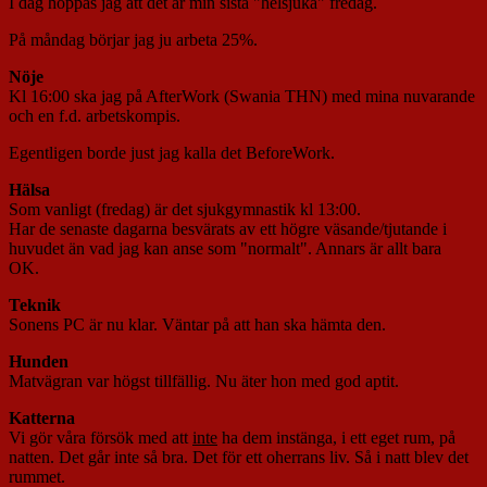
I dag hoppas jag att det är min sista "helsjuka" fredag.
På måndag börjar jag ju arbeta 25%.
Nöje
Kl 16:00 ska jag på AfterWork (Swania THN) med mina nuvarande
och en f.d. arbetskompis.
Egentligen borde just jag kalla det BeforeWork.
Hälsa
Som vanligt (fredag) är det sjukgymnastik kl 13:00.
Har de senaste dagarna besvärats av ett högre väsande/tjutande i
huvudet än vad jag kan anse som "normalt". Annars är allt bara
OK.
Teknik
Sonens PC är nu klar. Väntar på att han ska hämta den.
Hunden
Matvägran var högst tillfällig. Nu äter hon med god aptit.
Katterna
Vi gör våra försök med att
inte
ha dem instänga, i ett eget rum, på
natten. Det går inte så bra. Det för ett oherrans liv. Så i natt blev det
rummet.