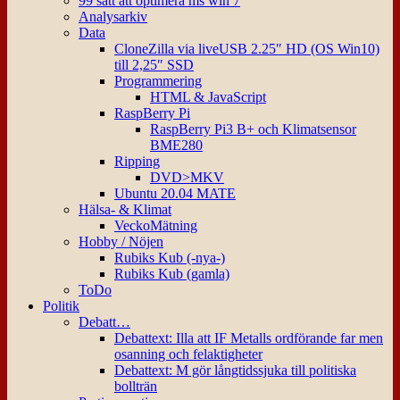
99 sätt att optimera ms win 7
Analysarkiv
Data
CloneZilla via liveUSB 2.25″ HD (OS Win10)
till 2,25″ SSD
Programmering
HTML & JavaScript
RaspBerry Pi
RaspBerry Pi3 B+ och Klimatsensor
BME280
Ripping
DVD>MKV
Ubuntu 20.04 MATE
Hälsa- & Klimat
VeckoMätning
Hobby / Nöjen
Rubiks Kub (-nya-)
Rubiks Kub (gamla)
ToDo
Politik
Debatt…
Debattext: Illa att IF Metalls ordförande far men
osanning och felaktigheter
Debattext: M gör långtidssjuka till politiska
bollträn