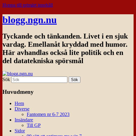
Hoppa till primärt innehåll
blogg.ngn.nu
Tyckande och tänkanden. Livet i en sjuk
vardag. Emellanåt kryddad med humor.
Här avhandlas också lite politik och en
del datatekniska spörsmål
Sök
Huvudmeny
Hem
Diverse
Fantomen nr 6-7 2023
Insändare
Till GP
Sidor