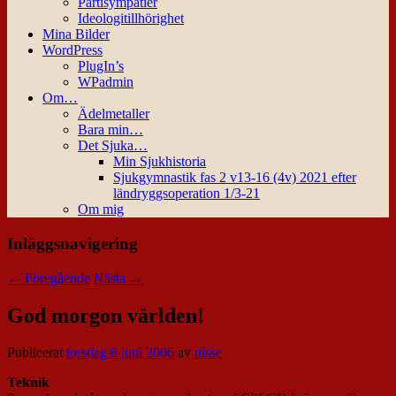
Partisympatier
Ideologitillhörighet
Mina Bilder
WordPress
PlugIn’s
WPadmin
Om…
Ädelmetaller
Bara min…
Det Sjuka…
Min Sjukhistoria
Sjukgymnastik fas 2 v13-16 (4v) 2021 efter
ländryggsoperation 1/3-21
Om mig
Inläggsnavigering
←
Föregående
Nästa
→
God morgon världen!
Publicerat
torsdag 8 juni 2006
av
nisse
Teknik