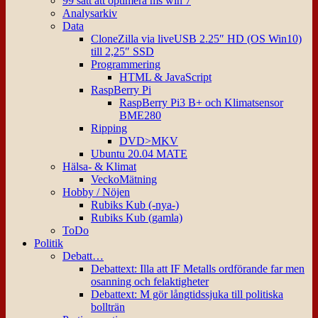
99 sätt att optimera ms win 7
Analysarkiv
Data
CloneZilla via liveUSB 2.25″ HD (OS Win10)
till 2,25″ SSD
Programmering
HTML & JavaScript
RaspBerry Pi
RaspBerry Pi3 B+ och Klimatsensor
BME280
Ripping
DVD>MKV
Ubuntu 20.04 MATE
Hälsa- & Klimat
VeckoMätning
Hobby / Nöjen
Rubiks Kub (-nya-)
Rubiks Kub (gamla)
ToDo
Politik
Debatt…
Debattext: Illa att IF Metalls ordförande far men
osanning och felaktigheter
Debattext: M gör långtidssjuka till politiska
bollträn