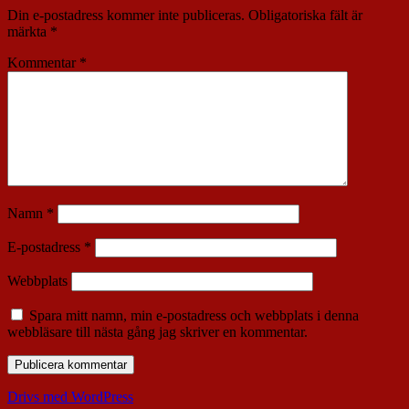
Din e-postadress kommer inte publiceras.
Obligatoriska fält är
märkta
*
Kommentar
*
Namn
*
E-postadress
*
Webbplats
Spara mitt namn, min e-postadress och webbplats i denna
webbläsare till nästa gång jag skriver en kommentar.
Drivs med WordPress