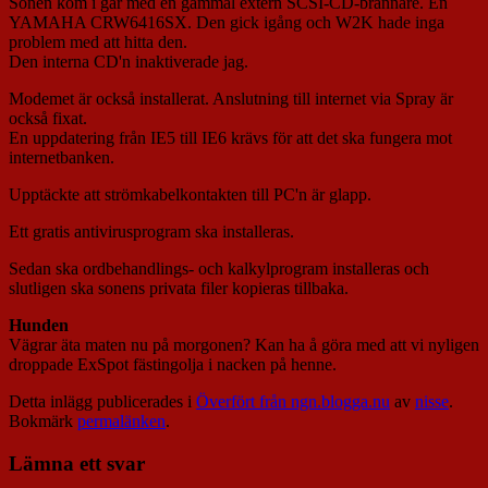
Sonen kom i går med en gammal extern SCSI-CD-brännare. En
YAMAHA CRW6416SX. Den gick igång och W2K hade inga
problem med att hitta den.
Den interna CD'n inaktiverade jag.
Modemet är också installerat. Anslutning till internet via Spray är
också fixat.
En uppdatering från IE5 till IE6 krävs för att det ska fungera mot
internetbanken.
Upptäckte att strömkabelkontakten till PC'n är glapp.
Ett gratis antivirusprogram ska installeras.
Sedan ska ordbehandlings- och kalkylprogram installeras och
slutligen ska sonens privata filer kopieras tillbaka.
Hunden
Vägrar äta maten nu på morgonen? Kan ha å göra med att vi nyligen
droppade ExSpot fästingolja i nacken på henne.
Detta inlägg publicerades i
Överfört från ngn.blogga.nu
av
nisse
.
Bokmärk
permalänken
.
Lämna ett svar