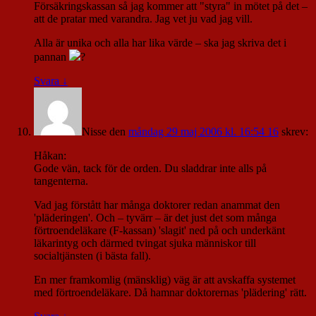
Försäkringskassan så jag kommer att "styra" in mötet på det –
att de pratar med varandra. Jag vet ju vad jag vill.
Alla är unika och alla har lika värde – ska jag skriva det i
pannan
?
Svara
↓
Nisse
den
måndag 29 maj 2006 kl. 16:54 16
skrev:
Håkan:
Gode vän, tack för de orden. Du sladdrar inte alls på
tangenterna.
Vad jag förstått har många doktorer redan anammat den
'pläderingen'. Och – tyvärr – är det just det som många
förtroendeläkare (F-kassan) 'slagit' ned på och underkänt
läkarintyg och därmed tvingat sjuka människor till
socialtjänsten (i bästa fall).
En mer framkomlig (mänsklig) väg är att avskaffa systemet
med förtroendeläkare. Då hamnar doktorernas 'plädering' rätt.