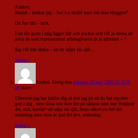
Anders:
Ibland – undrar jag – hur f-n skulle man må utan bloggen?
Du har rätt – tack.
Fast det goda i mig ligger där och pockar och vill ju mena att
även de som representerar arbetsgivaren är ju arbetare – ?
Jag vill inte tänka – att de säljer sin själ…
Svara
↓
Anders Åberg
den
måndag 29 maj 2006 kl. 8:20
08
skrev:
Eftersom jag har träffat dig så tror jag på att du hat mycket
gott i dig , men slösa inte bort det på sådana som inte förtjänar
det, och, karriär=att sälja sin själ, finns säkert en hel del
undantag men dom är just det dvs. undantag.
Svara
↓