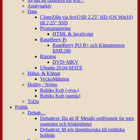
99 sätt att optimera ms win 7
Analysarkiv
Data
CloneZilla via liveUSB 2.25″ HD (OS Win10)
till 2,25″ SSD
Programmering
HTML & JavaScript
RaspBerry Pi
RaspBerry Pi3 B+ och Klimatsensor
BME280
Ripping
DVD>MKV
Ubuntu 20.04 MATE
Hälsa- & Klimat
VeckoMätning
Hobby / Nöjen
Rubiks Kub (-nya-)
Rubiks Kub (gamla)
ToDo
Politik
Debatt…
Debattext: Illa att IF Metalls ordförande far men
osanning och felaktigheter
Debattext: M gör långtidssjuka till politiska
bollträn