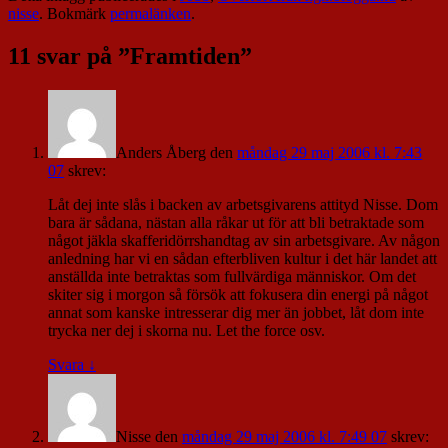
nisse
. Bokmärk
permalänken
.
11 svar på ”
Framtiden
”
Anders Åberg
den
måndag 29 maj 2006 kl. 7:43
07
skrev:
Låt dej inte slås i backen av arbetsgivarens attityd Nisse. Dom
bara är sådana, nästan alla råkar ut för att bli betraktade som
något jäkla skafferidörrshandtag av sin arbetsgivare. Av någon
anledning har vi en sådan efterbliven kultur i det här landet att
anställda inte betraktas som fullvärdiga människor. Om det
skiter sig i morgon så försök att fokusera din energi på något
annat som kanske intresserar dig mer än jobbet, låt dom inte
trycka ner dej i skorna nu. Let the force osv.
Svara
↓
Nisse
den
måndag 29 maj 2006 kl. 7:49 07
skrev: