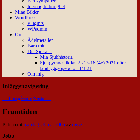
Partisympatier
Ideologitillhörighet
Mina Bilder
WordPress
PlugIn’s
WPadmin
Om…
Ädelmetaller
Bara min…
Det Sjuka…
Min Sjukhistoria
Sjukgymnastik fas 2 v13-16 (4v) 2021 efter
ländryggsoperation 1/3-21
Om mig
Inläggsnavigering
←
Föregående
Nästa
→
Framtiden
Publicerat
måndag 29 maj 2006
av
nisse
Jobb