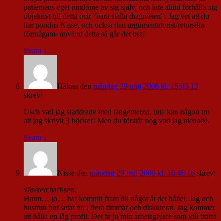
patientens eget omdöme av sig själv, och inte alltid förhålla sig
objektivt till detta och "bara ställa diagnosen". Jag vet att du
har pondus Nisse, och också den argumentatorist/retorsika
förmågam- använd detta så går det bra!
Svara
↓
Håkan
den
måndag 29 maj 2006 kl. 15:05 15
skrev:
Usch vad jag sladdrade med tangenterna, inte kan någon tro
att jag skrivit 3 böcker! Men du förstår nog vad jag menade.
Svara
↓
Nisse
den
måndag 29 maj 2006 kl. 16:46 16
skrev:
vänsterchaffisen:
Hmm… jo… har kommit fram till något åt det hållet. Jag och
hustrun har setat nu i flera timmar och diskuterat. Jag kommer
att hålla en låg profil. Det är ju min arbetsgivare som vill träffa