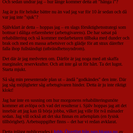
Och sedan undrar jag – hur länge kommer detta att "hänga i"?
Jag är ju för helsike bättre nu än vad jag var för 10 år sedan och då
var jag inte "sjuk"?
Självklart är detta – hoppas jag – en slags försiktighetsstrategi som
bottnar i dåliga erfarenheter (arbetsgivarens). De har satsat på
rehabilitering och så kommer medarbetaren tillbaka med dunder och
brak och med en massa arbetsiver och glädje för att strax därefter
falla ihop fullständigt (utbrändhetssyndrom).
Det där är jag medveten om. Därför är jag noga med att skaffa
marginaler, reservkrafter. Och att inte gå ut för hårt. Ta det lugnt.
Starta mjukt.
Så såg min presenterade plan ut – ändå "godkändes" den inte. Där
jag såg möjligheter såg arbetsgivaren hinder. Detta är ju inte riktigt
klokt!
Jag har inte en susning om hur morgonens rehabiliteringsmöte
kommer att avlöpa och vad det resulterar i. Själv hoppas jag att det
innebär att jag kan få börja jobba, vilket jag ville för två månader
sedan. Jag vill också att det ska finnas en arbetsplats (en fysisk
tillhörighet). Arbetsuppgifter finns – det har vi redan avklarat.
Detta inlägg publicerades i
Jobb
,
Överfört från ngn.blogga.nu
av