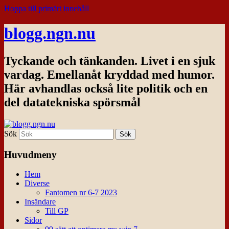
Hoppa till primärt innehåll
blogg.ngn.nu
Tyckande och tänkanden. Livet i en sjuk
vardag. Emellanåt kryddad med humor.
Här avhandlas också lite politik och en
del datatekniska spörsmål
Sök
Huvudmeny
Hem
Diverse
Fantomen nr 6-7 2023
Insändare
Till GP
Sidor