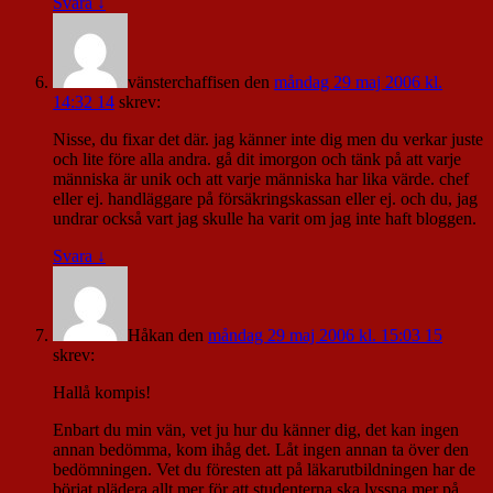
Svara
↓
vänsterchaffisen
den
måndag 29 maj 2006 kl.
14:32 14
skrev:
Nisse, du fixar det där. jag känner inte dig men du verkar juste
och lite före alla andra. gå dit imorgon och tänk på att varje
människa är unik och att varje människa har lika värde. chef
eller ej. handläggare på försäkringskassan eller ej. och du, jag
undrar också vart jag skulle ha varit om jag inte haft bloggen.
Svara
↓
Håkan
den
måndag 29 maj 2006 kl. 15:03 15
skrev:
Hallå kompis!
Enbart du min vän, vet ju hur du känner dig, det kan ingen
annan bedömma, kom ihåg det. Låt ingen annan ta över den
bedömningen. Vet du föresten att på läkarutbildningen har de
börjat plädera allt mer för att studenterna ska lyssna mer på