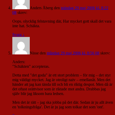
Anders Åberg
den
måndag 29 maj 2006 kl. 8:22
08
skrev:
Oops. olycklig felstavning där, Har mycket gott skall det vara
inte hat. Schäkta.
Svara
↓
Nisse
den
måndag 29 maj 2006 kl. 8:56 08
skrev:
Anders:
"Schäkten" accepteras.
Detta med "det goda" är ett stort problem – för mig – det styr
mig väldigt mycket. Jag är otroligt naiv – emellanåt. Men det
händer att jag kan tända till och bli en riktig despot. Men då är
det oftast orättvisor som är riktade mot andra. Drabbas jag
själv blir jag liksom bara ledsen.
Men det är rätt – jag ska jobba på det där. Sedan är ju allt även
en 'tolkningsfråga'. Det är ju jag som tolkar det som 'ont'.