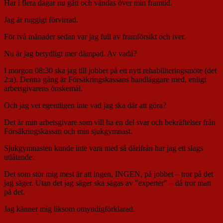
Har i flera dagar nu gått och våndas över min framtid.
Jag är ruggigt förvirrad.
För två månader sedan var jag full av framförsikt och iver.
Nu är jag betydligt mer dämpad. Av vadå?
I morgon 08:30 ska jag till jobbet på ett nytt rehabiliteringsmöte (det
2:a). Denna gång är Försäkringskassans handläggare med, enligt
arbetsgivarens önskemål.
Och jag vet egentligen inte vad jag ska där att göra?
Det är min arbetsgivare som vill ha en del svar och bekräftelser från
Försäkringskassan och min sjukgymnast.
Sjukgymnasten kunde inte vara med så därifrån har jag ett slags
utlåtande.
Det som stör mig mest är att ingen, INGEN, på jobbet – tror på det
jag säger. Utan det jag säger ska sägas av "experter" – då tror man
på det.
Jag känner mig liksom omyndigförklarad.