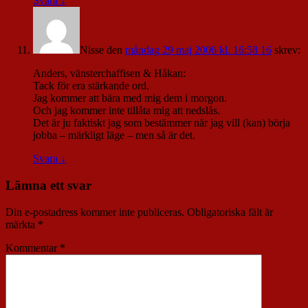
Svara
↓
Nisse
den
måndag 29 maj 2006 kl. 16:58 16
skrev:
Anders, vänsterchaffisen & Håkan:
Tack för era stärkande ord.
Jag kommer att bära med mig dem i morgon.
Och jag kommer inte tillåta mig att nedslås.
Det är ju faktiskt jag som bestämmer när jag vill (kan) börja
jobba – märkligt läge – men så är det.
Svara
↓
Lämna ett svar
Din e-postadress kommer inte publiceras.
Obligatoriska fält är
märkta
*
Kommentar
*