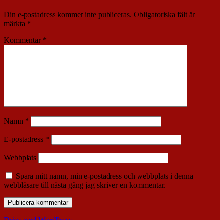
Din e-postadress kommer inte publiceras.
Obligatoriska fält är
märkta
*
Kommentar
*
Namn
*
E-postadress
*
Webbplats
Spara mitt namn, min e-postadress och webbplats i denna
webbläsare till nästa gång jag skriver en kommentar.
Drivs med WordPress