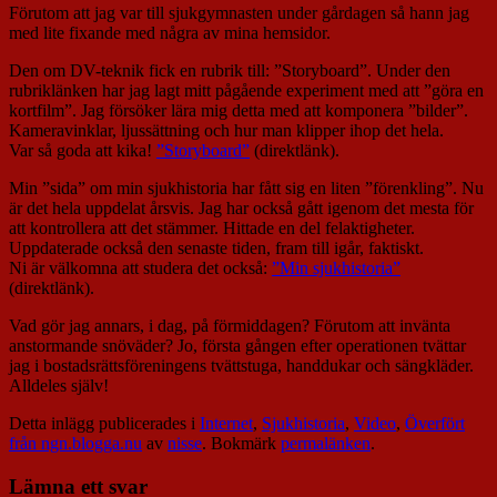
Förutom att jag var till sjukgymnasten under gårdagen så hann jag
med lite fixande med några av mina hemsidor.
Den om DV-teknik fick en rubrik till: ”Storyboard”. Under den
rubriklänken har jag lagt mitt pågående experiment med att ”göra en
kortfilm”. Jag försöker lära mig detta med att komponera ”bilder”.
Kameravinklar, ljussättning och hur man klipper ihop det hela.
Var så goda att kika!
”Storyboard”
(direktlänk).
Min ”sida” om min sjukhistoria har fått sig en liten ”förenkling”. Nu
är det hela uppdelat årsvis. Jag har också gått igenom det mesta för
att kontrollera att det stämmer. Hittade en del felaktigheter.
Uppdaterade också den senaste tiden, fram till igår, faktiskt.
Ni är välkomna att studera det också:
”Min sjukhistoria”
(direktlänk).
Vad gör jag annars, i dag, på förmiddagen? Förutom att invänta
anstormande snöväder? Jo, första gången efter operationen tvättar
jag i bostadsrättsföreningens tvättstuga, handdukar och sängkläder.
Alldeles själv!
Detta inlägg publicerades i
Internet
,
Sjukhistoria
,
Video
,
Överfört
från ngn.blogga.nu
av
nisse
. Bokmärk
permalänken
.
Lämna ett svar