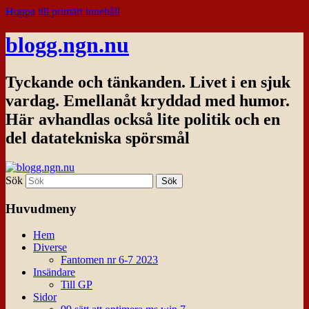
Hoppa till primärt innehåll
blogg.ngn.nu
Tyckande och tänkanden. Livet i en sjuk
vardag. Emellanåt kryddad med humor.
Här avhandlas också lite politik och en
del datatekniska spörsmål
Sök
Huvudmeny
Hem
Diverse
Fantomen nr 6-7 2023
Insändare
Till GP
Sidor