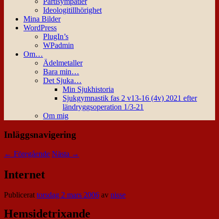
Partisympatier
Ideologitillhörighet
Mina Bilder
WordPress
PlugIn’s
WPadmin
Om…
Ädelmetaller
Bara min…
Det Sjuka…
Min Sjukhistoria
Sjukgymnastik fas 2 v13-16 (4v) 2021 efter
ländryggsoperation 1/3-21
Om mig
Inläggsnavigering
←
Föregående
Nästa
→
Internet
Publicerat
torsdag 2 mars 2006
av
nisse
Hemsidetrixande