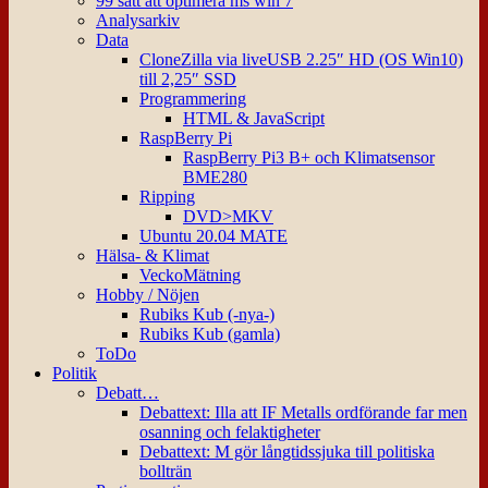
99 sätt att optimera ms win 7
Analysarkiv
Data
CloneZilla via liveUSB 2.25″ HD (OS Win10)
till 2,25″ SSD
Programmering
HTML & JavaScript
RaspBerry Pi
RaspBerry Pi3 B+ och Klimatsensor
BME280
Ripping
DVD>MKV
Ubuntu 20.04 MATE
Hälsa- & Klimat
VeckoMätning
Hobby / Nöjen
Rubiks Kub (-nya-)
Rubiks Kub (gamla)
ToDo
Politik
Debatt…
Debattext: Illa att IF Metalls ordförande far men
osanning och felaktigheter
Debattext: M gör långtidssjuka till politiska
bollträn