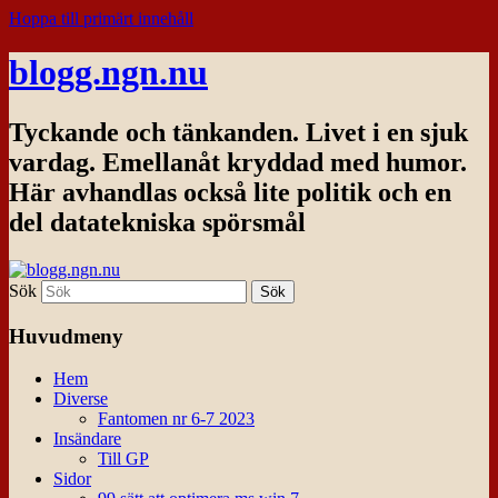
Hoppa till primärt innehåll
blogg.ngn.nu
Tyckande och tänkanden. Livet i en sjuk
vardag. Emellanåt kryddad med humor.
Här avhandlas också lite politik och en
del datatekniska spörsmål
Sök
Huvudmeny
Hem
Diverse
Fantomen nr 6-7 2023
Insändare
Till GP
Sidor