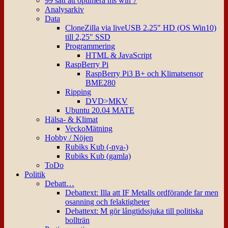
99 sätt att optimera ms win 7
Analysarkiv
Data
CloneZilla via liveUSB 2.25″ HD (OS Win10)
till 2,25″ SSD
Programmering
HTML & JavaScript
RaspBerry Pi
RaspBerry Pi3 B+ och Klimatsensor
BME280
Ripping
DVD>MKV
Ubuntu 20.04 MATE
Hälsa- & Klimat
VeckoMätning
Hobby / Nöjen
Rubiks Kub (-nya-)
Rubiks Kub (gamla)
ToDo
Politik
Debatt…
Debattext: Illa att IF Metalls ordförande far men
osanning och felaktigheter
Debattext: M gör långtidssjuka till politiska
bollträn