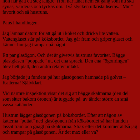
hon har gått ett steg längre. Hon har lånat hem ett gäng som nu ska
synas, värderas och tyckas om. Två stycken utkristalliseras. ”Min”
favorit och så hustruns.
Paus i handlingen.
Jag lämnar datorn för att gå ut i köket och dricka lite vatten.
Vattenglaset står på köksbordet. Jag går fram och griper glaset och
känner hur jag trampar på något.
Ett par glasögon. Och det är givetvis hustruns favoriter. Bägge
plastglasen ”poppade” ut, det ena sprack. Den ena ”ögonringen”
blev helt platt, den andra relativt intakt.
Jag började ju fundera på hur glasögonen hamnade på golvet –
Katterna! Självklart.
Vid närmre inspektion visar det sig att bägge skalmarna (den del
som sitter bakom öronen) är tuggade på, av tänder större än små
vassa kattänder.
Hustrun lägger glasögonen på köksbordet. Efter att någon av
katterna ”puttat” ned glasögonen från köksbordet så har hunden
tassat fram och gnagt på skalmarna. Strax efter det kommer alltså jag
och trampar på glasögonen. Är det max eller va?