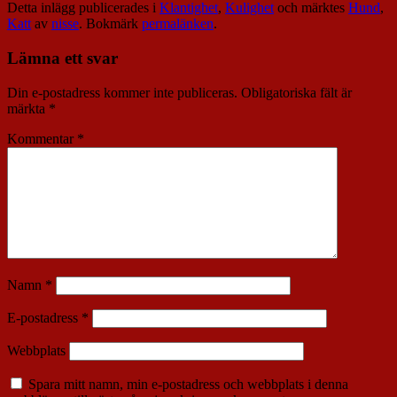
Detta inlägg publicerades i
Klantighet
,
Kulighet
och märktes
Hund
,
Katt
av
nisse
. Bokmärk
permalänken
.
Lämna ett svar
Din e-postadress kommer inte publiceras.
Obligatoriska fält är
märkta
*
Kommentar
*
Namn
*
E-postadress
*
Webbplats
Spara mitt namn, min e-postadress och webbplats i denna