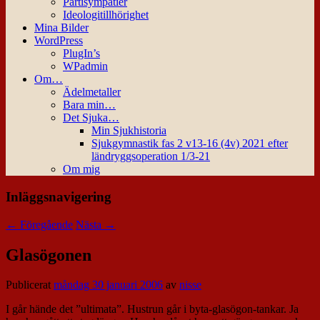
Partisympatier
Ideologitillhörighet
Mina Bilder
WordPress
PlugIn’s
WPadmin
Om…
Ädelmetaller
Bara min…
Det Sjuka…
Min Sjukhistoria
Sjukgymnastik fas 2 v13-16 (4v) 2021 efter
ländryggsoperation 1/3-21
Om mig
Inläggsnavigering
←
Föregående
Nästa
→
Glasögonen
Publicerat
måndag 30 januari 2006
av
nisse
I går hände det ”ultimata”. Hustrun går i byta-glasögon-tankar. Ja