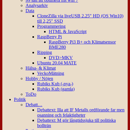
99 sätt att optimera ms win 7
Analysarkiv
Data
CloneZilla via liveUSB 2.25″ HD (OS Win10)
till 2,25″ SSD
Programmering
HTML & JavaScript
RaspBerry Pi
RaspBerry Pi3 B+ och Klimatsensor
BME280
Ripping
DVD>MKV
Ubuntu 20.04 MATE
Hälsa- & Klimat
VeckoMätning
Hobby / Nöjen
Rubiks Kub (-nya-)
Rubiks Kub (gamla)
ToDo
Politik
Debatt…
Debattext: Illa att IF Metalls ordförande far men
osanning och felaktigheter
Debattext: M gör långtidssjuka till politiska
bollträn