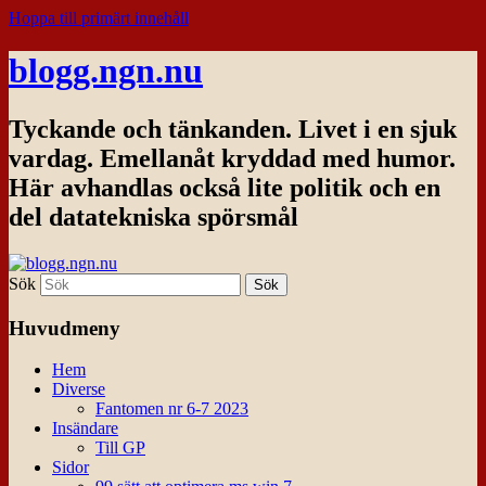
Hoppa till primärt innehåll
blogg.ngn.nu
Tyckande och tänkanden. Livet i en sjuk
vardag. Emellanåt kryddad med humor.
Här avhandlas också lite politik och en
del datatekniska spörsmål
Sök
Huvudmeny
Hem
Diverse
Fantomen nr 6-7 2023
Insändare
Till GP
Sidor