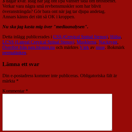
3
dagar kvar. Idag har jag ont i/på vänster sida om bröstbenet.
Verkar vara några små revbensmuskler som har blivit
överansträngda? Gör bara ont när jag tar djupa andetag.
Annars känns det rätt så OK i kroppen.
Nu ska jag kasta mig över "mediaanalysen".
Detta inlägg publicerades i
CSS (Cervical Spinal Stenos)
,
Hälsa
,
LCSS (Lateral Cervical Spinal Stenos)
,
Musklerna
,
Nackrygg
,
Överfört från ngn.blogga.nu
och märktes
Värk
av
nisse
. Bokmärk
permalänken
.
Lämna ett svar
Din e-postadress kommer inte publiceras.
Obligatoriska fält är
märkta
*
Kommentar
*