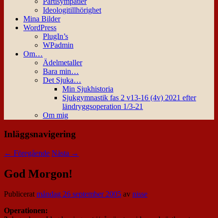
Partisympatier
Ideologitillhörighet
Mina Bilder
WordPress
PlugIn’s
WPadmin
Om…
Ädelmetaller
Bara min…
Det Sjuka…
Min Sjukhistoria
Sjukgymnastik fas 2 v13-16 (4v) 2021 efter
ländryggsoperation 1/3-21
Om mig
Inläggsnavigering
←
Föregående
Nästa
→
God Morgon!
Publicerat
måndag 26 september 2005
av
nisse
Operationen: