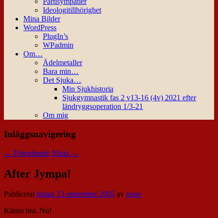
Partisympatier
Ideologitillhörighet
Mina Bilder
WordPress
PlugIn’s
WPadmin
Om…
Ädelmetaller
Bara min…
Det Sjuka…
Min Sjukhistoria
Sjukgymnastik fas 2 v13-16 (4v) 2021 efter
ländryggsoperation 1/3-21
Om mig
Inläggsnavigering
←
Föregående
Nästa
→
After Jympa!
Publicerat
tisdag 13 september 2005
av
nisse
Känns bra. Nu!