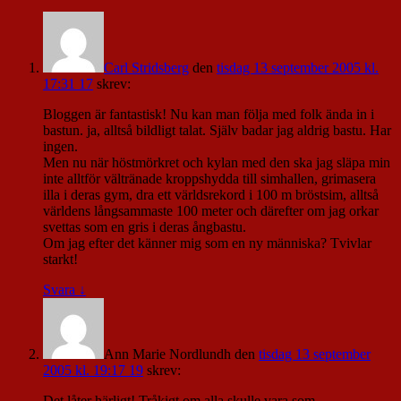
Carl Stridsberg
den
tisdag 13 september 2005 kl.
17:31 17
skrev:
Bloggen är fantastisk! Nu kan man följa med folk ända in i
bastun. ja, alltså bildligt talat. Själv badar jag aldrig bastu. Har
ingen.
Men nu när höstmörkret och kylan med den ska jag släpa min
inte alltför vältränade kroppshydda till simhallen, grimasera
illa i deras gym, dra ett världsrekord i 100 m bröstsim, alltså
världens långsammaste 100 meter och därefter om jag orkar
svettas som en gris i deras ångbastu.
Om jag efter det känner mig som en ny människa? Tvivlar
starkt!
Svara
↓
Ann Marie Nordlundh
den
tisdag 13 september
2005 kl. 19:17 19
skrev:
Det låter härligt! Tråkigt om alla skulle vara som