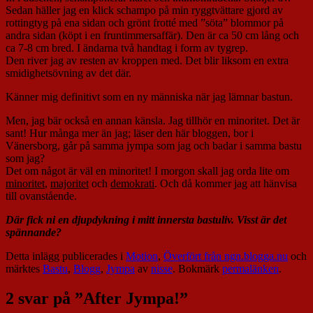
Sedan häller jag en klick schampo på min ryggtvättare gjord av
rottingtyg på ena sidan och grönt frotté med ”söta” blommor på
andra sidan (köpt i en fruntimmersaffär). Den är ca 50 cm lång och
ca 7-8 cm bred. I ändarna två handtag i form av tygrep.
Den river jag av resten av kroppen med. Det blir liksom en extra
smidighetsövning av det där.
Känner mig definitivt som en ny människa när jag lämnar bastun.
Men, jag bär också en annan känsla. Jag tillhör en minoritet. Det är
sant! Hur många mer än jag; läser den här bloggen, bor i
Vänersborg, går på samma jympa som jag och badar i samma bastu
som jag?
Det om något är väl en minoritet! I morgon skall jag orda lite om
minoritet
,
majoritet
och
demokrati
. Och då kommer jag att hänvisa
till ovanstående.
Där fick ni en djupdykning i mitt innersta bastuliv. Visst är det
spännande?
Detta inlägg publicerades i
Motion
,
Överfört från ngn.blogga.nu
och
märktes
Bastu
,
Blogg
,
Jympa
av
nisse
. Bokmärk
permalänken
.
2 svar på ”
After Jympa!
”