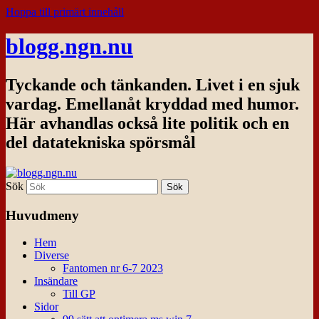
Hoppa till primärt innehåll
blogg.ngn.nu
Tyckande och tänkanden. Livet i en sjuk
vardag. Emellanåt kryddad med humor.
Här avhandlas också lite politik och en
del datatekniska spörsmål
Sök
Huvudmeny
Hem
Diverse
Fantomen nr 6-7 2023
Insändare
Till GP
Sidor