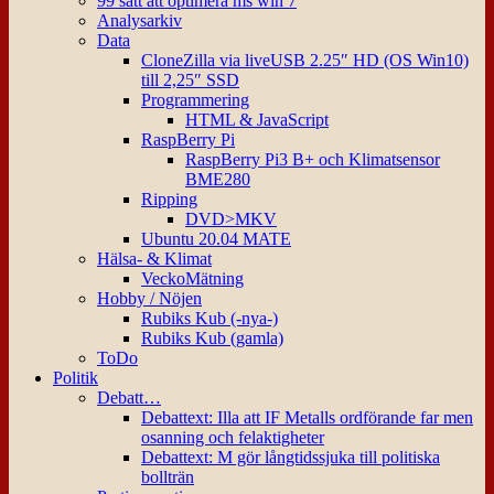
99 sätt att optimera ms win 7
Analysarkiv
Data
CloneZilla via liveUSB 2.25″ HD (OS Win10)
till 2,25″ SSD
Programmering
HTML & JavaScript
RaspBerry Pi
RaspBerry Pi3 B+ och Klimatsensor
BME280
Ripping
DVD>MKV
Ubuntu 20.04 MATE
Hälsa- & Klimat
VeckoMätning
Hobby / Nöjen
Rubiks Kub (-nya-)
Rubiks Kub (gamla)
ToDo
Politik
Debatt…
Debattext: Illa att IF Metalls ordförande far men
osanning och felaktigheter
Debattext: M gör långtidssjuka till politiska
bollträn