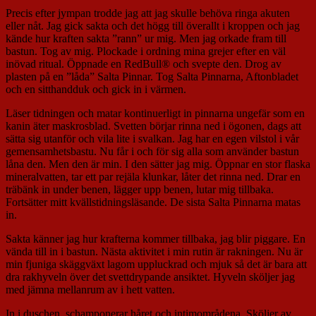
Precis efter jympan trodde jag att jag skulle behöva ringa akuten
eller nåt. Jag gick sakta och det högg till överallt i kroppen och jag
kände hur kraften sakta ”rann” ur mig. Men jag orkade fram till
bastun. Tog av mig. Plockade i ordning mina grejer efter en väl
inövad ritual. Öppnade en RedBull® och svepte den. Drog av
plasten på en ”låda” Salta Pinnar. Tog Salta Pinnarna, Aftonbladet
och en sitthandduk och gick in i värmen.
Läser tidningen och matar kontinuerligt in pinnarna ungefär som en
kanin äter maskrosblad. Svetten börjar rinna ned i ögonen, dags att
sätta sig utanför och vila lite i svalkan. Jag har en egen vilstol i vår
gemensamhetsbastu. Nu får i och för sig alla som använder bastun
låna den. Men den är min. I den sätter jag mig. Öppnar en stor flaska
mineralvatten, tar ett par rejäla klunkar, låter det rinna ned. Drar en
träbänk in under benen, lägger upp benen, lutar mig tillbaka.
Fortsätter mitt kvällstidningsläsande. De sista Salta Pinnarna matas
in.
Sakta känner jag hur krafterna kommer tillbaka, jag blir piggare. En
vända till in i bastun. Nästa aktivitet i min rutin är rakningen. Nu är
min fjuniga skäggväxt lagom uppluckrad och mjuk så det är bara att
dra rakhyveln över det svettdrypande ansiktet. Hyveln sköljer jag
med jämna mellanrum av i hett vatten.
In i duschen, schamponerar håret och intimområdena. Sköljer av.