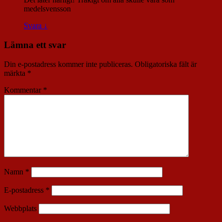
medelsvensson
Svara
↓
Lämna ett svar
Din e-postadress kommer inte publiceras.
Obligatoriska fält är
märkta
*
Kommentar
*
Namn
*
E-postadress
*
Webbplats