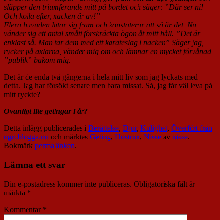
släpper den triumferande mitt på bordet och säger: ”Där ser ni!
Och kolla efter, nacken är av!”
Flera huvuden lutar sig fram och konstaterar att så är det. Nu
vänder sig ett antal smått förskräckta ögon åt mitt håll. ”Det är
enklast så. Man tar dem med ett karateslag i nacken” Säger jag,
rycker på axlarna, vänder mig om och lämnar en mycket förvånad
”publik” bakom mig.
Det är de enda två gångerna i hela mitt liv som jag lyckats med
detta. Jag har försökt senare men bara missat. Så, jag får väl leva på
mitt ryckte?
Ovanligt lite getingar i år?
Detta inlägg publicerades i
Berättelse
,
Djur
,
Kulighet
,
Överfört från
ngn.blogga.nu
och märktes
Geting
,
Hustrun
,
Nisse
av
nisse
.
Bokmärk
permalänken
.
Lämna ett svar
Din e-postadress kommer inte publiceras.
Obligatoriska fält är
märkta
*
Kommentar
*