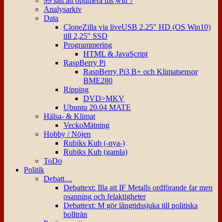
99 sätt att optimera ms win 7
Analysarkiv
Data
CloneZilla via liveUSB 2.25″ HD (OS Win10)
till 2,25″ SSD
Programmering
HTML & JavaScript
RaspBerry Pi
RaspBerry Pi3 B+ och Klimatsensor
BME280
Ripping
DVD>MKV
Ubuntu 20.04 MATE
Hälsa- & Klimat
VeckoMätning
Hobby / Nöjen
Rubiks Kub (-nya-)
Rubiks Kub (gamla)
ToDo
Politik
Debatt…
Debattext: Illa att IF Metalls ordförande far men
osanning och felaktigheter
Debattext: M gör långtidssjuka till politiska
bollträn