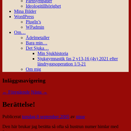
Partisympatier
Ideologitillhörighet
Mina Bilder
WordPress
PlugIn’s
WPadmin
Om…
Ädelmetaller
Bara min…
Det Sjuka…
Min Sjukhistoria
Sjukgymnastik fas 2 v13-16 (4v) 2021 efter
ländryggsoperation 1/3-21
Om mig
Inläggsnavigering
←
Föregående
Nästa
→
Berättelse!
Publicerat
torsdag 8 september 2005
av
nisse
Den här brukar jag berätta så ofta så hustrun numer himlar med