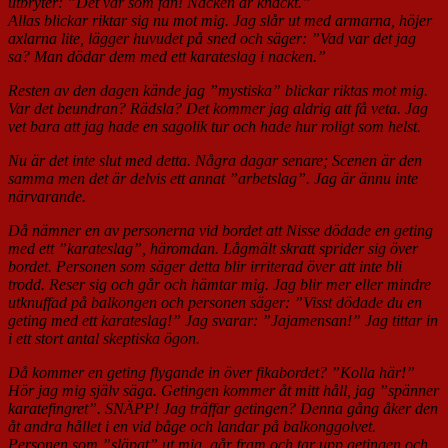
utbryter: ”Det var som fan! Nacken är knäckt.”
Allas blickar riktar sig nu mot mig. Jag slår ut med armarna, höjer
axlarna lite, lägger huvudet på sned och säger: ”Vad var det jag
sa? Man dödar dem med ett karateslag i nacken.”
Resten av den dagen kände jag ”mystiska” blickar riktas mot mig.
Var det beundran? Rädsla? Det kommer jag aldrig att få veta. Jag
vet bara att jag hade en sagolik tur och hade hur roligt som helst.
Nu är det inte slut med detta. Några dagar senare; Scenen är den
samma men det är delvis ett annat ”arbetslag”. Jag är ännu inte
närvarande.
Då nämner en av personerna vid bordet att Nisse dödade en geting
med ett ”karateslag”, häromdan. Lågmält skratt sprider sig över
bordet. Personen som säger detta blir irriterad över att inte bli
trodd. Reser sig och går och hämtar mig. Jag blir mer eller mindre
utknuffad på balkongen och personen säger: ”Visst dödade du en
geting med ett karateslag!” Jag svarar: ”Jajamensan!” Jag tittar in
i ett stort antal skeptiska ögon.
Då kommer en geting flygande in över fikabordet? ”Kolla här!”
Hör jag mig själv säga. Getingen kommer åt mitt håll, jag ”spänner
karatefingret”. SNÄPP! Jag träffar getingen? Denna gång åker den
åt andra hållet i en vid båge och landar på balkonggolvet.
Personen som ”släpat” ut mig, går fram och tar upp getingen och