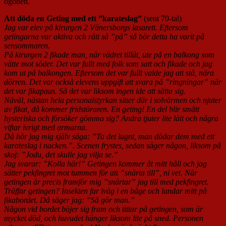
ögonen.
Att döda en Geting med ett ”karateslag”
(sent 70-tal)
Jag var elev på kirurgen 2 Vänersborgs lasarett. Eftersom
getingarna var aktiva och rätt så ”på” så bör detta ha varit på
sensommaren.
På kirurgen 2 fikade man, när vädret tillät, ute på en balkong som
vätte mot söder. Det var fullt med folk som satt och fikade och jag
kom ut på balkongen. Eftersom det var fullt valde jag att stå, nära
dörren. Det var också elevens uppgift att svara på ”ringningar” när
det var fikapaus. Så det var liksom ingen ide att sätta sig.
Nåväl, nästan hela personalstyrkan sitter där i solvärmen och njuter
av fikat, då kommer fridstöraren. En geting! En del blir smått
hysteriska och försöker gömma sig? Andra tjuter lite lätt och några
viftar ivrigt med armarna.
Då hör jag mig själv säga: ”Ta det lugnt, man dödar dem med ett
karateslag i nacken.”. Scenen frystes, sedan säger någon, liksom på
skoj: ”Jodu, det skulle jag vilja se.”
Jag svarar: ”Kolla här!” Getingen kommer åt mitt håll och jag
sätter pekfingret mot tummen för att ”snärta till”, ni vet. När
getingen är precis framför mig ”snärtar” jag till med pekfingret.
Träffar getingen? Insekten far iväg i en båge och landar mitt på
fikabordet. Då säger jag: ”Så gör man.”
Någon vid bordet böjer sig fram och tittar på getingen, som är
mycket död, och huvudet hänger liksom lite på sned. Personen