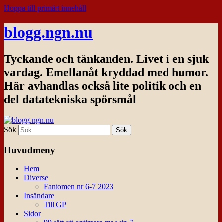
Hoppa till primärt innehåll
blogg.ngn.nu
Tyckande och tänkanden. Livet i en sjuk
vardag. Emellanåt kryddad med humor.
Här avhandlas också lite politik och en
del datatekniska spörsmål
Sök
Huvudmeny
Hem
Diverse
Fantomen nr 6-7 2023
Insändare
Till GP
Sidor