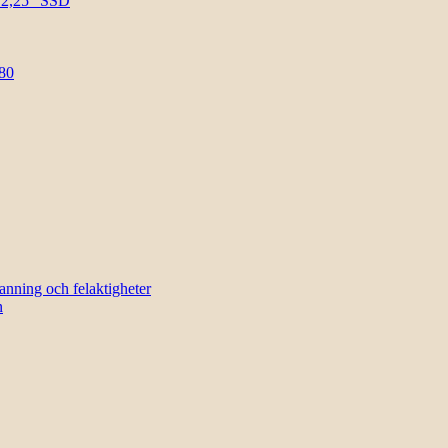
l 2,25″ SSD
80
sanning och felaktigheter
n