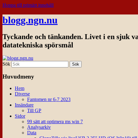
Hoppa till primärt innehåll
blogg.ngn.nu
Tyckande och tänkanden. Livet i en sjuk v
datatekniska spörsmål
Sök
Huvudmeny
Hem
Diverse
Fantomen nr 6-7 2023
Insändare
Till GP
Sidor
99 sätt att optimera ms win 7
Analysarkiv
Data