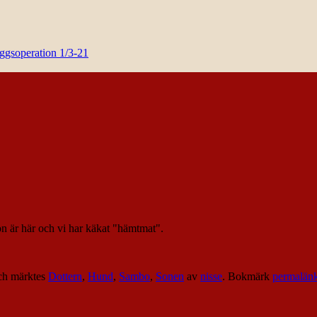
yggsoperation 1/3-21
n är här och vi har käkat "hämtmat".
h märktes
Dottern
,
Hund
,
Sambo
,
Sonen
av
nisse
. Bokmärk
permalän