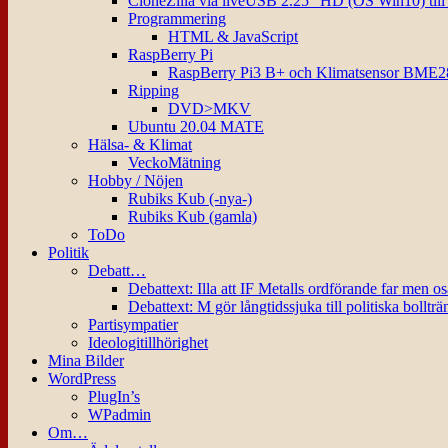
CloneZilla via liveUSB 2.25″ HD (OS Win10) til
Programmering
HTML & JavaScript
RaspBerry Pi
RaspBerry Pi3 B+ och Klimatsensor BME2
Ripping
DVD>MKV
Ubuntu 20.04 MATE
Hälsa- & Klimat
VeckoMätning
Hobby / Nöjen
Rubiks Kub (-nya-)
Rubiks Kub (gamla)
ToDo
Politik
Debatt…
Debattext: Illa att IF Metalls ordförande far men o
Debattext: M gör långtidssjuka till politiska bollträ
Partisympatier
Ideologitillhörighet
Mina Bilder
WordPress
PlugIn’s
WPadmin
Om…