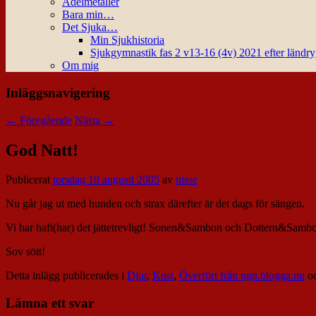
Ädelmetaller
Bara min…
Det Sjuka…
Min Sjukhistoria
Sjukgymnastik fas 2 v13-16 (4v) 2021 efter ländr
Om mig
Inläggsnavigering
←
Föregående
Nästa
→
God Natt!
Publicerat
torsdag 18 augusti 2005
av
nisse
Nu går jag ut med hunden och strax därefter är det dags för sängen.
Vi har haft(har) det jättetrevligt! Sonen&Sambon och Dottern&Sambo
Sov sött!
Detta inlägg publicerades i
Djur
,
Kost
,
Överfört från ngn.blogga.nu
oc
Lämna ett svar