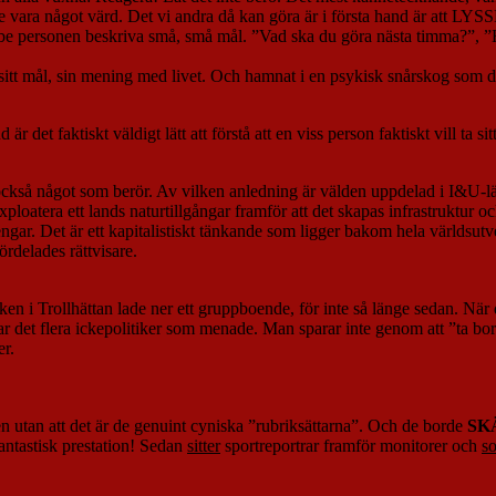
nte vara något värd. Det vi andra då kan göra är i första hand är att L
e personen beskriva små, små mål. ”Vad ska du göra nästa timma?”, ”Hu
sitt mål, sin mening med livet. Och hamnat i en psykisk snårskog som den 
r det faktiskt väldigt lätt att förstå att en viss person faktiskt vill ta s
ckså något som berör. Av vilken anledning är välden uppdelad i I&U-länd
ploatera ett lands naturtillgångar framför att det skapas infrastruktur och
ar. Det är ett kapitalistiskt tänkande som ligger bakom hela världsutvec
rdelades rättvisare.
ken i Trollhättan lade ner ett gruppboende, för inte så länge sedan. Nä
, var det flera ickepolitiker som menade. Man sparar inte genom att ”ta 
er.
en utan att det är de genuint cyniska ”rubriksättarna”. Och de borde
SK
antastisk prestation! Sedan
sitter
sportreportrar framför monitorer och
so