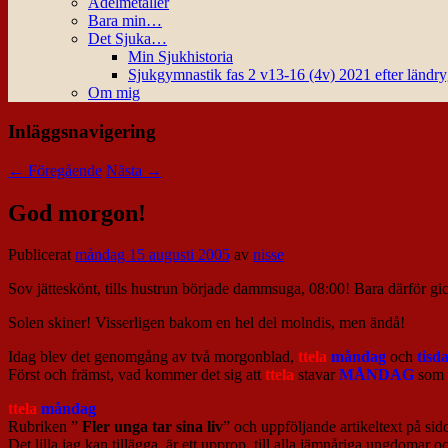
Ädelmetaller
Bara min…
Det Sjuka…
Min Sjukhistoria
Sjukgymnastik fas 2 v13-16 (4v) 2021 efter ländr
Om mig
Inläggsnavigering
←
Föregående
Nästa
→
God morgon!
Publicerat
måndag 15 augusti 2005
av
nisse
Sov jätteskönt, tills hustrun började dammsuga, 08:00! Bara därför gic
Solen skiner! Visserligen bakom en hel del molndis, men ändå!
Idag blev det genomgång av två morgonblad,
ttela
måndag
och
tisd
Först och främst, vad kommer det sig att
ttela
stavar
MÅNDAG
som
ttela
måndag
Rubriken ”
Fler unga tar sina liv
” och uppföljande artikeltext på sido
Det lilla jag kan tillägga, är ett upprop, till alla jämnåriga ungdomar o