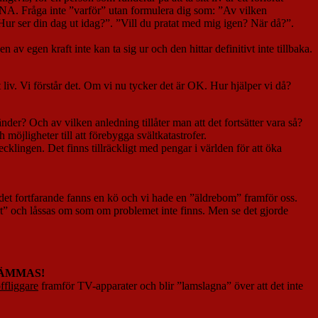
YSSNA. Fråga inte ”varför” utan formulera dig som: ”Av vilken
r ser din dag ut idag?”. ”Vill du pratat med mig igen? När då?”.
av egen kraft inte kan ta sig ur och den hittar definitivt inte tillbaka.
itt liv. Vi förstår det. Om vi nu tycker det är OK. Hur hjälper vi då?
er? Och av vilken anledning tillåter man att det fortsätter vara så?
 möjligheter till att förebygga svältkatastrofer.
klingen. Det finns tillräckligt med pengar i världen för att öka
r det fortfarande fanns en kö och vi hade en ”äldrebom” framför oss.
bort” och låssas om som om problemet inte finns. Men se det gjorde
ÄMMAS!
ffliggare
framför TV-apparater och blir ”lamslagna” över att det inte