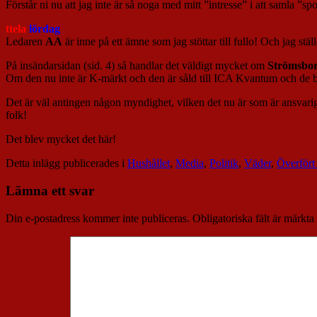
Förstår ni nu att jag inte är så noga med mitt ”intresse” i att samla ”
ttela
lördag
Ledaren
AA
är inne på ett ämne som jag stöttar till fullo! Och jag st
På insändarsidan (sid. 4) så handlar det väldigt mycket om
Strömsbo
Om den nu inte är K-märkt och den är såld till ICA Kvantum och de be
Det är väl antingen någon myndighet, vilken det nu är som är ansvarig
folk!
Det blev mycket det här!
Detta inlägg publicerades i
Hushållet
,
Media
,
Politik
,
Väder
,
Överfört
Lämna ett svar
Din e-postadress kommer inte publiceras.
Obligatoriska fält är märkta