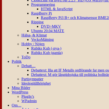
CloneZilla via liveUSB 2.25″ HD (OS Win10) til
Programmering
HTML & JavaScript
RaspBerry Pi
RaspBerry Pi3 B+ och Klimatsensor BME2
Ripping
DVD>MKV
Ubuntu 20.04 MATE
Hälsa- & Klimat
VeckoMätning
Hobby / Nöjen
Rubiks Kub (-nya-)
Rubiks Kub (gamla)
ToDo
Politik
Debatt…
Debattext: Illa att IF Metalls ordförande far men o
Debattext: M gör långtidssjuka till politiska bollträ
Partisympatier
Ideologitillhörighet
Mina Bilder
WordPress
PlugIn’s
WPadmin
Om…