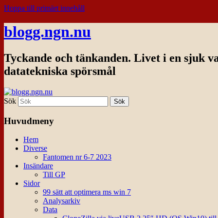
Hoppa till primärt innehåll
blogg.ngn.nu
Tyckande och tänkanden. Livet i en sjuk v
datatekniska spörsmål
Sök
Huvudmeny
Hem
Diverse
Fantomen nr 6-7 2023
Insändare
Till GP
Sidor
99 sätt att optimera ms win 7
Analysarkiv
Data