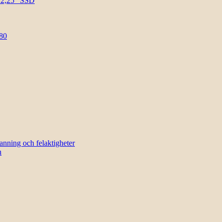
l 2,25″ SSD
80
sanning och felaktigheter
n