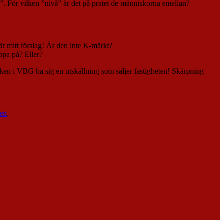
na”. För vilken ”nivå” är det på pratet de människorna emellan?
r mitt förslag! Är den inte K-märkt?
ppa på? Eller?
iken i VBG ha sig en utskällning som säljer fastigheten! Skärpning
en
.