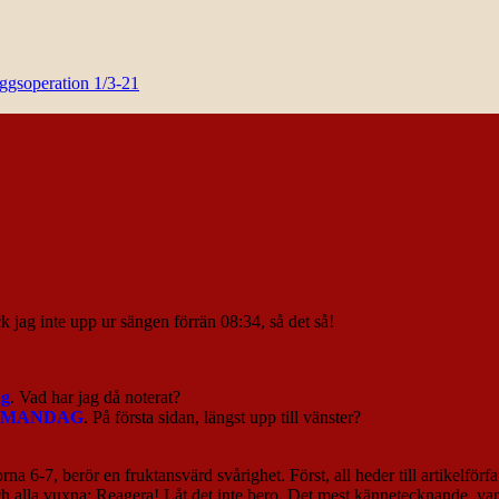
yggsoperation 1/3-21
k jag inte upp ur sängen förrän 08:34, så det så!
ag
. Vad har jag då noterat?
MANDAG
. På första sidan, längst upp till vänster?
rna 6-7, berör en fruktansvärd svårighet. Först, all heder till artikelför
ch alla vuxna: Reagera! Låt det inte bero. Det mest kännetecknande, vanlig