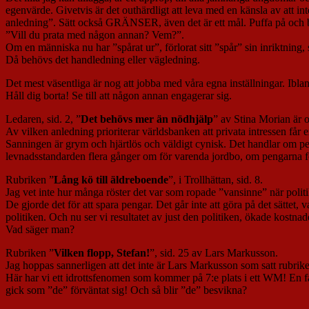
egenvärde. Givetvis är det outhärdligt att leva med en känsla av att i
anledning”. Sätt också GRÄNSER, även det är ett mål. Puffa på och b
”Vill du prata med någon annan? Vem?”.
Om en människa nu har ”spårat ur”, förlorat sitt ”spår” sin inriktning, 
Då behövs det handledning eller vägledning.
Det mest väsentliga är nog att jobba med våra egna inställningar. Ibland ä
Håll dig borta! Se till att någon annan engagerar sig.
Ledaren, sid. 2, ”
Det behövs mer än nödhjälp
” av Stina Morian är o
Av vilken anledning prioriterar världsbanken att privata intressen får ex
Sanningen är grym och hjärtlös och väldigt cynisk. Det handlar om peng
levnadsstandarden flera gånger om för varenda jordbo, om pengarna fö
Rubriken ”
Lång kö till äldreboende
”, i Trollhättan, sid. 8.
Jag vet inte hur många röster det var som ropade ”vansinne” när politi
De gjorde det för att spara pengar. Det går inte att göra på det sättet
politiken. Och nu ser vi resultatet av just den politiken, ökade kostnad
Vad säger man?
Rubriken ”
Vilken flopp, Stefan!
”, sid. 25 av Lars Markusson.
Jag hoppas sannerligen att det inte är Lars Markusson som satt rubrik
Här har vi ett idrottsfenomen som kommer på 7:e plats i ett WM! En f
gick som ”de” förväntat sig! Och så blir ”de” besvikna?