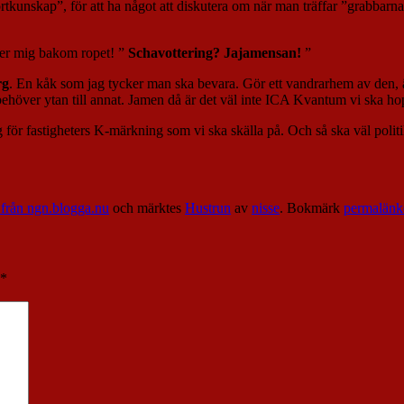
sportkunskap”, för att ha något att diskutera om när man träffar ”grabbar
äller mig bakom ropet! ”
Schavottering? Jajamensan!
”
rg
. En kåk som jag tycker man ska bevara. Gör ett vandrarhem av den, ä
höver ytan till annat. Jamen då är det väl inte ICA Kvantum vi ska ho
 för fastigheters K-märkning som vi ska skälla på. Och så ska väl polit
 från ngn.blogga.nu
och märktes
Hustrun
av
nisse
. Bokmärk
permalänk
*