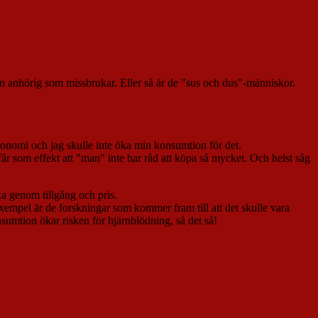
 en anhörig som missbrukar. Eller så är de "sus och dus"-människor.
konomi och jag skulle inte öka min konsumtion för det.
 får som effekt att "man" inte har råd att köpa så mycket. Och helst såg
ka genom tillgång och pris.
exempel är de forskningar som kommer fram till att det skulle vara
onsumtion ökar risken för hjärnblödning, så det så!