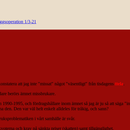
yggsoperation 1/3-21
nstatera att jag inte "missat" något "väsentligt" från tisdagens
ttela
.
edare berörs ämnet missbrukare.
 1990-1995, och fördragshållare inom ämnet så jag är ju så att säga "ini
 ha den. Den var väl helt enkelt alldeles för tråkig, och sann?
ruksproblematiken i vårt samhälle är svår.
voterna och krav på sänkta priser (skatten) samt tillgänglighet.