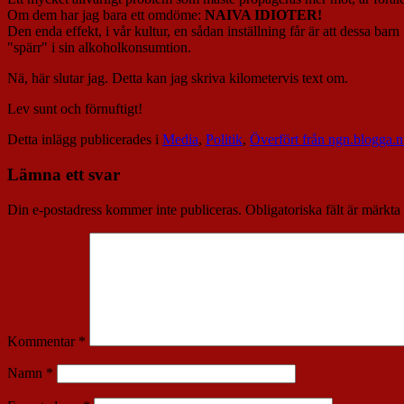
Om dem har jag bara ett omdöme:
NAIVA IDIOTER!
Den enda effekt, i vår kultur, en sådan inställning får är att dessa bar
"spärr" i sin alkoholkonsumtion.
Nä, här slutar jag. Detta kan jag skriva kilometervis text om.
Lev sunt och förnuftigt!
Detta inlägg publicerades i
Media
,
Politik
,
Överfört från ngn.blogga.
Lämna ett svar
Din e-postadress kommer inte publiceras.
Obligatoriska fält är märkta
Kommentar
*
Namn
*