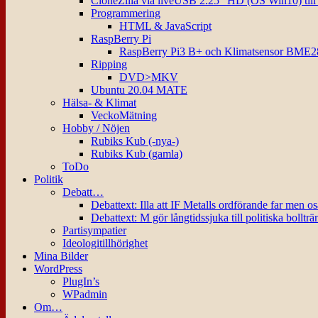
CloneZilla via liveUSB 2.25″ HD (OS Win10) til
Programmering
HTML & JavaScript
RaspBerry Pi
RaspBerry Pi3 B+ och Klimatsensor BME2
Ripping
DVD>MKV
Ubuntu 20.04 MATE
Hälsa- & Klimat
VeckoMätning
Hobby / Nöjen
Rubiks Kub (-nya-)
Rubiks Kub (gamla)
ToDo
Politik
Debatt…
Debattext: Illa att IF Metalls ordförande far men o
Debattext: M gör långtidssjuka till politiska bollträ
Partisympatier
Ideologitillhörighet
Mina Bilder
WordPress
PlugIn’s
WPadmin
Om…