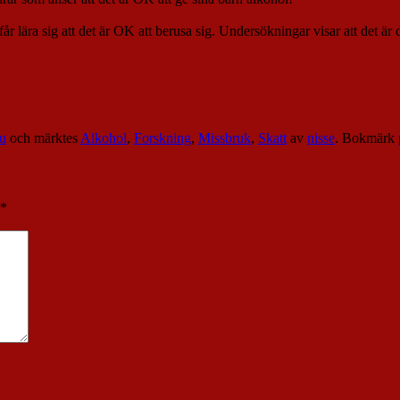
n får lära sig att det är OK att berusa sig. Undersökningar visar att det ä
nu
och märktes
Alkohol
,
Forskning
,
Missbruk
,
Skatt
av
nisse
. Bokmärk
*