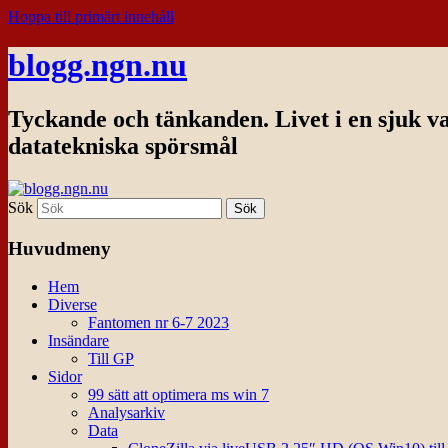
Hoppa till primärt innehåll
blogg.ngn.nu
Tyckande och tänkanden. Livet i en sjuk v
datatekniska spörsmål
Sök
Huvudmeny
Hem
Diverse
Fantomen nr 6-7 2023
Insändare
Till GP
Sidor
99 sätt att optimera ms win 7
Analysarkiv
Data