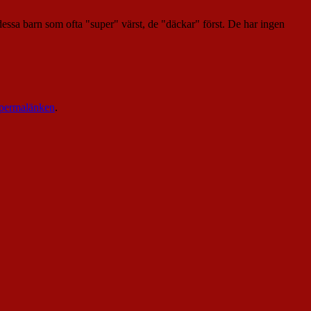
r dessa barn som ofta "super" värst, de "däckar" först. De har ingen
permalänken
.