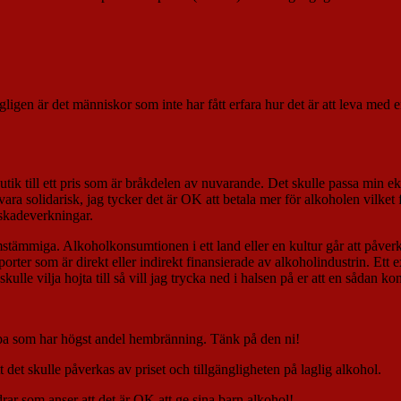
ligen är det människor som inte har fått erfara hur det är att leva med
tik till ett pris som är bråkdelen av nuvarande. Det skulle passa min e
vara solidarisk, jag tycker det är OK att betala mer för alkoholen vilket
 skadeverkningar.
stämmiga. Alkoholkonsumtionen i ett land eller en kultur går att påver
rter som är direkt eller indirekt finansierade av alkoholindustrin. Ett 
kulle vilja hojta till så vill jag trycka ned i halsen på er att en sådan k
opa som har högst andel hembränning. Tänk på den ni!
 det skulle påverkas av priset och tillgängligheten på laglig alkohol.
rar som anser att det är OK att ge sina barn alkohol!