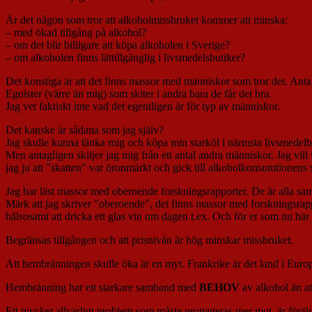
Är det någon som tror att alkoholmissbruket kommer att minska:
– med ökad tillgång på alkohol?
– om det blir billigare att köpa alkoholen i Sverige?
– om alkoholen finns lättillgänglig i livsmedelsbutiker?
Det konstiga är att det finns massor med människor som tror det. Antag
Egoister (värre än mig) som skiter i andra bara de får det bra.
Jag vet faktiskt inte vad det egentligen är för typ av människor.
Det kanske är sådana som jag själv?
Jag skulle kunna tänka mig och köpa min starköl i närmsta livsmedelbu
Men antagligen skiljer jag mig från ett antal andra människor. Jag vill 
jag ju att "skatten" var öronmärkt och gick till alkoholkonsumtionens
Jag har läst massor med oberoende forskningsrapporter. De är alla sam
Märk att jag skriver "oberoende", det finns massor med forskningsrappo
hälsosamt att dricka ett glas vin om dagen t.ex. Och för er som nu här s
Begränsas tillgången och att prisnivån är hög minskar missbruket.
Att hembränningen skulle öka är en myt. Frankrike är det land i Eur
Hembränning har ett starkare samband med
BEHOV
av alkohol än att
Ett mycket allvarligt problem som måste propageras mer mot, är föräld