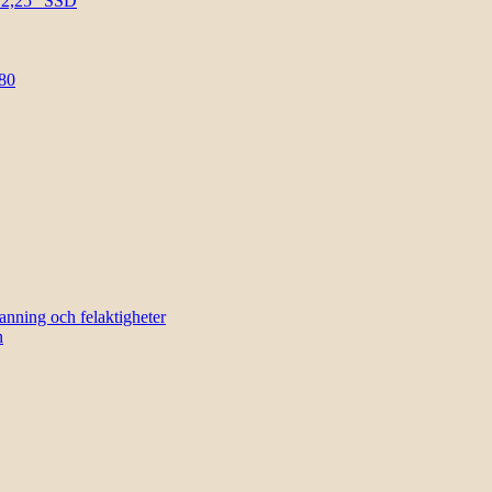
l 2,25″ SSD
80
sanning och felaktigheter
n