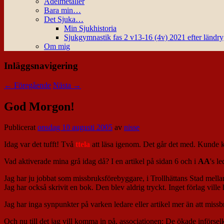
Ädelmetaller
Bara min…
Det Sjuka…
Min Sjukhistoria
Sjukgymnastik fas 2 v13-16 (4v) 2021 efter ländr
Om mig
Inläggsnavigering
←
Föregående
Nästa
→
God Morgon!
Publicerat
onsdag 10 augusti 2005
av
nisse
Idag var det tufft! Två
ttela
att läsa igenom. Det går det med. Kunde ko
Vad aktiverade mina grå idag då? I en artikel på sidan 6 och i
AA
's l
Jag har ju jobbat som missbruksförebyggare, i Trollhättans Stad mellan
Jag har också skrivit en bok. Den blev aldrig tryckt. Inget förlag ville
Jag har inga synpunkter på varken ledare eller artikel mer än att missb
Och nu till det jag vill komma in på, associationen: De ökade införselk