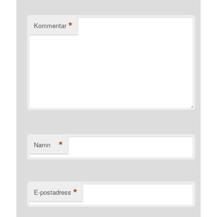
*
Kommentar
*
Namn
*
E-postadress