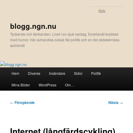
Hoppa
till
Sök
primärt
innehåll
blogg.ngn.nu
Tyckande och tänkanden. Livet i en sjuk vardag. Emellanåt kryddad
med humor. Här avhandlas också lite politik och en del datatekniska
spörsmål
Huvudmeny
Hem
Diverse
Insändare
Sidor
Politik
Mina Bilder
WordPress
Om…
Inläggsnavigering
←
Föregående
Nästa
→
Internet (långfärdscykling)