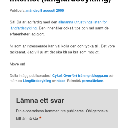
Publicerat
måndag 8 augusti 2005
Så! Då är jag färdig med den
allmänna utrustningslistan för
långfärdscykling
. Den innehåller också tips och råd samt de
erfarenheter jag gjort.
Ni som är intresserade kan väl kolla den och tycka till. Det vore
tacksamt. Jag vill ju att det ska bli så bra som möjligt.
Move on!
Detta inlägg publicerades i
Cykel
,
Överfört från ngn.blogga.nu
och
märktes
Långfärdscykling
av
nisse
. Bokmärk
permalänken
.
Lämna ett svar
Din e-postadress kommer inte publiceras.
Obligatoriska
*
fält är märkta