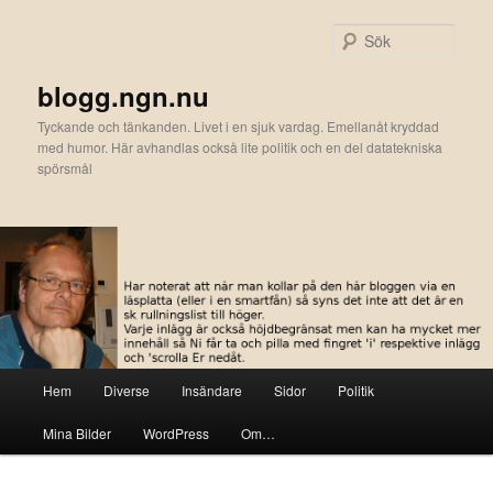
Hoppa
till
Sök
primärt
innehåll
blogg.ngn.nu
Tyckande och tänkanden. Livet i en sjuk vardag. Emellanåt kryddad
med humor. Här avhandlas också lite politik och en del datatekniska
spörsmål
Huvudmeny
Hem
Diverse
Insändare
Sidor
Politik
Mina Bilder
WordPress
Om…