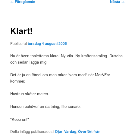
Inläggsnavigering
←
Föregående
Nästa
→
Klart!
Publicerat
torsdag 4 augusti 2005
Nu är även toaletterna klara! Ny vila. Ny kraftansamling. Duscha
och sedan lägga mig.
Det är ju en fördel om man orkar "vara med" när Mor&Far
kommer.
Hustrun sköter maten.
Hunden behöver en rastning, lite senare.
"Keep on!"
Detta inlägg publicerades i
Djur
,
Vardag
,
Överfört från