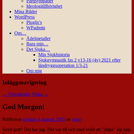
Partisympatier
Ideologitillhörighet
Mina Bilder
WordPress
PlugIn’s
WPadmin
Om…
Ädelmetaller
Bara min…
Det Sjuka…
Min Sjukhistoria
Sjukgymnastik fas 2 v13-16 (4v) 2021 efter
ländryggsoperation 1/3-21
Om mig
Inläggsnavigering
←
Föregående
Nästa
→
God Morgon!
Publicerat
torsdag 4 augusti 2005
av
nisse
Sovit gott? Det har jag. Det var till och med svårt att "släpa" sig upp.