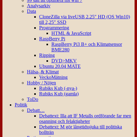
99 sätt att optimera ms win 7
Analysarkiv
Data
CloneZilla via liveUSB 2.25″ HD (OS Win10)
till 2,25″ SSD
Programmering
HTML & JavaScript
RaspBerry Pi
RaspBerry Pi3 B+ och Klimatsensor
BME280
Ripping
DVD>MKV
Ubuntu 20.04 MATE
Hälsa- & Klimat
VeckoMätning
Hobby / Nöjen
Rubiks Kub (-nya-)
Rubiks Kub (gamla)
ToDo
Politik
Debatt…
Debattext: Illa att IF Metalls ordförande far men
osanning och felaktigheter
Debattext: M gör långtidssjuka till politiska
bollträn