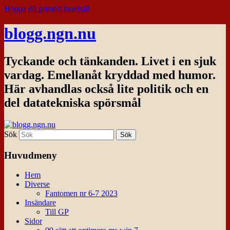
Hoppa till primärt innehåll
blogg.ngn.nu
Tyckande och tänkanden. Livet i en sjuk
vardag. Emellanåt kryddad med humor.
Här avhandlas också lite politik och en
del datatekniska spörsmål
Sök
Huvudmeny
Hem
Diverse
Fantomen nr 6-7 2023
Insändare
Till GP
Sidor