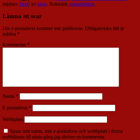
märktes
Straff
av
nisse
. Bokmärk
permalänken
.
Lämna ett svar
Din e-postadress kommer inte publiceras.
Obligatoriska fält är
märkta
*
Kommentar
*
Namn
*
E-postadress
*
Webbplats
Spara mitt namn, min e-postadress och webbplats i denna
webbläsare till nästa gång jag skriver en kommentar.