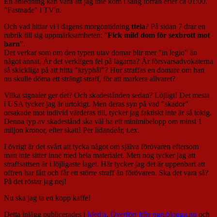
En anledning kan vara att jag inte kom i säng förrän efter ca 01:00.
"Fastnade" i TV'n.
Och vad hittar vi i dagens morgontidning
ttela
? På sidan 7 drar en
rubrik till sig uppmärksamheten: "
Fick mild dom för sexbrott mot
barn
".
Det verkar som om den typen utav domar blir mer "in legio" än
något annat. Är det verkligen fel på lagarna? Är försvarsadvokaterna
så skickliga på att hitta "kryphål"? Hur straffas en domare om han
nu skulle döma ett strängt straff, för att markera allvaret?
Vilka signaler ger det? Och skadestånden sedan? Löjligt! Det mesta
i USA tycker jag är urtokigt. Men deras syn på vad "skador"
orsakade mot individ värderas till, tycker jag faktiskt inte är så tokig.
Denna typ av skadestånd ska väl ha ett minimibelopp om minst 1
miljon kronor, efter skatt! Per lidandeår, t.ex.
I övrigt är det svårt att tycka något om själva förövaren eftersom
man inte sitter inne med hela materialet. Men nog tycker jag att
straffsattsen är i löjligaste laget. Här tycker jag det är uppenbart att
offren har fått och får ett större straff än förövaren. Ska det vara så?
På det röstar jag nej!
Nu ska jag ta en kopp kaffe!
Detta inlägg publicerades i
Media
,
Överfört från ngn.blogga.nu
och