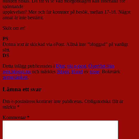
hunden rastas. Då får vi se vad morgondagen kan innehålla för
spännande
upplevelser? Mor och far kommer på besök, mellan 17-18. Något
annat är inte bestämt.
Sköt om er!
PS
Denna text är skickad via ePost. Alltså inte ”bloggad” på vanligt
sätt.
DS
Detta inlägg publicerades i
Djur
,
via e-post
,
Överfört från
ngn.blogga.nu
och märktes
Blogg
,
Hund
av
nisse
. Bokmärk
permalänken
.
Lämna ett svar
Din e-postadress kommer inte publiceras.
Obligatoriska fält är
märkta
*
Kommentar
*