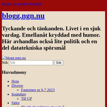
Hoppa till primärt innehåll
blogg.ngn.nu
Tyckande och tänkanden. Livet i en sjuk
vardag. Emellanåt kryddad med humor.
Här avhandlas också lite politik och en
del datatekniska spörsmål
Sök
Huvudmeny
Hem
Diverse
Fantomen nr 6-7 2023
Insändare
Till GP
Sidor