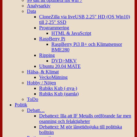
99 sätt att optimera ms win 7
Analysarkiv
Data
CloneZilla via liveUSB 2.25″ HD (OS Win10)
till 2,25″ SSD
Programmering
HTML & JavaScript
RaspBerry Pi
RaspBerry Pi3 B+ och Klimatsensor
BME280
Ripping
DVD>MKV
Ubuntu 20.04 MATE
Hälsa- & Klimat
VeckoMätning
Hobby / Nöjen
Rubiks Kub (-nya-)
Rubiks Kub (gamla)
ToDo
Politik
Debatt…
Debattext: Illa att IF Metalls ordförande far men
osanning och felaktigheter
Debattext: M gör långtidssjuka till politiska
bollträn