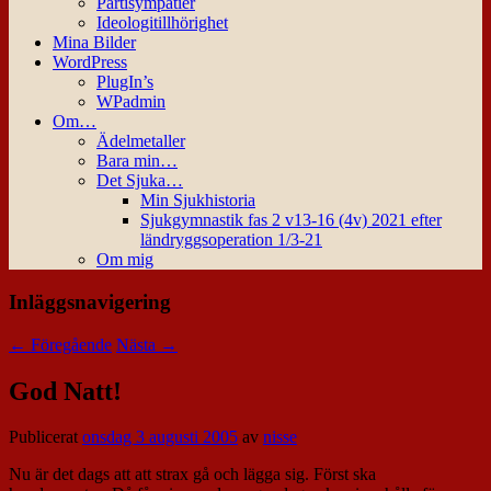
Partisympatier
Ideologitillhörighet
Mina Bilder
WordPress
PlugIn’s
WPadmin
Om…
Ädelmetaller
Bara min…
Det Sjuka…
Min Sjukhistoria
Sjukgymnastik fas 2 v13-16 (4v) 2021 efter
ländryggsoperation 1/3-21
Om mig
Inläggsnavigering
←
Föregående
Nästa
→
God Natt!
Publicerat
onsdag 3 augusti 2005
av
nisse
Nu är det dags att att strax gå och lägga sig. Först ska