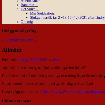
Ädelmetaller
Bara min…
Det Sjuka…
Min Sjukhistoria
Sjukgymnastik fas 2 v13-16 (4v) 2021 efter ländr
Om mig
Inläggsnavigering
←
Föregående
Nästa
→
Allmänt
Publicerat
onsdag 27 juli 2005
av
nisse
Jaha, då är det natten igen. Tänk va tiden går fort ibland?
Har fixat en hel del med den personliga utrustningslistan för mina lång
Nu ska hunden rastas sedan är det dags för sängen. God Natt!
Detta inlägg publicerades i
Djur
,
Vardag
,
Överfört från ngn.blogga.nu
Lämna ett svar