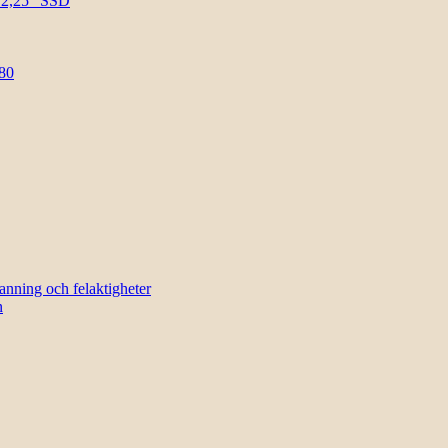
l 2,25″ SSD
80
sanning och felaktigheter
n