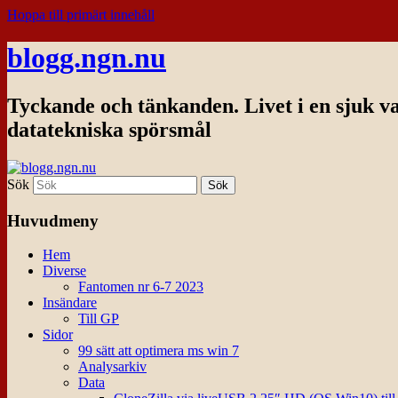
Hoppa till primärt innehåll
blogg.ngn.nu
Tyckande och tänkanden. Livet i en sjuk v
datatekniska spörsmål
Sök
Huvudmeny
Hem
Diverse
Fantomen nr 6-7 2023
Insändare
Till GP
Sidor
99 sätt att optimera ms win 7
Analysarkiv
Data