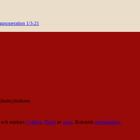
yggsoperation 1/3-21
färdscykelturer.
och märktes
Cykling
,
Hund
av
nisse
. Bokmärk
permalänken
.