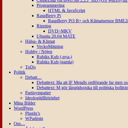
CloneZilla via liveUSB 2.25″ HD (OS Win10) til
Programmering
HTML & JavaScript
RaspBerry Pi
RaspBerry Pi3 B+ och Klimatsensor BME2
Ripping
DVD>MKV
Ubuntu 20.04 MATE
Hälsa- & Klimat
VeckoMätning
Hobby / Nöjen
Rubiks Kub (-nya-)
Rubiks Kub (gamla)
ToDo
Politik
Debatt…
Debattext: Illa att IF Metalls ordförande far men o
Debattext: M gör långtidssjuka till politiska bollträ
Partisympatier
Ideologitillhörighet
Mina Bilder
WordPress
PlugIn’s
WPadmin
Om…