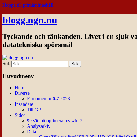
Hoppa till primärt innehåll
blogg.ngn.nu
Tyckande och tänkanden. Livet i en sjuk v
datatekniska spörsmål
Sök
Huvudmeny
Hem
Diverse
Fantomen nr 6-7 2023
Insändare
Till GP
Sidor
99 sätt att optimera ms win 7
Analysarkiv
Data