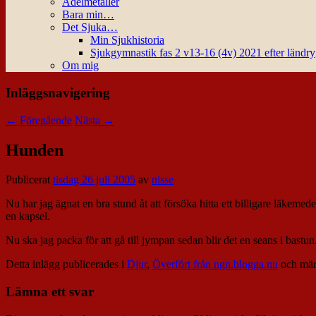
Ädelmetaller
Bara min…
Det Sjuka…
Min Sjukhistoria
Sjukgymnastik fas 2 v13-16 (4v) 2021 efter ländr
Om mig
Inläggsnavigering
←
Föregående
Nästa
→
Hunden
Publicerat
tisdag 26 juli 2005
av
nisse
Nu har jag ägnat en bra stund åt att försöka hitta ett billigare läkemed
en kapsel.
Nu ska jag packa för att gå till jympan sedan blir det en seans i bastun
Detta inlägg publicerades i
Djur
,
Överfört från ngn.blogga.nu
och mär
Lämna ett svar