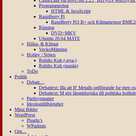
CloneZilla via liveUSB 2.25″ HD (OS Win10) til
Programmering
HTML & JavaScript
RaspBerry Pi
RaspBerry Pi3 B+ och Klimatsensor BME2
Ripping
DVD>MKV
Ubuntu 20.04 MATE
Hälsa- & Klimat
VeckoMätning
Hobby / Nöjen
Rubiks Kub (-nya-)
Rubiks Kub (gamla)
ToDo
Politik
Debatt…
Debattext: Illa att IF Metalls ordförande far men o
Debattext: M gör långtidssjuka till politiska bollträ
Partisympatier
Ideologitillhörighet
Mina Bilder
WordPress
PlugIn’s
WPadmin
Om…