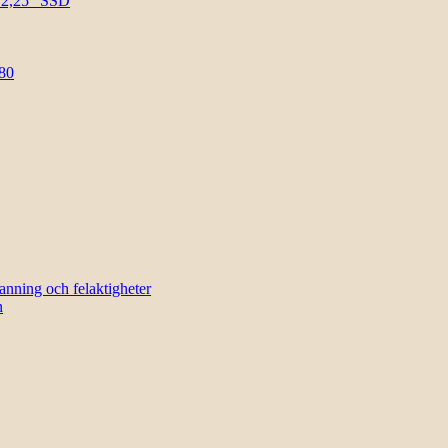
l 2,25″ SSD
80
sanning och felaktigheter
n