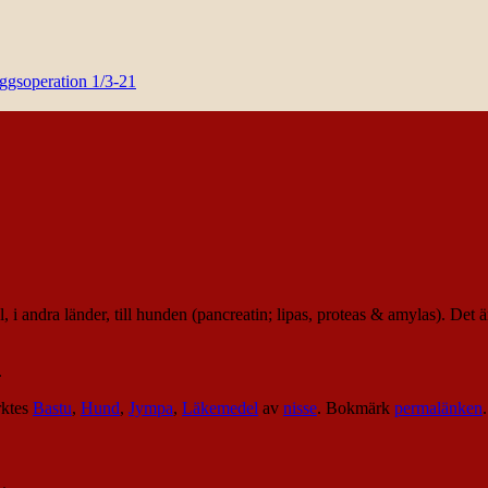
yggsoperation 1/3-21
el, i andra länder, till hunden (pancreatin; lipas, proteas & amylas). De
.
ktes
Bastu
,
Hund
,
Jympa
,
Läkemedel
av
nisse
. Bokmärk
permalänken
.