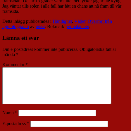
framsidan. Det är 13 grader varmt ute, det tycker jag är lite kyligt.
Jag väntar tills solen i alla fall har fått en chans att nå fram till vår
framsida.
Detta inlägg publicerades i
Händighet
,
Väder
,
Överfört från
ngn.blogga.nu
av
nisse
. Bokmärk
permalänken
.
Lämna ett svar
Din e-postadress kommer inte publiceras.
Obligatoriska fält är
märkta
*
Kommentar
*
Namn
*
E-postadress
*