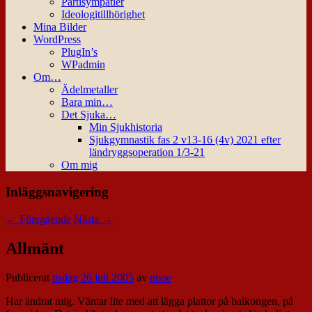
Partisympatier
Ideologitillhörighet
Mina Bilder
WordPress
PlugIn’s
WPadmin
Om…
Ädelmetaller
Bara min…
Det Sjuka…
Min Sjukhistoria
Sjukgymnastik fas 2 v13-16 (4v) 2021 efter
ländryggsoperation 1/3-21
Om mig
Inläggsnavigering
←
Föregående
Nästa
→
Allmänt
Publicerat
tisdag 26 juli 2005
av
nisse
Har ändrat mig. Väntar lite med att lägga plattor på balkongen, på