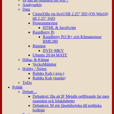
99 sätt att optimera ms win 7
Analysarkiv
Data
CloneZilla via liveUSB 2.25″ HD (OS Win10)
till 2,25″ SSD
Programmering
HTML & JavaScript
RaspBerry Pi
RaspBerry Pi3 B+ och Klimatsensor
BME280
Ripping
DVD>MKV
Ubuntu 20.04 MATE
Hälsa- & Klimat
VeckoMätning
Hobby / Nöjen
Rubiks Kub (-nya-)
Rubiks Kub (gamla)
ToDo
Politik
Debatt…
Debattext: Illa att IF Metalls ordförande far men
osanning och felaktigheter
Debattext: M gör långtidssjuka till politiska
bollträn