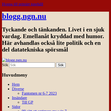
Hoppa till primärt innehåll
blogg.ngn.nu
Tyckande och tänkanden. Livet i en sjuk
vardag. Emellanåt kryddad med humor.
Här avhandlas också lite politik och en
del datatekniska spörsmål
Sök
Huvudmeny
Hem
Diverse
Fantomen nr 6-7 2023
Insändare
Till GP
Sidor