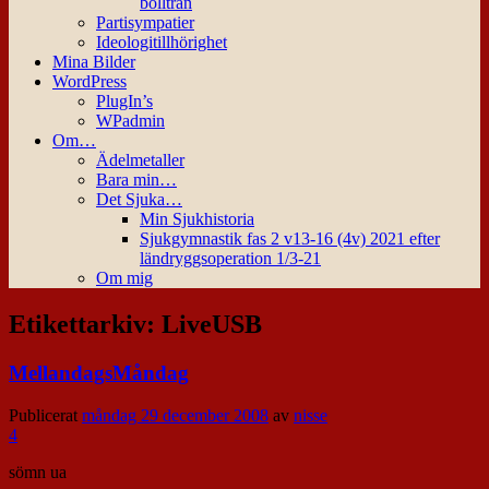
bollträn
Partisympatier
Ideologitillhörighet
Mina Bilder
WordPress
PlugIn’s
WPadmin
Om…
Ädelmetaller
Bara min…
Det Sjuka…
Min Sjukhistoria
Sjukgymnastik fas 2 v13-16 (4v) 2021 efter
ländryggsoperation 1/3-21
Om mig
Etikettarkiv:
LiveUSB
MellandagsMåndag
Publicerat
måndag 29 december 2008
av
nisse
4
sömn ua