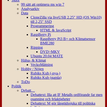
Sidor
99 sätt att optimera ms win 7
Analysarkiv
Data
CloneZilla via liveUSB 2.25″ HD (OS Win10)
till 2,25″ SSD
Programmering
HTML & JavaScript
RaspBerry Pi
RaspBerry Pi3 B+ och Klimatsensor
BME280
Ripping
DVD>MKV
Ubuntu 20.04 MATE
Hälsa- & Klimat
VeckoMätning
Hobby / Nöjen
Rubiks Kub (-nya-)
Rubiks Kub (gamla)
ToDo
Politik
Debatt…
Debattext: Illa att IF Metalls ordförande far men
osanning och felaktigheter
Debattext: M gör långtidssjuka till politiska