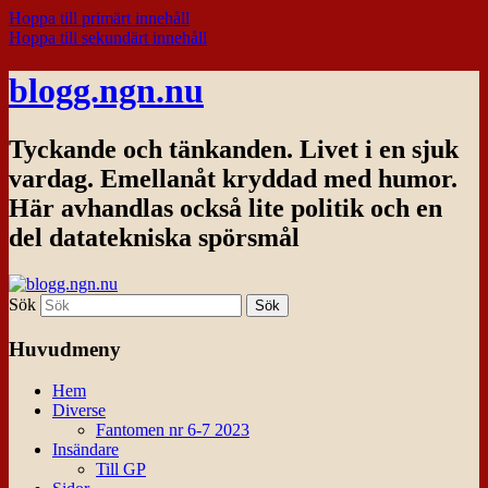
Hoppa till primärt innehåll
Hoppa till sekundärt innehåll
blogg.ngn.nu
Tyckande och tänkanden. Livet i en sjuk
vardag. Emellanåt kryddad med humor.
Här avhandlas också lite politik och en
del datatekniska spörsmål
Sök
Huvudmeny
Hem
Diverse
Fantomen nr 6-7 2023
Insändare
Till GP