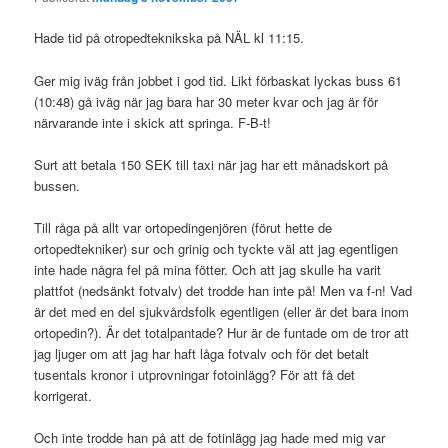
Hade tid på otropedteknikska på NÄL kl 11:15.
Ger mig iväg från jobbet i god tid. Likt förbaskat lyckas buss 61
(10:48) gå iväg när jag bara har 30 meter kvar och jag är för
närvarande inte i skick att springa. F-B-t!
Surt att betala 150 SEK till taxi när jag har ett månadskort på
bussen.
Till råga på allt var ortopedingenjören (förut hette de
ortopedtekniker) sur och grinig och tyckte väl att jag egentligen
inte hade några fel på mina fötter. Och att jag skulle ha varit
plattfot (nedsänkt fotvalv) det trodde han inte på! Men va f-n! Vad
är det med en del sjukvårdsfolk egentligen (eller är det bara inom
ortopedin?). Är det totalpantade? Hur är de funtade om de tror att
jag ljuger om att jag har haft låga fotvalv och för det betalt
tusentals kronor i utprovningar fotoinlägg? För att få det
korrigerat.
Och inte trodde han på att de fotinlägg jag hade med mig var