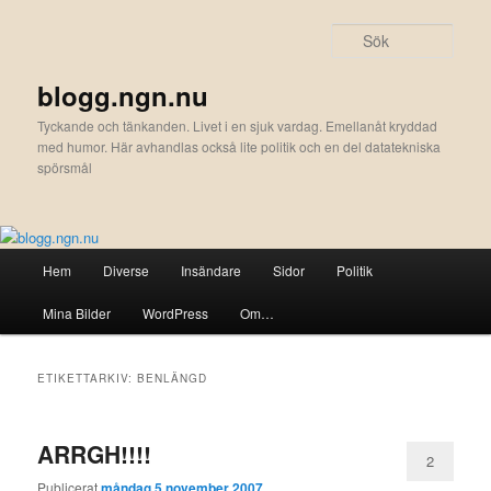
Hoppa
Hoppa
till
till
Sök
primärt
sekundärt
innehåll
innehåll
blogg.ngn.nu
Tyckande och tänkanden. Livet i en sjuk vardag. Emellanåt kryddad
med humor. Här avhandlas också lite politik och en del datatekniska
spörsmål
Huvudmeny
Hem
Diverse
Insändare
Sidor
Politik
Mina Bilder
WordPress
Om…
ETIKETTARKIV:
BENLÄNGD
ARRGH!!!!
2
Publicerat
måndag 5 november 2007