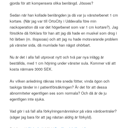
gjorda för att kompensera olika benlängd. Jösses?
Sedan när han kollade benlängden ja då var ju vänsterbenet 1 cm
kortare. (När jag var till OrtoCity i Uddevalla före min
nackoperation då var det högerbenet som var 1 cm kortare?). Jag
försökte då förklara för han att jag då hade en muskel som drog i
hö lårben (m. iliopsoas) och att jag nu hade motsvarande problem
på vänster sida, då mumlade han något ohörbart.
Nu är det i alla fall utprovat nytt och två par nya inlägg är
beställda, med 1 cm höjning under vänster sula. Kommer väl att
kosta närmare 3000 SEK.
Av vilken anledning räknas inte sneda fötter, vinda ögon och
taskiga tänder in i patientförsäkringen? Är det för att dessa
abnormiteter egentligen ses som normala? Och då är de ju
egentligen inte sjuka.
Vad gör i så fall alla förkylningsmänniskor på våra vårdcentraler?
(säger jag bara för att jag nästan aldrig är förkyld).