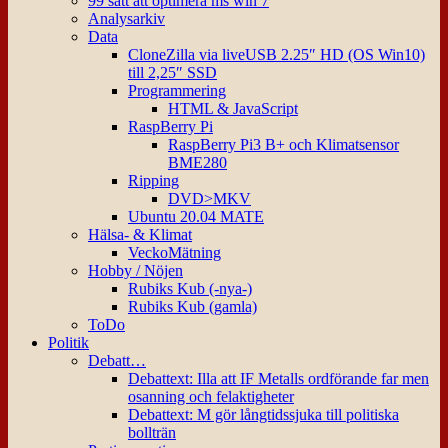
99 sätt att optimera ms win 7
Analysarkiv
Data
CloneZilla via liveUSB 2.25″ HD (OS Win10)
till 2,25″ SSD
Programmering
HTML & JavaScript
RaspBerry Pi
RaspBerry Pi3 B+ och Klimatsensor
BME280
Ripping
DVD>MKV
Ubuntu 20.04 MATE
Hälsa- & Klimat
VeckoMätning
Hobby / Nöjen
Rubiks Kub (-nya-)
Rubiks Kub (gamla)
ToDo
Politik
Debatt…
Debattext: Illa att IF Metalls ordförande far men
osanning och felaktigheter
Debattext: M gör långtidssjuka till politiska
bollträn