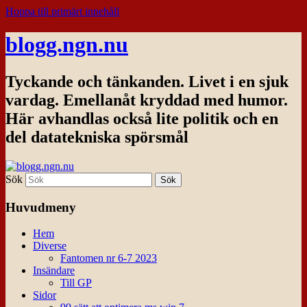
Hoppa till primärt innehåll
blogg.ngn.nu
Tyckande och tänkanden. Livet i en sjuk
vardag. Emellanåt kryddad med humor.
Här avhandlas också lite politik och en
del datatekniska spörsmål
Sök
Huvudmeny
Hem
Diverse
Fantomen nr 6-7 2023
Insändare
Till GP
Sidor