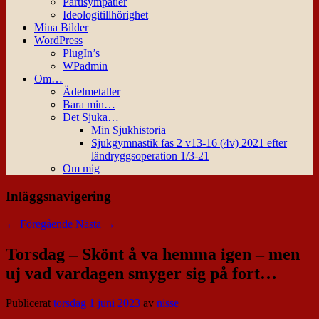
Partisympatier
Ideologitillhörighet
Mina Bilder
WordPress
PlugIn’s
WPadmin
Om…
Ädelmetaller
Bara min…
Det Sjuka…
Min Sjukhistoria
Sjukgymnastik fas 2 v13-16 (4v) 2021 efter
ländryggsoperation 1/3-21
Om mig
Inläggsnavigering
←
Föregående
Nästa
→
Torsdag – Skönt å va hemma igen – men
uj vad vardagen smyger sig på fort…
Publicerat
torsdag 1 juni 2023
av
nisse