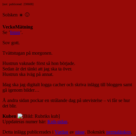
[not: publicerad: 230608]
Solsken ☀️ 🙂
VeckoMätning
Se ’
listan
’.
Sov gott.
Tvättstugan på morgonen.
Hustrun vaknade först så hon började.
Sedan är det tänkt att jag ska ta över.
Hustrun ska iväg på annat.
Idag ska jag digitalt logga cacher och skriva inlägg till bloggen samt
gå igenom bilder…
Å andra sidan pockar en strålande dag på utevistelse – vi får se hur
det blir.
Kuben
Uppdateras numer här:
Kub-sidan
.
Detta inlägg publicerades i
Vardag
av
nisse
. Bokmärk
permalänken
.