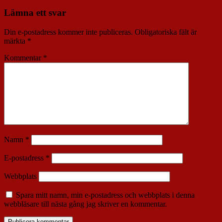
Lämna ett svar
Din e-postadress kommer inte publiceras.
Obligatoriska fält är
märkta
*
Kommentar
*
Namn
*
E-postadress
*
Webbplats
Spara mitt namn, min e-postadress och webbplats i denna
webbläsare till nästa gång jag skriver en kommentar.